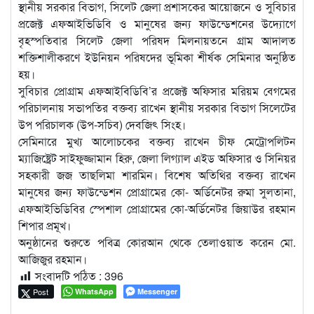
স্থানীয় সরকার বিভাগ, সিলেট জেলা প্রশাসকের আয়োজনে ও সুবিচার
প্রজেক্ট এফআইভিডিবি ও মানুষের জন্য ফাউন্ডেশনের উদ্যোগে
বৃহস্পতিবার সিলেট জেলা পরিষদ মিলনায়তনে গ্রাম আদালত
শক্তিশালীকরণে ইউনিয়ন পরিষদের ভূমিকা শীর্ষক সেমিনার অনুষ্ঠিত
হয়।
সুবিচার প্রোগ্রাম এফআইবিডিবি’র প্রজেক্ট অফিসার মরিয়ম বেগমের
পরিচালনায় সভাপতির বক্তব্য রাখেন স্থানীয় সরকার বিভাগ সিলেটের
উপ পরিচালক (উপ-সচিব) দেবজিৎ সিংহ।
সেমিনারে মুখ্য আলোচকের বক্তব্য রাখেন চীফ মেট্রোপলিটন
ম্যাজিষ্ট্রেট সাইফুজ্জামান হিরু, জেলা লিগ্যাল এইড অফিসার ও সিনিয়র
সহকারী জজ তাছলিমা শারমিন। বিশেষ অতিথির বক্তব্য রাখেন
মানুষের জন্য ফাউন্ডেশন প্রোগ্রামের কো- অর্ডিনেটর রুমা সুলতানা,
এফআইভিডিবির স্পেশাল প্রোগ্রামের কো-অর্ডিনেটর জিয়াউর রহমান
শিপার প্রমূখ।
অনুষ্ঠানের শুরুতে পবিত্র কোরআন থেকে তেলাওয়াত করেন মো.
আজিজুর রহমান।
সংবাদটি পঠিত :
396
Post
WhatsApp
Messenger