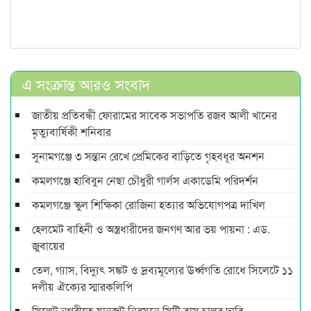
এ সংক্রান্ত আরও সংবাদ
জাতীয় প্রতিবন্ধী ফোরামের সাবেক সভাপতি রজব আলী খানের
মৃত্যুবার্ষিকী শনিবার
সুনামগঞ্জে ৩ সন্তান রেখে প্রেমিকের বাড়িতে গৃহবধূর অনশন
কমলগঞ্জে হাবিবুন নেছা চৌধুরী গার্লস একাডেমি পরিদর্শন
কমলগঞ্জে স্কুল শিক্ষিকা রোজিনা হত্যার অভিযোগপত্র দাখিল
হেলমেট বাহিনী ও অস্ত্রধারীদের জনগণ আর ভয় পায়না : এড.
জুবায়ের
তেল, গ্যাস, বিদ্যুৎ সঙ্কট ও দ্রব্যমূল্যের ঊর্ধ্বগতি রোধে সিলেটে ১১
দলীয় ঐক্যের স্মারকলিপি
সিলেট নগরীতে যানজট নিরসনে সিটি বাস চালুর দাবি