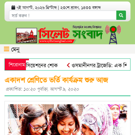
৭ই আগস্ট, ২০২৬ খ্রিস্টাব্দ
|
২৩শে শ্রাবণ, ১৪৩৩ বঙ্গাব্দ
মেনু
 মিউজিক এসোসিয়েশনের শোক
শিরোনাম
ওসমানীনগর ট্রাজেডি: এক শিশুসহ
ানি পণ্য জব্দ
‘৩৬ জুলাই’ উপলক্ষে টেলিটকের বিশেষ অফার, থ
একাদশ শ্রেণিতে ভর্তি কার্যক্রম শুরু আজ
প্রকাশিত: ১০:২০ পূর্বাহ্ণ, আগস্ট ৯, ২০২০