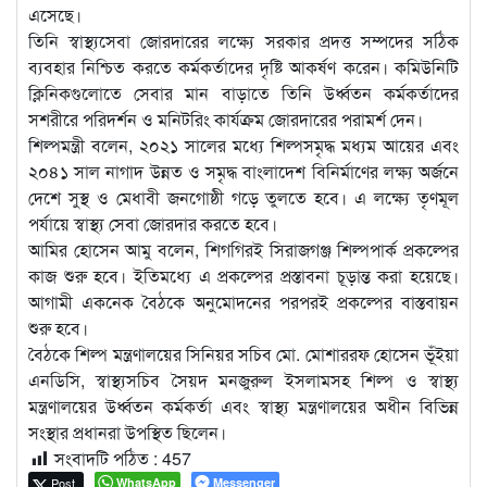
এসেছে।
তিনি স্বাস্থ্যসেবা জোরদারের লক্ষ্যে সরকার প্রদত্ত সম্পদের সঠিক
ব্যবহার নিশ্চিত করতে কর্মকর্তাদের দৃষ্টি আকর্ষণ করেন। কমিউনিটি
ক্লিনিকগুলোতে সেবার মান বাড়াতে তিনি উর্ধ্বতন কর্মকর্তাদের
সশরীরে পরিদর্শন ও মনিটরিং কার্যক্রম জোরদারের পরামর্শ দেন।
শিল্পমন্ত্রী বলেন, ২০২১ সালের মধ্যে শিল্পসমৃদ্ধ মধ্যম আয়ের এবং
২০৪১ সাল নাগাদ উন্নত ও সমৃদ্ধ বাংলাদেশ বিনির্মাণের লক্ষ্য অর্জনে
দেশে সুস্থ ও মেধাবী জনগোষ্ঠী গড়ে তুলতে হবে। এ লক্ষ্যে তৃণমূল
পর্যায়ে স্বাস্থ্য সেবা জোরদার করতে হবে।
আমির হোসেন আমু বলেন, শিগগিরই সিরাজগঞ্জ শিল্পপার্ক প্রকল্পের
কাজ শুরু হবে। ইতিমধ্যে এ প্রকল্পের প্রস্তাবনা চূড়ান্ত করা হয়েছে।
আগামী একনেক বৈঠকে অনুমোদনের পরপরই প্রকল্পের বাস্তবায়ন
শুরু হবে।
বৈঠকে শিল্প মন্ত্রণালয়ের সিনিয়র সচিব মো. মোশাররফ হোসেন ভূঁইয়া
এনডিসি, স্বাস্থ্যসচিব সৈয়দ মনজুরুল ইসলামসহ শিল্প ও স্বাস্থ্য
মন্ত্রণালয়ের উর্ধ্বতন কর্মকর্তা এবং স্বাস্থ্য মন্ত্রণালয়ের অধীন বিভিন্ন
সংস্থার প্রধানরা উপস্থিত ছিলেন।
সংবাদটি পঠিত :
457
Post
WhatsApp
Messenger