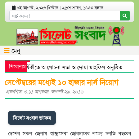
৯ই আগস্ট, ২০২৬ খ্রিস্টাব্দ
|
২৫শে শ্রাবণ, ১৪৩৩ বঙ্গাব্দ
মেনু
ের মৃত্যুবার্ষিকীতে আলোচনা সভা ও দোয়া মাহফিল অনুষ্ঠিত
শিরোনাম
হরম
জারে স্বর্ণের দামে বড় লাফ
যেসব অ্যাপ থাকলে হ্যাকড হতে পারে
সেপ্টেম্বরের মধ্যেই ১০ হাজার নার্স নিয়োগ
প্রকাশিত: ৩:১১ অপরাহ্ণ, আগস্ট ২৯, ২০১৬
সিলেট সংবাদ ডটকম
দেশের সকল জেলায় স্বাস্থ্যসেবা জোরদারের লক্ষ্যে চলতি বছরের