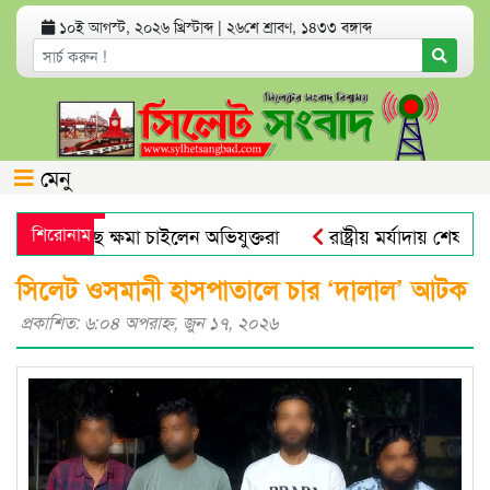
১০ই আগস্ট, ২০২৬ খ্রিস্টাব্দ
|
২৬শে শ্রাবণ, ১৪৩৩ বঙ্গাব্দ
মেনু
াদিকের কাছে ক্ষমা চাইলেন অভিযুক্তরা
শিরোনাম
রাষ্ট্রীয় মর্যাদায় শেষ বিদায়
যুক্ত হলো নতুন নম্বর
সিলেট মহানগর বিএনপির সভাপতি নাসিম
সিলেট ওসমানী হাসপাতালে চার ‘দালাল’ আটক
প্রকাশিত: ৬:০৪ অপরাহ্ণ, জুন ১৭, ২০২৬