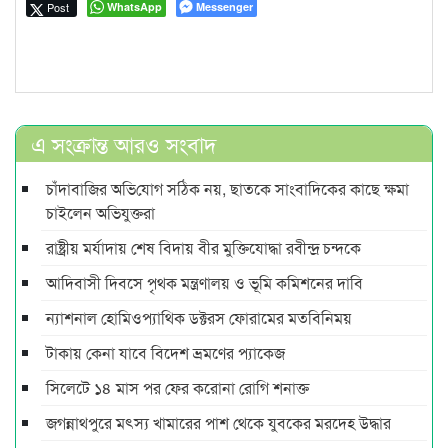
Post
WhatsApp
Messenger
এ সংক্রান্ত আরও সংবাদ
চাঁদাবা‌জির অ‌ভি‌যোগ স‌ঠিক নয়, ছাতকে সাংবাদিকের কাছে ক্ষমা
চাইলেন অভিযুক্তরা
রাষ্ট্রীয় মর্যাদায় শেষ বিদায় বীর মুক্তিযোদ্ধা রবীন্দ্র চন্দকে
আদিবাসী দিবসে পৃথক মন্ত্রণালয় ও ভূমি কমিশনের দাবি
ন্যাশনাল হোমিওপ্যাথিক ডক্টরস ফোরামের মতবিনিময়
টাকায় কেনা যাবে বিদেশ ভ্রমণের প্যাকেজ
সিলেটে ১৪ মাস পর ফের করোনা রোগি শনাক্ত
জগন্নাথপুরে মৎস্য খামারের পাশ থেকে যুবকের মরদেহ উদ্ধার