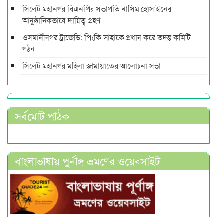
সিলেট মহানগর বিএনপির সভাপতি নাসিম হোসাইনের
আনুষ্ঠানিকভাবে দায়িত্ব গ্রহণ
ওসমানীনগর ট্রাজেডি: পিংকি সাহাকে প্রধান করে তদন্ত কমিটি
গঠন
সিলেট মহানগর মহিলা জামায়াতের আলোচনা সভা
সর্বমোট পাঠক
বাংলাভাষায় পুর্নাঙ্গ ভ্রমণের ওয়েবসাইট