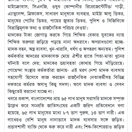
মাইক্রোবাস, সিএনজি, ওষুধ কোম্পানীর রিপ্রেজেন্টেটিভ/ গাড়ী,
এ্যাম্বুলেন্স, ব্রিফকেস, সাধারণ মানুষকে ব্যবহার, মাইট্টা আলু ভিতর,
মানুষের পেটের ভিতর, পায়ের জুতার ভিতর, পুলিশ ও বিজিবিকে
বিভ্রান্তিমূলক তথ্য ও রাজনৈতিক পরিচয় দেওয়া।
মাদকের টাকা জোগাড় করতে গিয়ে শিক্ষিত বেকার যুবকের ন্যায়
শিক্ষিত তরুণরা জড়িয়ে পড়ছে নানা অধরাধে। অপরাধগুলো হচ্ছে-
মাদক বহন, অস্ত্র ব্যবসা, খুন-খারাবি, ধর্ষণ ও অপহরণ অন্যতম। পুলিশ
কর্মকর্তার আদরের মাদকাসক্ত মেয়ে ঐশীর হাতে পিতা-মাতা খুনের
ঘটনাই বলে দেয়; মাদকের ভয়াবহতা কোথায় গিয়ে দাঁড়িয়েছে।
গোয়েন্দা সংস্থার কর্মকর্তারা জানায়- এই মরণ নেশা মাদক ব্যবসায়
সহযোগী হিসেবে কাজ করছেন রাজনৈতিক নেতাকর্মীসহ বিভিন্ন
দফতরে কর্মরত অসাধু কিছু সদস্য। ফলে মাদক ব্যবসা ও সেবন
কিছুতেই কমানো যাচ্ছে না।
খবরে প্রকাশ, বাংলাদেশের প্রায় ৬৫ লাখ মানুষ সরাসরি মাদকে সম্পৃক্ত
উল্লেখ করে স¤প্রতি জাতিসংঘের একটি জরিপ প্রতিবেদনে বলা
হয়েছে, ৬৫ লাখ মানুষের মধ্যে ৮৭ ভাগ পুরুষ, ১৩ ভাগ নারী। এক
লাখেরও বেশি মানুষ নানাভাবে মাদক ব্যবসার সঙ্গে জড়িত।
প্রভাবশালী ব্যক্তি থেকে শুরু করে নারী এবং শিশু-কিশোররাও জড়িত