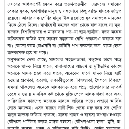
এসবের অধিকাংশই সেবন করে তরুণ-তরুণীরা। এরমধ্যে সমাজের
বেকার যুবক, হতাশাগ্রস্ত মানুষ ও সঙ্গদোষে কিছু ব্যক্তি মাদকে জড়িত
রয়েছে। আবার এক শ্রেণির মানুষ টাকার লোভে যুব সমাজকে মাদকের
দিকে ঠেলে দিচ্ছে। স্বার্থান্বেষী মহলের থাবা থেকে বাদ যাচ্ছে না স্কুল,
কলেজ, বিশ্ববিদ্যালয় ও মাদরাসায় পড়–য়া ছাত্র-ছাত্রীরা। ফলে অনেক
অভিভাবক অতিষ্ঠ হয়ে তাদের সন্তানকে বেশি পড়ালেখা করাতে চান
না। কোনো রকম জেএসসি বা জেডিসি পাশ করলেই চলে, যাতে ছেলে
মাদকাসক্ত হয়ে না পড়ে।
অনুসন্ধানে দেখা গেছে, মাদকের সহজলভ্যতা, বন্ধুদের চাপে পড়ে
অনেকে মাদক নিয়ে থাকে, বাবা-মায়ের আচরণ ও দৃষ্টিভঙ্গির কারণে
অনেকে মাদক গ্রহণ করে থাকে, অনেকের মাঝে মাদক নিয়ে স্মার্ট
হওয়ার প্রবণতা, হতাশা, একাকীত্ববোধ, বিষণন্নতা, শৈশবে বিকাশে
সমস্যা থাকলেও অনেকে মাদকাসক্ত হয়ে পড়ে, ভালোবাসার সম্পর্ক
ভেঙ্গে যাওয়ায় মানসিক কষ্ট থেকে মুক্তি পেতে মাদক গ্রহণ করে এবং
পারিবারিক কারণেও অনেকে মাদকে জড়িয়ে পড়ে। এছাড়া আর্থিক
লোভ অন্যতম। এসব কারণে নারী-শিশু থেকে শুরু করে সব শ্রেণির
মানুষ মাদকে জড়িয়ে পড়েছে। মাদক পাচার ও ব্যবসা অপরাধ হওয়ায়
কৌশলে পাল্টিয়ে চলছে মাদক ব্যবসা। কৌশলগুলো হলো- মুদি, চা,
ভাঙ্গারী ব্যবসা, পুরুষ ও মহিলাদের বডি ফিটিং, মোটর সাইকেল,