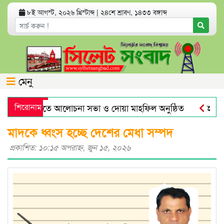
৮ই আগস্ট, ২০২৬ খ্রিস্টাব্দ
|
২৪শে শ্রাবণ, ১৪৩৩ বঙ্গাব্দ
মেনু
্যুবার্ষিকীতে আলোচনা সভা ও দোয়া মাহফিল অনুষ্ঠিত
শিরোনাম
হরমুজ প্র
্বর্ণের দামে বড় লাফ
যেসব অ্যাপ থাকলে হ্যাকড হতে পারে ফোন 
মাদকে ধ্বংস হচ্ছে দেশের মেধা সম্পদ
প্রকাশিত: ১০:১৫ অপরাহ্ণ, জুন ১৫, ২০২৬