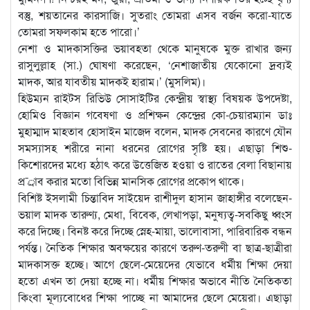
বস্তু, শয়তানের কারসাজি। সুতরাং তোমরা এসব বর্জন করো-যাতে
তোমরা সফলকাম হতে পারো।’
নেশা ও মাদকাসক্তির ভয়াবহতা থেকে মানুষকে মুক্ত রাখার জন্য
রাসুলুল্লাহ (সা.) ঘোষণা করেছেন, ‘নেশাজাতীয় যেকোনো দ্রব্যই
মাদক, আর যাবতীয় মাদকই হারাম।’ (মুসলিম)।
হিউম্যন রাইটস রিভিউ সোসাইটির কেন্দ্রীয় স্বাস্থ্য বিষয়ক উপদেষ্টা,
হোমিও বিজ্ঞান গবেষণা ও প্রশিক্ষন কেন্দ্রের কো-চেয়ারম্যান ডাঃ
মুহাম্মাদ মাহতাব হোসাইন মাজেদ বলেন, মাদক সেবনের কারণে যৌন
সমস্যাসহ শরীরে নানা ধরনের রোগের সৃষ্টি হয়। এছাড়া শিশু-
কিশোরদের মধ্যে হঠাৎ করে উত্তেজিত হওয়া ও রাতের বেলা বিছানায়
প্র¯্রাব করার মতো বিভিন্ন মানসিক রোগের প্রকোপ থাকে।
বিশিষ্ট ইসলামী চিন্তাবিদ সাইয়েদ রাশীদুল হাসান জাহাঙ্গীর বলেছেন-
ভয়াল মাদক তারুণ্য, মেধা, বিবেক, লেখাপড়া, মনুষ্যত্ব-সবকিছু ধ্বংস
করে দিচ্ছে। বিনষ্ট করে দিচ্ছে স্নেহ-মায়া, ভালোবাসা, পারিবারিক বন্ধন
পর্যন্ত। নৈতিক শিক্ষার অবক্ষয়ের কারণে তরুণ-তরুণী বা ছাত্র-ছাত্রীরা
মাদকাসক্ত হচ্ছে। আগে ছেলে-মেয়েদের যেভাবে ধর্মীয় শিক্ষা দেয়া
হতো এখন তা দেয়া হচ্ছে না। ধর্মীয় শিক্ষার অভাবে নীতি নৈতিকতা
কিংবা মূল্যবোধের শিক্ষা পাচ্ছে না আমাদের ছেলে মেয়েরা। এছাড়া