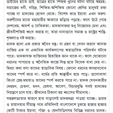
ভাইয়ের হাতে ভাই, ছাত্রের হাতে শিক্ষক খুনের ঘটনা ঘটছে অহরহ।
সমাজের ধনী, দরিদ্র, শিক্ষিত-অশিক্ষিত কোনো শ্রেণির মানুষই রক্ষা
পাচ্ছে না মাদকের ছোবল থেকে। বিশেষ করে ইয়াবা এখন তরুণ-
তরুণীদের মাঝে মহামারীর আকারে ছড়িয়ে পড়ছে। ফলে উঠে গেছে
দেশপ্রেম, আদর্শ ও নৈতিকতা। মাদকাসক্তরা শুধু নিজেদের মেধা এবং
জীবনীশক্তিই ধ্বংস করছে না, তারা নানাভাবে সমাজ ও রাষ্ট্রের শান্তি-
শৃঙ্খলাও নষ্ট করছে।
মাদক হলো এক প্রকার অবৈধ বস্তু। যা গ্রহণ বা সেবন করলে আসক্ত
ব্যক্তির এক বা একাধিক কার্যকলাপের অস্বাভাবিক পরিবর্তন ঘটতে
পারে। মাদকাসক্ত ব্যক্তিদের হিতাহিত জ্ঞান থাকে না। ফলে যেকোনো
ধরনের পাপাচার ও অনৈতিক কাজে লিপ্ত হতে বিবেক বাধা দেয় না।
মিথ্যা কথা বলা তাদের স্বাভাবিক বিষয়। কোনো ধরনের অপরাধবোধ
তাদের স্পর্শ করে না। ধর্মের প্রতি আস্থাহীন হয়ে পড়ে। ভালোবাসা
কিংবা স্নেহ-মমতাও তাদের স্পর্শ করতে পারে না। মাদক সেবনকারীর
দেহমন, চেতনা, মনন, প্রেষণা, আবেগ, বিচারবুদ্ধি সবই মাদকের
নিয়ন্ত্রণে চলে যায়। জীবনের ঠিকানা হয় ধ্বংসের সীমানায়।
সহজলভ্যতার কারণে হাত বাড়ালেই মাদকদব্র্য পাওয়া যাচ্ছে। ভারত
ও মায়ানমার সীমান্ত পথে প্রতিদিনই বাংলাদেশে ঢুকছে হাজার হাজার
কোটি টাকার ইয়াবা, গাঁজা ও ফেনসিডিলসহ বিভিন্ন ধরনের মাদক।