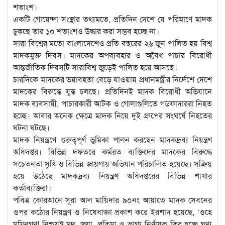
শতাংশ।
একটি গোয়েন্দা সংস্থার তথ্যমতে, প্রতিদিন দেশে যে পরিমাণে মাদক
ঢুকছে তার ১০ শতাংশও উদ্ধার করা সম্ভব হচ্ছে না।
সারা বিশ্বের মতো বাংলাদেশেও প্রতি বছরের ২৬ জুন পালিত হয় বিশ্ব
মাদকমুক্ত দিবস। মাদকের অপব্যবহার ও অবৈধ পাচার বিরোধী
আন্তর্জাতিক দিবসটি সারাবিশ্ব জুড়েই পালিত হয়ে আসছে।
চারদিকে মাদকের ভয়াবহতা বেড়ে যাওয়ায় প্রধানমন্ত্রীর নির্দেশে দেশে
মাদকের বিরুদ্ধে যুদ্ধ চলছে। প্রতিদিনই মাদক বিরোধী অভিযানে
মাদক ব্যবসায়ী, পাচারকারী আটক ও গোলাগুলিতে গডফাদাররা নিহত
হচ্ছে। আবার অনেক ক্ষেত্রে মাদক নিয়ে দুই গ্রুপের সংঘর্ষে নিহতের
ঘটনা ঘটছে।
মাদক নিয়ন্ত্রণে গুরুত্বপূর্ণ ভুমিকা পালন করছেন মাদকদ্রব্য নিয়ন্ত্রণ
অধিদপ্তর। বিভিন্ন দফতরে কর্মরত ব্যক্তিদের মাদকের বিরুদ্ধে
সচেতনতা সৃষ্টি ও বিভিন্ন জায়গায় অভিযান পরিচালিত হয়েছে। সক্রিয়
হয়ে উঠেছে মাদকদ্রব্য নিয়ন্ত্রণ অধিদপ্তরের বিভিন্ন শাখার
কর্তাব্যক্তিরা।
পবিত্র কোরআনে সূরা আল মায়িদার ৯০নং আয়াতে মাদক সেবনের
ওপর কঠোর নিয়ন্ত্রণ ও নিষেধাজ্ঞা প্রকাশ করে ইরশাদ হয়েছে, ‘ওহে
মুমিনগণ! নিশ্চয়ই মদ, জুয়া, প্রতিমা ও ভাগ্য নির্ণায়ক তির হচ্ছে ঘৃণ্য