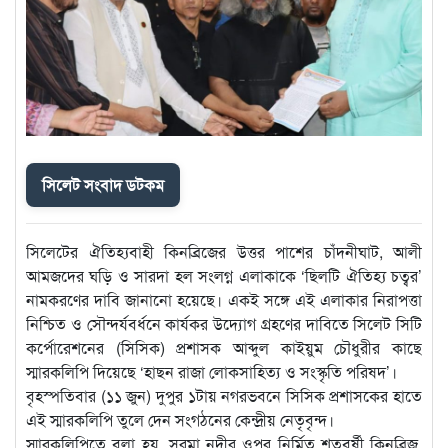
সিলেট সংবাদ ডটকম
সিলেটের ঐতিহ্যবাহী কিনব্রিজের উত্তর পাশের চাঁদনীঘাট, আলী
আমজদের ঘড়ি ও সারদা হল সংলগ্ন এলাকাকে ‘ছিলটি ঐতিহ্য চত্বর’
নামকরণের দাবি জানানো হয়েছে। একই সঙ্গে এই এলাকার নিরাপত্তা
নিশ্চিত ও সৌন্দর্যবর্ধনে কার্যকর উদ্যোগ গ্রহণের দাবিতে সিলেট সিটি
কর্পোরেশনের (সিসিক) প্রশাসক আব্দুল কাইয়ুম চৌধুরীর কাছে
স্মারকলিপি দিয়েছে ‘হাছন রাজা লোকসাহিত্য ও সংস্কৃতি পরিষদ’।
​বৃহস্পতিবার (১১ জুন) দুপুর ১টায় নগরভবনে সিসিক প্রশাসকের হাতে
এই স্মারকলিপি তুলে দেন সংগঠনের কেন্দ্রীয় নেতৃবৃন্দ।
​স্মারকলিপিতে বলা হয়, সুরমা নদীর ওপর নির্মিত শতবর্ষী কিনব্রিজ,