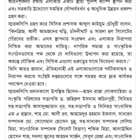
আইনশৃঙ্খলা রক্ষায় এলাকায় একটি স্থায়ী পুলিশ ক্যাম্প স্থাপন করা
এবং সরকারি উদ্যোগে সমন্বিত সৌন্দর্যবর্ধন ও আধুনিক উন্নয়ন প্রকল্প
গ্রহণ করা।
​স্মারকলিপি গ্রহণ করে সিসিক প্রশাসক আব্দুল কাইয়ুম চৌধুরী বলেন,
“কিনব্রিজ, আলী আমজদের ঘড়ি, চাঁদনীঘাট ও সারদা হল সিলেটের
গৌরবের প্রতীক। এসব স্থাপনার সংরক্ষণ এবং এলাকার নিরাপত্তা
নিশ্চিত করা আমাদের দায়িত্ব। নাগরিক সমাজ ও সাংস্কৃতিক
সংগঠনগুলোর পক্ষ থেকে যে দাবিগুলো উত্থাপন করা হয়েছে, তা
অত্যন্ত যৌক্তিক এবং সিসিক এগুলো গুরুত্বের সাথে বিবেচনা করবে।”
তিনি আরও জানান, ঐতিহ্যবাহী এই এলাকাগুলোকে পর্যটকবান্ধব ও
নিরাপদ করতে সংশ্লিষ্ট দপ্তরগুলোর সঙ্গে সমন্বয় করে দ্রুত কার্যকর
পদক্ষেপ নেওয়া হবে।
​স্মারকলিপি প্রদানকালে উপস্থিত ছিলেন—হাছন রাজা লোকসাহিত্য ও
সংস্কৃতি পরিষদের সভাপতি ড. জহিরুল ইসলাম অচিনপুরী, সিনিয়র
সহ-সভাপতি আসাদুজ্জামান নূর, সহ-সভাপতি ও সিনিয়র সাংবাদিক
এম এ হান্নান, শাহ মো. আলী রব, আহমেদুর রহমান ইকবাল, সাধারণ
সম্পাদক মো. সোলেমান হোসেন চুন্নু, সহ-সাধারণ সম্পাদক সেলিম
মিয়া, সাংগঠনিক সম্পাদক (সিলেট বিভাগ) শফিক মিয়া, আলাউদ্দিন
হোসেন শাহ, সদস্য জুবের আহমদ সার্জন, সেবুল রেজা এবং সাংবাদিক