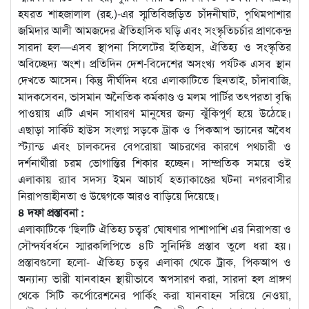
হযরত শাহজালাল (রহ.)-এর স্মৃতিবিজড়িত চাঁদনীঘাট, পৃথিমপাশার
জমিদার আলী আমজদের ঐতিহাসিক ঘড়ি এবং সংস্কৃতিচর্চার প্রাণকেন্দ্র
সারদা হল—এসব স্থাপনা সিলেটের ইতিহাস, ঐতিহ্য ও সংস্কৃতির
অবিচ্ছেদ্য অংশ। প্রতিদিন দেশ-বিদেশের অসংখ্য পর্যটক এসব স্থান
দেখতে আসেন। ​কিন্তু দীর্ঘদিন ধরে এলাকাটিতে ছিনতাই, চাঁদাবাজি,
মাদকসেবন, ভাসমান অনৈতিক কর্মকাণ্ড ও মলম পার্টির তৎপরতা বৃদ্ধি
পাওয়ায় এটি এখন সাধারণ মানুষের জন্য ঝুঁকিপূর্ণ হয়ে উঠেছে।
এছাড়া সার্কিট হাউস সংলগ্ন সড়কে ট্রাক ও পিকআপ ভ্যানের অবৈধ
স্ট্যান্ড এবং চালকদের বেপরোয়া আচরণের কারণে পথচারী ও
দর্শনার্থীরা চরম ভোগান্তির শিকার হচ্ছেন। সাম্প্রতিক সময়ে ওই
এলাকায় র‍্যাব সদস্য ইমন আচার্য হত্যাকাণ্ডের ঘটনা নগরবাসীর
নিরাপত্তাহীনতা ও উদ্বেগকে আরও বাড়িয়ে দিয়েছে।
​৪ দফা প্রস্তাবনা :
​এলাকাটিকে ‘ছিলটি ঐতিহ্য চত্বর’ ঘোষণার পাশাপাশি এর নিরাপত্তা ও
সৌন্দর্যবর্ধনে স্মারকলিপিতে ৪টি সুনির্দিষ্ট প্রস্তাব তুলে ধরা হয়।
প্রস্তাবগুলো হলো- ঐতিহ্য চত্বর এলাকা থেকে ট্রাক, পিকআপ ও
অন্যান্য ভারী যানবাহন স্থায়ীভাবে অপসারণ করা, সারদা হল প্রাঙ্গণ
থেকে সিটি কর্পোরেশনের পার্কিং করা যানবাহন সরিয়ে নেওয়া,