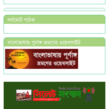
সর্বমোট পাঠক
বাংলাভাষায় পুর্নাঙ্গ ভ্রমণের ওয়েবসাইট