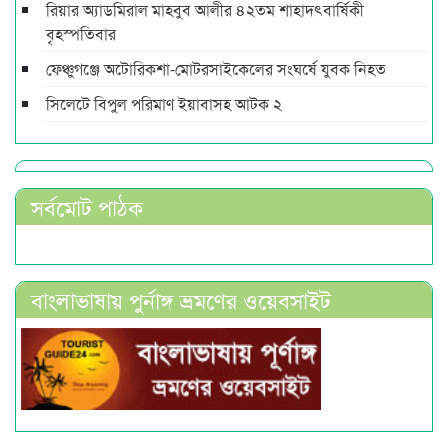
রিয়ার অ্যাডমিরাল মাহবুব আলীর ৪২তম শাহাদৎবার্ষিকী
বৃহস্পতিবার
ফেঞ্চুগঞ্জে অটোরিকশা-মোটরসাইকেলের সংঘর্ষে যুবক নিহত
সিলেটে বিপুল পরিমাণ ইয়াবাসহ আটক ২
সর্বমোট পাঠক
বাংলাভাষায় পুর্নাঙ্গ ভ্রমণের ওয়েবসাইট