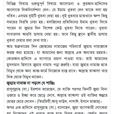
বিভিন্ন বিষয়ে গুরুত্বপূর্ণ বিষয়ে আলোচনা ও কুরআন-হাদিসের
আলোকে দিকনির্দেশনা দেন। যে ইমাম খুতবা দেন তাকে বলা হয়
খতিব। এসময় দুইটি খুতবা দেয়া হয়। দুই খুতবার মাঝখানে অল্প কিছু
সময়ের বিরতি নেয়া হয়। মসজিদের প্রতিদিনের ইমাম খুতবা দিতে
পারেন বা জুমার দিন বিশেষ কেউ খুতবা দিতে পারেন। খুতবা
সাধারণত আরবি ভাষায় দেয়া হয়। তবে কিছু স্থানে স্থানীয় ভাষায়
খুতবা দেয়ার প্রথা দেখা যায়।
আর শুক্রবারের দিন জোহরের নামাজের পরিবর্তে জুমার নামাজকে
ফরজ করা হয়েছে। যা আমাদের জন্য আল্লাহ এক অন্যতম রহমত।
কোরআন-হাদিসে এ ব্যাপারে প্রমাণ পাওয়া যায়। তাই আমাদের
মুসলমান হিসাবে জুমার নামায পড়া জরুরি। যারা জুমার নামাজ হতে
বিমুখ থেকে অন্য কাজ-কর্মে নিজেকে ব্যস্ত রাখে। আল্লাহ তাআলা তার
দিক থেকে বিমুখ থাকেন।
জুম্মার নামাজ না পড়লে যে শাস্তিঃ
রাসুলুল্লাহ (সা.) ইরশাদ করেছেন, যে ব্যক্তি পরপর তিনটি জুমা বিনা
ওজরে ও ইচ্ছা করে ছেড়ে দেবে, আল্লাহ তাআলা ওই ব্যক্তির অন্তরে
মোহর মেরে দেবেন। (তিরমিযী,আবু দাউদ, নাসাঈ, ইবনে মাজাহ)।
অপর এক হাদিসে রাসুলুল্লাহ (সা.) বলেছেন, জুমা ত্যাগকারী লোকেরা
হয় নিজেদের এই খারাপ কাজ হতে বিরত থাকুক। (অর্থাৎ জুমার