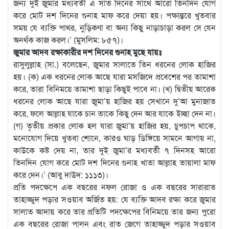
জন্য দুই জুমার মধ্যবর্তী এ সাত দিনের সাথে আরো তিনদিন যোগ
করে মোট দশ দিনের গুনাহ মাফ করে দেয়া হয়। পক্ষান্তরে খুতবার
সময় যে ব্যক্তি পাথর, নুড়িকণা বা অন্য কিছু নাড়াচাড়া করল সে যেন
অনর্থক কাজ করল।’ (মুসলিম: ৮৫৭)।
জুমার আদব রক্ষাকারীর দশ দিনের গুনাহ মুছে যায়ঃ
রাসুলুল্লাহ (সা.) বলেছেন, জুমার সালাতে তিন ধরনের লোক হাজির
হয়। (ক) এক ধরনের লোক আছে যারা মসজিদে প্রবেশের পর তামাশা
করে, তারা বিনিময়ে তামাশা ছাড়া কিছুই পাবে না। (খ) দ্বিতীয় আরেক
ধরনের লোক আছে যারা জুমা’য় হাজির হয় সেখানে দু’আ মুনাজাত
করে, ফলে আল্লাহ যাকে চান তাকে কিছু দেন আর যাকে ইচ্ছা দেন না।
(গ) তৃতীয় প্রকার লোক হল যারা জুমা’য় হাজির হয়, চুপচাপ থাকে,
মনোযোগ দিয়ে খুতবা শোনে, কারও ঘাড় ডিঙ্গিয়ে সামনে আগায় না,
কাউকে কষ্ট দেয় না, তার দুই জুমা’র মধ্যবর্তী ৭ দিনসহ আরো
তিনদিন যোগ করে মোট দশ দিনের গুনাহ খাতা আল্লাহ তায়ালা মাফ
করে দেন।’ (আবু দাউদ: ১১১৩)।
প্রতি পদক্ষেপে এক বছরের নফল রোজা ও এক বছরের সারারাত
তাহাজ্জুদ পড়ার সওয়াব অর্জিত হয়: যে ব্যক্তি আদব রক্ষা করে জুমার
সালাত আদায় করে তার প্রতিটি পদক্ষেপের বিনিময়ে তার জন্য পুরো
এক বছরের রোজা পালন এবং রাত জেগে তাহাজ্জুদ পড়ার সওয়াব