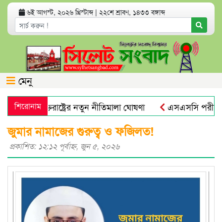
৬ই আগস্ট, ২০২৬ খ্রিস্টাব্দ
|
২২শে শ্রাবণ, ১৪৩৩ বঙ্গাব্দ
মেনু
র্ড নিয়ে যুক্তরাষ্ট্রের নতুন নীতিমালা ঘোষণা
শিরোনাম
এসএসসি পরীক্ষার ফ
জুমার নামাজের গুরুত্ব ও ফজিলত!
প্রকাশিত: ১২:১২ পূর্বাহ্ণ, জুন ৫, ২০২৬