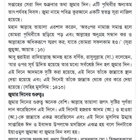
সপ্তাহের সেরা দিন শুক্রবার তথা জুমার দিন। এটি পৃথিবীর অন্যতম
তাৎপর্যবহ দিবস। জুমা নামে পবিত্র কুরআনে একটি স্বতন্ত্র সূরা নাজিল
হয়েছে।
মহান আল্লাহ তায়ালা এরশাদ করেন, ‘অতঃপর নামাজ সমাপ্ত হলে
তোমরা পৃথিবীতে ছড়িয়ে পড় এবং আল্লাহর অনুগ্রহ সন্ধান কর ও
আল্লাহকে অধিকরূপে স্মরণ কর; যাতে তোমরা সফলকাম হও।’ (সূরা
জুমুআ, আয়াত : ১০)
আবু হুরাইরা রাদিয়াল্লাহু আনহু হতে বর্ণিত, রাসুলুল্লাহ (সা.) বলেছেন,
‘যার ওপর সূর্য উদিত হয়েছে তার মধ্যে সর্বশ্রেষ্ঠ দিন হল জুমার দিন।
এই দিনে আদমকে সৃষ্টি করা হয়েছে, এই দিনে তাঁকে জান্নাতে স্থান
দেয়া হয়েছে এবং এই দিনেই তাঁকে জান্নাত থেকে বের করে দেয়া
হয়েছে।’(সহিহ মুসলিম : ১৪১০)
জুমার দিনের গুরুত্বঃ
জুমার দিনের গুরুত্ব অনেক বেশি। আল্লাহ তায়ালা জগৎ সৃষ্টির পূর্ণতা
দান করেছিলেন এই দিনে। এই দিনেই হজরত আদম (আ.) ও হাওয়া
(আ.)-কে জান্নাতে একত্র করেছিলেন এবং এই দিনে মুসলিম উম্মাহ
সাপ্তাহিক ঈদ ও ইবাদত উপলক্ষে মসজিদে একত্র হয় বলে দিনটাকে
ইয়াওমুল জুমাআ বা জুমার দিন বলা হয়।
জুমার নামাজ ফরজ হয় প্রথম হিজরিতে। রাসূলুল্লাহ (সা.) হিজরতকালে