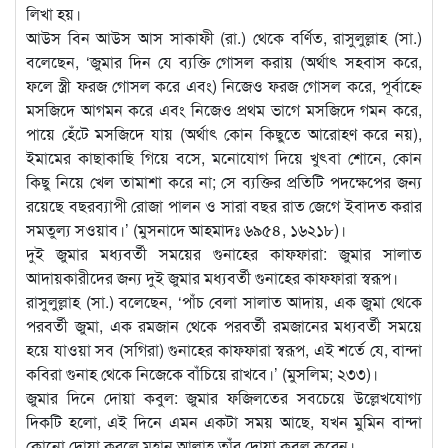
লিখা হয়।
আউস বিন আউস আস সাকাফী (রা.) থেকে বর্ণিত, রাসুলুল্লাহ (সা.)
বলেছেন, ‘জুমার দিন যে ব্যক্তি গোসল করায় (অর্থাৎ সহবাস করে,
ফলে স্ত্রী ফরজ গোসল করে এবং) নিজেও ফরজ গোসল করে, পূর্বাহ্ণে
মসজিদে আগমন করে এবং নিজেও প্রথম ভাগে মসজিদে গমন করে,
পায়ে হেঁটে মসজিদে যায় (অর্থাৎ কোন কিছুতে আরোহণ করে নয়),
ইমামের কাছাকাছি গিয়ে বসে, মনোযোগ দিয়ে খুৎবা শোনে, কোন
কিছু নিয়ে খেল তামাশা করে না; সে ব্যক্তির প্রতিটি পদক্ষেপের জন্য
রয়েছে বছরব্যাপী রোজা পালন ও সারা বছর রাত জেগে ইবাদত করার
সমতুল্য সওয়াব।’ (মুসনাদে আহমাদঃ ৬৯৫৪, ১৬২১৮)।
দুই জুমার মধ্যবর্তী সময়ের গুনাহের কাফফারা: জুমার সালাত
আদায়কারীদের জন্য দুই জুমার মধ্যবর্তী গুনাহের কাফফারা স্বরূপ।
রাসুলুল্লাহ (সা.) বলেছেন, ‘পাঁচ বেলা সালাত আদায়, এক জুমা থেকে
পরবর্তী জুমা, এক রমজান থেকে পরবর্তী রমজানের মধ্যবর্তী সময়ে
হয়ে যাওয়া সব (সগিরা) গুনাহের কাফফারা স্বরূপ, এই শর্তে যে, বান্দা
কবিরা গুনাহ থেকে নিজেকে বাঁচিয়ে রাখবে।’ (মুসলিম; ২৩৩)।
জুমার দিনে দোয়া কবুল: জুমার ফজিলতের সবচেয়ে উল্লেখযোগ্য
দিকটি হলো, এই দিনে এমন একটা সময় আছে, যখন মুমিন বান্দা
কোনো দোয়া করলে মহান আল্লাহ তাঁর দোয়া কবুল করেন।