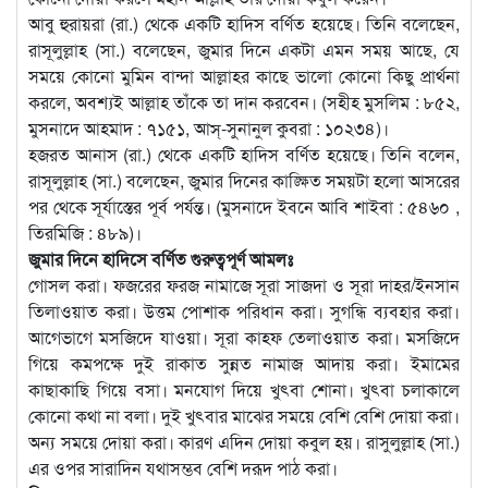
আবু হুরায়রা (রা.) থেকে একটি হাদিস বর্ণিত হয়েছে। তিনি বলেছেন,
রাসূলুল্লাহ (সা.) বলেছেন, জুমার দিনে একটা এমন সময় আছে, যে
সময়ে কোনো মুমিন বান্দা আল্লাহর কাছে ভালো কোনো কিছু প্রার্থনা
করলে, অবশ্যই আল্লাহ তাঁকে তা দান করবেন। (সহীহ মুসলিম : ৮৫২,
মুসনাদে আহমাদ : ৭১৫১, আস্-সুনানুল কুবরা : ১০২৩৪)।
হজরত আনাস (রা.) থেকে একটি হাদিস বর্ণিত হয়েছে। তিনি বলেন,
রাসূলুল্লাহ (সা.) বলেছেন, জুমার দিনের কাঙ্ক্ষিত সময়টা হলো আসরের
পর থেকে সূর্যাস্তের পূর্ব পর্যন্ত। (মুসনাদে ইবনে আবি শাইবা : ৫৪৬০ ,
তিরমিজি : ৪৮৯)।
জুমার দিনে হাদিসে বর্ণিত গুরুত্বপূর্ণ আমলঃ
গোসল করা। ফজরের ফরজ নামাজে সূরা সাজদা ও সূরা দাহর/ইনসান
তিলাওয়াত করা। উত্তম পোশাক পরিধান করা। সুগন্ধি ব্যবহার করা।
আগেভাগে মসজিদে যাওয়া। সূরা কাহফ তেলাওয়াত করা। মসজিদে
গিয়ে কমপক্ষে দুই রাকাত সুন্নত নামাজ আদায় করা। ইমামের
কাছাকাছি গিয়ে বসা। মনযোগ দিয়ে খুৎবা শোনা। খুৎবা চলাকালে
কোনো কথা না বলা। দুই খুৎবার মাঝের সময়ে বেশি বেশি দোয়া করা।
অন্য সময়ে দোয়া করা। কারণ এদিন দোয়া কবুল হয়। রাসুলুল্লাহ (সা.)
এর ওপর সারাদিন যথাসম্ভব বেশি দরূদ পাঠ করা।