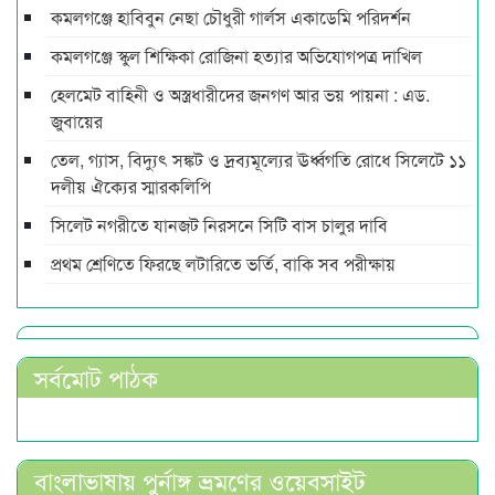
কমলগঞ্জে হাবিবুন নেছা চৌধুরী গার্লস একাডেমি পরিদর্শন
কমলগঞ্জে স্কুল শিক্ষিকা রোজিনা হত্যার অভিযোগপত্র দাখিল
হেলমেট বাহিনী ও অস্ত্রধারীদের জনগণ আর ভয় পায়না : এড.
জুবায়ের
তেল, গ্যাস, বিদ্যুৎ সঙ্কট ও দ্রব্যমূল্যের ঊর্ধ্বগতি রোধে সিলেটে ১১
দলীয় ঐক্যের স্মারকলিপি
সিলেট নগরীতে যানজট নিরসনে সিটি বাস চালুর দাবি
প্রথম শ্রেণিতে ফিরছে লটারিতে ভর্তি, বাকি সব পরীক্ষায়
সর্বমোট পাঠক
বাংলাভাষায় পুর্নাঙ্গ ভ্রমণের ওয়েবসাইট