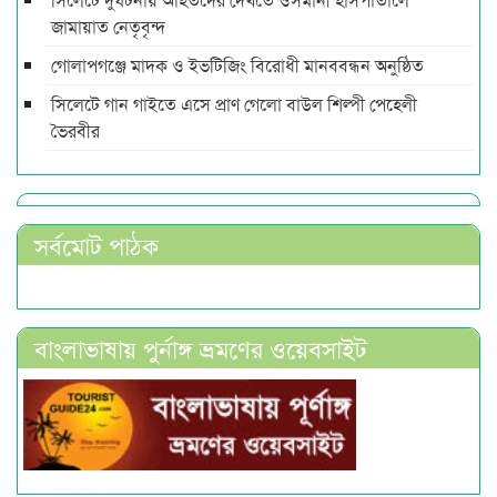
জামায়াত নেতৃবৃন্দ
গোলাপগঞ্জে মাদক ও ইভটিজিং বিরোধী মানববন্ধন অনুষ্ঠিত
সিলেটে গান গাইতে এসে প্রাণ গেলো বাউল শিল্পী পেহেলী
ভৈরবীর
সর্বমোট পাঠক
বাংলাভাষায় পুর্নাঙ্গ ভ্রমণের ওয়েবসাইট