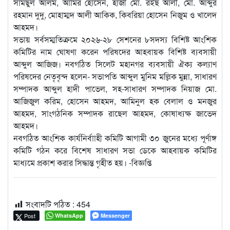
সামছুল আলম, আমির হোসেন, হাজী মো. রইছ আলী, মো. আব্দুর
রহমান দুদু, মোহাম্মদ আলী আকিক, কিবরিয়া হোসেন নিজুম ও খালেদ
আহমদ।
সভায় সর্বসম্মতিক্রমে ২০২৬-২৮ সেশনের ৮সদস্য বিশিষ্ট আংশিক
কমিটির নাম ঘোষণা করেন পরিষদের আহবায়ক বিশিষ্ট ব্যবসায়ী
আব্দুল আজিজ। নবগঠিত সিলেট মহানগর ব্যবসায়ী ঐক্য কল্যাণ
পরিষদের নেতৃবৃন্দ হলেন- সভাপতি আব্দুল মুনিম মল্লিক মুন্না, সাধারণ
সম্পাদক আব্দুল হাদী পাভেল, সহ-সাধারণ সম্পাদক নিয়াজ মো.
আজিজুল করিম, হোসেন আহমদ, আমিনুল হক বেলাল ও মনজুর
আহমদ, সাংগঠনিক সম্পাদক রাছেল আহমদ, কোষাধ্যক্ষ জাভেদ
আহমদ।
নবগঠিত আংশিক কার্যনির্বাাহী কমিটি আগামী ৩০ জুনের মধ্যে পূর্ণাঙ্গ
কমিটি গঠন করে বিশেষ সাধারণ সভা ডেকে আহবায়ক কমিটির
মাধ্যমে প্রকাশ করার সিদ্ধান্ত গৃহীত হয়। -বিজ্ঞপ্তি
সংবাদটি পঠিত :
454
Post
WhatsApp
Messenger