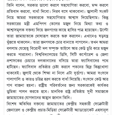
তিনি বলেন, সরকার ভালো করলে সহযোগিতা করবো, মন্দ করলে
প্রতিবাদ করবো, বাধাঁ দিবো। নিরব বসে থাকবোনা। জ্বালানী সংকট
নিয়ে আমরা সরকারকে সহযোগিতার আশ্বাস দিয়েছিলাম। কিন্তু
সরকারের মন্ত্রী এমপিগণ তেলের মজুদ নিয়ে মিথ্যা তথ্য ও
আশ্বাসমূলক বক্তব্য দিয়ে জনগণের কাছে হাসির পাত্র হয়েছেন। উল্টো
তারা জামায়াতকে দোষারূপ করতে শুরু করলেন। এখানেও ষড়যন্ত্র
খুঁজতে থাকলেন। তারা জনগণকে চোর বানাতে লাগলেন। তখন আমরা
বললাম যেহেতু বিরোধী দল সম্পৃক্ত তাইলে আর কেউ চুরি করে মজুদ
করতে পারবেনা। বিশ্ববিদ্যালয়ের ভিসি, সিটি কর্পোরেশ ও জেলা
প্রশাসকের চেয়ারে দলকানাদের বসিয়ে তারা ফ্যাসিবাদের পথে
হাটঁছেন। ফ্যাসিবাদ প্রতিষ্ঠার চেষ্টা করলে পতনের ছিদ্র কিন্তুখোলা
থাকবেই। জুলাই থেকে শিক্ষা না নিলে এটা দুর্ভাগ্য। আমরা সংসদে
গালাগালি ও কারও চরিত্র হরণ করতে বাধাঁ দিয়েছি। সংসদে কেউ আর
গাণ বাজনা হয়না। রাষ্ট্রীয় পরিবর্তনের জন্য সরকারকেই কার্যকর
ভুমিকা পালন করতে হবে। মানবিক রাষ্ট্র প্রতিষ্ঠায় সুধী সমাজকে
জামায়াতের যোগদানের আহ্বান জানান তিনি।
বিশেষ অতিথির বক্তব্যে জামায়াতের কেন্দ্রীয় সহকারী সেক্রেটারী
জেনারেল ও কেন্দ্রীয় প্রচার-মিডিয়া সেক্রেটারী অ্যাডভোকেট এহসানুল