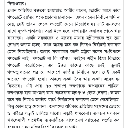
দিলাওয়ার।
প্রধান অতিথির বক্তব্যে জামায়াত আমীর বলেন, ভোটের আগে তারা
গণভোটে হ্যা’এর পক্ষে প্রচারণা চালালেন। এখন বলেন নির্বাচন যদি না
দেয়, সেই ভাবনা থেকে গণভোট মেনে নিয়েছিলাম। এটি জনগণের
সাথে সুষ্পষ্ট প্রতারণা। তারা ইতোমধ্যে প্রতারণার ফলাফল পেতে শুরু
করেছেন। একটি সরকারের ৩ মাসের মাথায় মন্ত্রীদেরকে ভুয় ভুয়া
স্লোগান শুনতে হচ্ছে। অথচ আমরা মনে কষ্ট নিয়েও নির্বাচনী ফলাফল
মেনে নিয়েছিলাম। আবার সরকারের জ্ঞানী মন্ত্রীরা বলেন সংবিধানে
গণভোট নাই। গণভোট না কি অবৈধ। তাইলে শহীদ জিয়া কিভাবে
গণভোট করেছিলেন, এর উত্তর তাদের কাছে নেই। জুলাই
গণঅভ্যুত্থানের পর যে আদেশে জাতীয় নির্বাচন হলো সেই একই
আদেশে গণভোট হলো। তাহলে একটা বৈধ আর একটা অবৈধ হয়
কিভাবে। এটা প্রায় ৭০ শতাংশ জনগণকে অপমানের শামিল।
জনগণকে যারা অপমান করে তাদেরকে জনগণও ছেড়ে দেয়না। আমরা
মনে কষ্ট নিয়েও জাতীয় স্বার্থে নির্বাচনের ফলাফল মেনে নেয়েছিলাম।
কিন্তু কোন ছাড় দেবোনা। জনগণের অধিকার প্রতিষ্ঠায় সংসদের ভেতরে
ও বাইরে লড়াই চালিয়ে যাবো। লড়াই থামবেনা। একজন দলকানা
ঋণখেলাপী গার্মেন্টস ব্যবসায়ীকে বাংলাদেশ ব্যাংকের গভর্ণর করা
হয়েছে। এমন নজির বিশে^র কোথাও নেই।