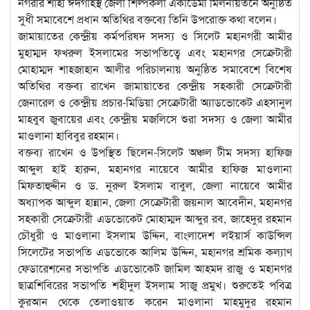
নগরীর শাহী ঈদগাহস্থ জেলা শিল্পকলা একাডেমী মিলনায়তনে অনুষ্ঠিত
সুধী সমাবেশে প্রধান অতিথির বক্তব্যে তিনি উপরোক্ত কথা বলেন।
জামায়াতের কেন্দ্রীয় কর্মপরিষদ সদস্য ও সিলেট মহানগরী আমীর
মুহাম্মদ ফখরুল ইসলামের সভাপতিত্বে এবং মহানগর সেক্রেটারী
মোহাম্মদ শাহজাহান আলীর পরিচালনায় অনুষ্ঠিত সমাবেশে বিশেষ
অতিথির বক্তব্য রাখেন জামায়াতের কেন্দ্রীয় সহকারী সেক্রেটারী
জেনারেল ও কেন্দ্রীয় প্রচার-মিডিয়া সেক্রেটারী অ্যাডভোকেট এহসানুল
মাহবুব জুবায়ের এবং কেন্দ্রীয় মজলিসে শুরা সদস্য ও জেলা আমীর
মাওলানা হাবিবুর রহমান।
বক্তব্য রাখেন ও উপস্থিত ছিলেন-সিলেট অঞ্চল টীম সদস্য হাফিজ
আব্দুল হাই হারুন, মহানগর নায়েবে আমীর হাফিজ মাওলানা
মিফতাহুদ্দীন ও ড. নুরুল ইসলাম বাবুল, জেলা নায়েবে আমীর
অধ্যাপক আব্দুল হান্নান, জেলা সেক্রেটারী জয়নাল আবেদীন, মহানগর
সহকারী সেক্রেটারী এডভোকেট মোহাম্মদ আব্দুর রব, জাহেদুর রহমান
চৌধুরী ও মাওলানা ইসলাম উদ্দিন, বাংলাদেশ লইয়ার্স কাউন্সিল
সিলেটের সভাপতি এডভোকে আলিম উদ্দিন, মহানগর শ্রমিক কল্যাণ
ফেডারেশনের সভাপতি এডভোকেট জামিল আহমদ রাজু ও মহানগর
ছাত্রশিবিরের সভাপতি শহীদুল ইসলাম সাজু প্রমুখ। শুরুতেই পবিত্র
কুরআন থেকে তেলাওয়াত করেন মাওলানা মাহমুদুর রহমান