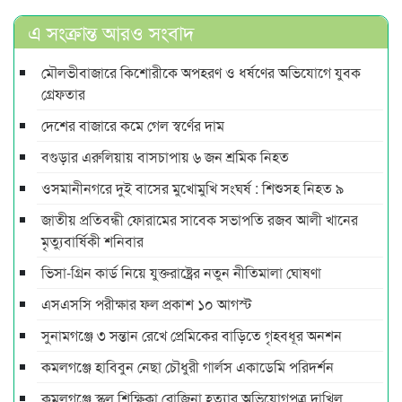
এ সংক্রান্ত আরও সংবাদ
মৌলভীবাজারে কিশোরীকে অপহরণ ও ধর্ষণের অভিযোগে যুবক
গ্রেফতার
দেশের বাজারে কমে গেল স্বর্ণের দাম
বগুড়ার এরুলিয়ায় বাসচাপায় ৬ জন শ্রমিক নিহত
ওসমানীনগরে দুই বাসের মুখোমুখি সংঘর্ষ : শিশুসহ নিহত ৯
জাতীয় প্রতিবন্ধী ফোরামের সাবেক সভাপতি রজব আলী খানের
মৃত্যুবার্ষিকী শনিবার
ভিসা-গ্রিন কার্ড নিয়ে যুক্তরাষ্ট্রের নতুন নীতিমালা ঘোষণা
এসএসসি পরীক্ষার ফল প্রকাশ ১০ আগস্ট
সুনামগঞ্জে ৩ সন্তান রেখে প্রেমিকের বাড়িতে গৃহবধূর অনশন
কমলগঞ্জে হাবিবুন নেছা চৌধুরী গার্লস একাডেমি পরিদর্শন
কমলগঞ্জে স্কুল শিক্ষিকা রোজিনা হত্যার অভিযোগপত্র দাখিল