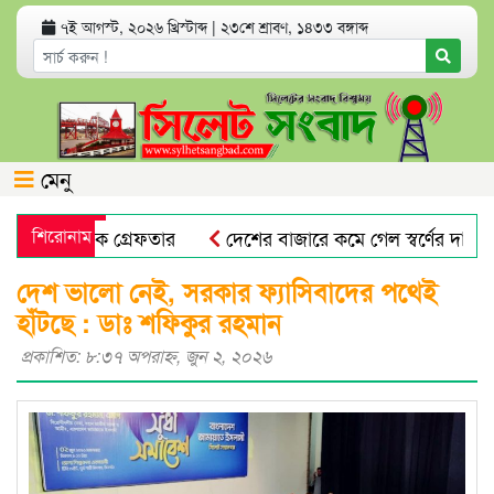
৭ই আগস্ট, ২০২৬ খ্রিস্টাব্দ
|
২৩শে শ্রাবণ, ১৪৩৩ বঙ্গাব্দ
মেনু
যোগে যুবক গ্রেফতার
শিরোনাম
দেশের বাজারে কমে গেল স্বর্ণের দাম
প্রভাষক পরিচয়ে খাতা মূল্যায়ন, আসলে কলেজের অফিস সহকারী!
দেশ ভালো নেই, সরকার ফ্যাসিবাদের পথেই
হাঁটছে : ডাঃ শফিকুর রহমান
প্রকাশিত: ৮:৩৭ অপরাহ্ণ, জুন ২, ২০২৬