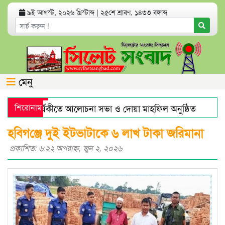
৯ই আগস্ট, ২০২৬ খ্রিস্টাব্দ
|
২৫শে শ্রাবণ, ১৪৩৩ বঙ্গাব্দ
মেনু
র মৃত্যুবার্ষিকীতে আলোচনা সভা ও দোয়া মাহফিল অনুষ্ঠিত
শিরোনাম
হরমু
ারে স্বর্ণের দামে বড় লাফ
যেসব অ্যাপ থাকলে হ্যাকড হতে পারে 
হ‌বিগ‌ঞ্জে দুই ইটভাটাকে ৬ লাখ টাকা জরিমানা
প্রকাশিত: ৬:২২ অপরাহ্ণ, জুন ২, ২০২৬