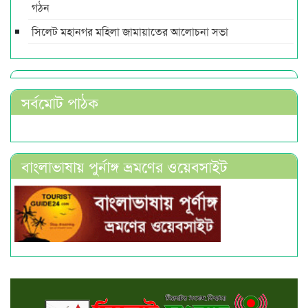
গঠন
সিলেট মহানগর মহিলা জামায়াতের আলোচনা সভা
সর্বমোট পাঠক
বাংলাভাষায় পুর্নাঙ্গ ভ্রমণের ওয়েবসাইট