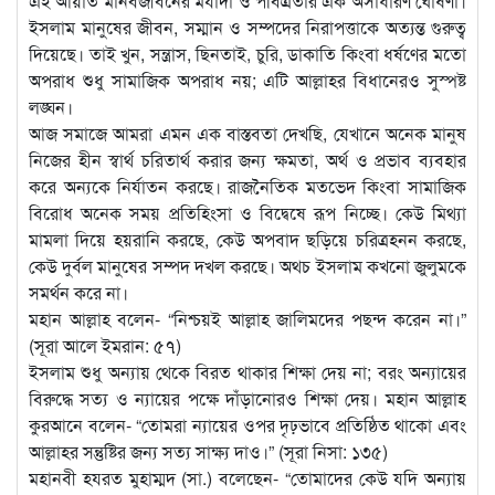
এই আয়াত মানবজীবনের মর্যাদা ও পবিত্রতার এক অসাধারণ ঘোষণা।
ইসলাম মানুষের জীবন, সম্মান ও সম্পদের নিরাপত্তাকে অত্যন্ত গুরুত্ব
দিয়েছে। তাই খুন, সন্ত্রাস, ছিনতাই, চুরি, ডাকাতি কিংবা ধর্ষণের মতো
অপরাধ শুধু সামাজিক অপরাধ নয়; এটি আল্লাহর বিধানেরও সুস্পষ্ট
লঙ্ঘন।
আজ সমাজে আমরা এমন এক বাস্তবতা দেখছি, যেখানে অনেক মানুষ
নিজের হীন স্বার্থ চরিতার্থ করার জন্য ক্ষমতা, অর্থ ও প্রভাব ব্যবহার
করে অন্যকে নির্যাতন করছে। রাজনৈতিক মতভেদ কিংবা সামাজিক
বিরোধ অনেক সময় প্রতিহিংসা ও বিদ্বেষে রূপ নিচ্ছে। কেউ মিথ্যা
মামলা দিয়ে হয়রানি করছে, কেউ অপবাদ ছড়িয়ে চরিত্রহনন করছে,
কেউ দুর্বল মানুষের সম্পদ দখল করছে। অথচ ইসলাম কখনো জুলুমকে
সমর্থন করে না।
মহান আল্লাহ বলেন- “নিশ্চয়ই আল্লাহ জালিমদের পছন্দ করেন না।”
(সূরা আলে ইমরান: ৫৭)
ইসলাম শুধু অন্যায় থেকে বিরত থাকার শিক্ষা দেয় না; বরং অন্যায়ের
বিরুদ্ধে সত্য ও ন্যায়ের পক্ষে দাঁড়ানোরও শিক্ষা দেয়। মহান আল্লাহ
কুরআনে বলেন- “তোমরা ন্যায়ের ওপর দৃঢ়ভাবে প্রতিষ্ঠিত থাকো এবং
আল্লাহর সন্তুষ্টির জন্য সত্য সাক্ষ্য দাও।” (সূরা নিসা: ১৩৫)
মহানবী হযরত মুহাম্মদ (সা.) বলেছেন- “তোমাদের কেউ যদি অন্যায়