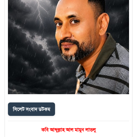
সিলেট সংবাদ ডটকম
কবি আব্দুল্লাহ আল মামুন লাভলু