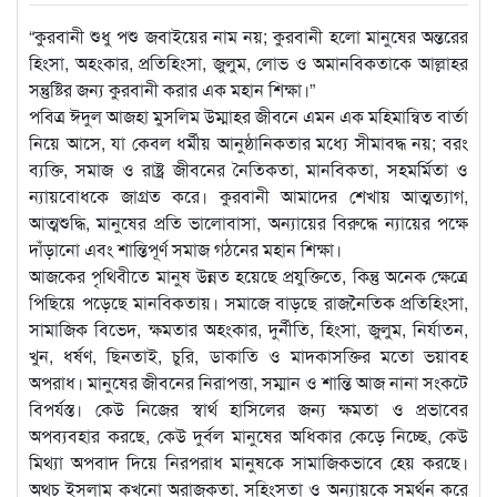
“কুরবানী শুধু পশু জবাইয়ের নাম নয়; কুরবানী হলো মানুষের অন্তরের
হিংসা, অহংকার, প্রতিহিংসা, জুলুম, লোভ ও অমানবিকতাকে আল্লাহর
সন্তুষ্টির জন্য কুরবানী করার এক মহান শিক্ষা।”
পবিত্র ঈদুল আজহা মুসলিম উম্মাহর জীবনে এমন এক মহিমান্বিত বার্তা
নিয়ে আসে, যা কেবল ধর্মীয় আনুষ্ঠানিকতার মধ্যে সীমাবদ্ধ নয়; বরং
ব্যক্তি, সমাজ ও রাষ্ট্র জীবনের নৈতিকতা, মানবিকতা, সহমর্মিতা ও
ন্যায়বোধকে জাগ্রত করে। কুরবানী আমাদের শেখায় আত্মত্যাগ,
আত্মশুদ্ধি, মানুষের প্রতি ভালোবাসা, অন্যায়ের বিরুদ্ধে ন্যায়ের পক্ষে
দাঁড়ানো এবং শান্তিপূর্ণ সমাজ গঠনের মহান শিক্ষা।
আজকের পৃথিবীতে মানুষ উন্নত হয়েছে প্রযুক্তিতে, কিন্তু অনেক ক্ষেত্রে
পিছিয়ে পড়েছে মানবিকতায়। সমাজে বাড়ছে রাজনৈতিক প্রতিহিংসা,
সামাজিক বিভেদ, ক্ষমতার অহংকার, দুর্নীতি, হিংসা, জুলুম, নির্যাতন,
খুন, ধর্ষণ, ছিনতাই, চুরি, ডাকাতি ও মাদকাসক্তির মতো ভয়াবহ
অপরাধ। মানুষের জীবনের নিরাপত্তা, সম্মান ও শান্তি আজ নানা সংকটে
বিপর্যস্ত। কেউ নিজের স্বার্থ হাসিলের জন্য ক্ষমতা ও প্রভাবের
অপব্যবহার করছে, কেউ দুর্বল মানুষের অধিকার কেড়ে নিচ্ছে, কেউ
মিথ্যা অপবাদ দিয়ে নিরপরাধ মানুষকে সামাজিকভাবে হেয় করছে।
অথচ ইসলাম কখনো অরাজকতা, সহিংসতা ও অন্যায়কে সমর্থন করে