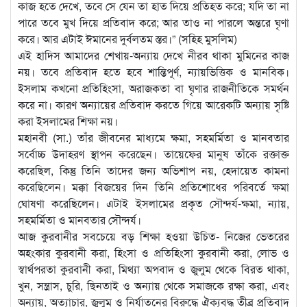
কাজ হতে দেখে, তবে সে যেন তা হাত দিয়ে প্রতিহত করে; যদি তা না
পারে তবে মুখ দিয়ে প্রতিবাদ করে; আর তাও না পারলে অন্তরে ঘৃণা
করে। আর এটাই ঈমানের দুর্বলতম স্তর।” (সহিহ মুসলিম)
এই হাদিস আমাদের শেখায়-অন্যায় দেখে নীরব থাকা মুমিনের কাজ
নয়। তবে প্রতিবাদ হতে হবে শান্তিপূর্ণ, ন্যায়ভিত্তিক ও মানবিক।
ইসলাম কখনো প্রতিহিংসা, অরাজকতা বা ঘৃণার রাজনীতিকে সমর্থন
করে না। কারণ অন্যায়ের প্রতিবাদ করতে গিয়ে আরেকটি অন্যায় সৃষ্টি
করা ইসলামের শিক্ষা নয়।
মহানবী (সা.) তাঁর জীবনের মাধ্যমে ক্ষমা, সহমর্মিতা ও মানবতার
সর্বোচ্চ উদাহরণ স্থাপন করেছেন। তায়েফের মানুষ তাঁকে রক্তাক্ত
করেছিল, কিন্তু তিনি তাদের জন্য অভিশাপ নয়, হেদায়েত কামনা
করেছিলেন। মক্কা বিজয়ের দিন তিনি প্রতিশোধের পরিবর্তে ক্ষমা
ঘোষণা করেছিলেন। এটাই ইসলামের প্রকৃত সৌন্দর্য-ক্ষমা, ন্যায়,
সহমর্মিতা ও মানবতার সৌন্দর্য।
আজ কুরবানীর সবচেয়ে বড় শিক্ষা হওয়া উচিত- নিজের ভেতরের
অহংকার কুরবানী করা, হিংসা ও প্রতিহিংসা কুরবানী করা, লোভ ও
স্বার্থপরতা কুরবানী করা, মিথ্যা অপবাদ ও জুলুম থেকে বিরত থাকা,
খুন, সন্ত্রাস, চুরি, ছিনতাই ও অন্যায় থেকে সমাজকে রক্ষা করা, এবং
অন্যায়, অত্যাচার, জুলুম ও নির্যাতনের বিরুদ্ধে ঐক্যবদ্ধ তীব্র প্রতিবাদ