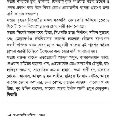
সভায় নগরীতে চুরি, ডাকাতি, ছিনতাই বৃদ্ধি পাওয়ায় গভীর উদ্ধেগ ও
ক্ষোভ প্রকাশ করে উক্ত বিষয় রোধে প্রয়োজনীয় ব্যবস্থা গ্রহণের জন্য
দাবী জানান বক্তাগণ।
সভায় বৃহত্তর সিলেটের সকল সরকারি, বেসরকারি অফিসে ১০০%
সিলেটী লোক নিয়োগের জন্য জোর দাবী জানানো হয়।
সভায় সিলেট মহানগরের রিক্সা, সিএনজি ভাড়া নির্ধারণ, দক্ষিণ সুরমার
১নং মোল্লারগাঁও ইউনিয়নের অন্তর্গত হাজরাই মৌজার বাগরখাল
জরুরীভিত্তিতে খনন এবং ম্যাপ অনুযায়ী খালের দুই পাশের অবৈধ
স্থাপনা জরুরী ভিত্তিতে উচ্ছেদের জন্য জোর দাবী জানানো হয়।
সভায় বক্তব্য রাখেন এডভোকেট আব্দুল অদুদ, কামরুজ্জামান তারা,
দেওয়ান মতিউর রহমনা খান, এডভোকেট মোঃ আলমগীর চৌধুরী, ডাঃ
হাবিবুর রহমান, সাংবাদিক এম.এ হান্নান, ক্ষমা রাণী দে, ইকবাল
হোসেন আফাজ, আব্দুল মুমিন লাহীন, মুহিবুল ইসলাম ফটিক, আবুল
কাশেম হেলাল তপাদার, রুনা বেগম, রায়হান আহমদ, রাবেয়া খানম
রিয়া, নূর উদ্দিন রাসেল, সাবেক মেম্বার ইর্শাদ আলী প্রমুখ নেতৃবৃন্দ।
বিজ্ঞপ্তি
সংবাদটি পঠিত :
255