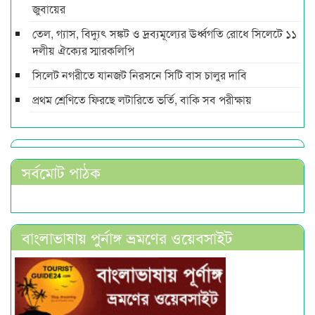
জুবায়ের
তেল, গ্যাস, বিদ্যুৎ সঙ্কট ও দ্রব্যমূল্যের ঊর্ধ্বগতি রোধে সিলেটে ১১
দলীয় ঐক্যের স্মারকলিপি
সিলেট নগরীতে যানজট নিরসনে সিটি বাস চালুর দাবি
প্রথম শ্রেণিতে ফিরছে লটারিতে ভর্তি, বাকি সব পরীক্ষায়
সর্বমোট পাঠক
বাংলাভাষায় পুর্নাঙ্গ ভ্রমণের ওয়েবসাইট