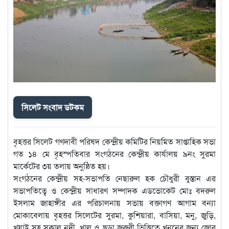
সিলেট সংবাদ ডটকম
বৃহত্তর সিলেট গণদাবী পরিষদ কেন্দ্রীয় কমিটির নিয়মিত সাপ্তাহিক সভা
গত ১৪ মে বৃহস্পতিবার সংগঠনের কেন্দ্রীয় কার্যালয় ৯নং সুরমা
মার্কেটের ৩য় তলায় অনুষ্ঠিত হয়।
সংগঠনের কেন্দ্রীয় সহ-সভাপতি নেছারুল হক চৌধুরী বুস্তান এর
সভাপতিত্বে ও কেন্দ্রীয় সাধারণ সম্পাদক এডভোকেট মোঃ বদরুল
ইসলাম জাহাঙ্গীর এর পরিচালনায় সভায় বক্তাগণ আগাম বন্যা
মোকাবেলায় বৃহত্তর সিলেটের সুরমা, কুশিয়ারা, বাসিয়া, মনু, জুড়ি,
খুয়াই সহ সকাল নদী, খাল ও ছড়া জরুরী ভিত্তিতে খননের জন্য জোর