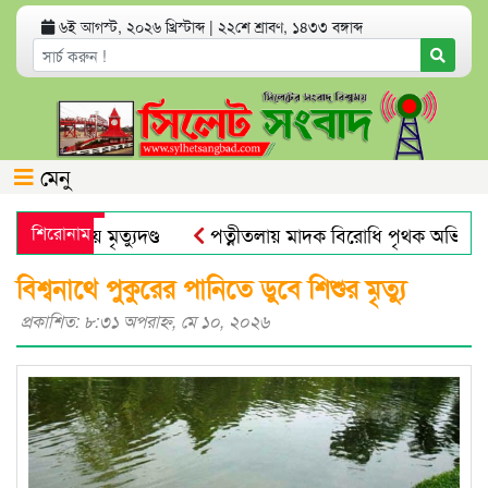
৬ই আগস্ট, ২০২৬ খ্রিস্টাব্দ
|
২২শে শ্রাবণ, ১৪৩৩ বঙ্গাব্দ
মেনু
্যা মামলায় মৃত্যুদণ্ড
শিরোনাম
পত্নীতলায় মাদক বিরোধি পৃথক অভিযান
মুজিব পরদেশী কারাগারে
ঢাকা আলিয়া মাদ্রাসায় ছাত্রদল-ছাত্
বিশ্বনাথে পুকুরের পানিতে ডুবে শিশুর মৃত্যু
প্রকাশিত: ৮:৩১ অপরাহ্ণ, মে ১০, ২০২৬