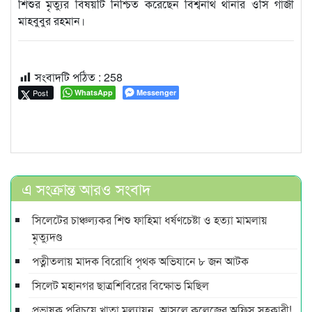
শিশুর মৃত্যুর বিষয়টি নিশ্চিত করেছেন বিশ্বনাথ থানার ওসি গাজী
মাহবুবুর রহমান।
সংবাদটি পঠিত :
258
Post
WhatsApp
Messenger
এ সংক্রান্ত আরও সংবাদ
সিলেটের চাঞ্চল্যকর শিশু ফাহিমা ধর্ষণচেষ্টা ও হত্যা মামলায়
মৃত্যুদণ্ড
পত্নীতলায় মাদক বিরোধি পৃথক অভিযানে ৮ জন আটক
সিলেট মহানগর ছাত্রশিবিরের বিক্ষোভ মিছিল
প্রভাষক পরিচয়ে খাতা মূল্যায়ন, আসলে কলেজের অফিস সহকারী!