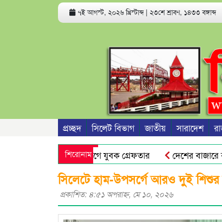
৭ই আগস্ট, ২০২৬ খ্রিস্টাব্দ
|
২৩শে শ্রাবণ, ১৪৩৩ বঙ্গাব্দ
প্রচ্ছদ
সিলেট বিভাগ
জাতীয়
সারাদেশ
রা
হরণ ও ধর্ষণের অভিযোগে যুবক গ্রেফতার
শিরোনাম
দেশের বাজারে কমে গে
বিক্ষোভ মিছিল
প্রভাষক পরিচয়ে খাতা মূল্যায়ন, আসলে কলেজ
সিলেটে হাম-উপসর্গে আরও দুই শিশুর ম
প্রকাশিত: ৪:৫১ অপরাহ্ণ, মে ১০, ২০২৬