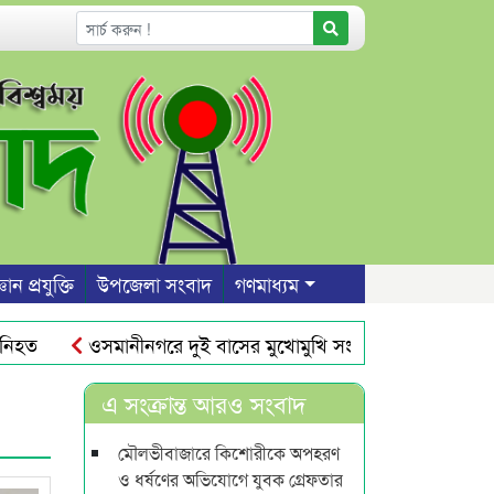
ঞান প্রযুক্তি
উপজেলা সংবাদ
গণমাধ্যম
ত
ওসমানীনগরে দুই বাসের মুখোমুখি সংঘর্ষ : শিশুসহ নিহত ৯
ায় জিডি
কানাডায় বিশ্বনাথ এসোসিয়েশনের আহবায়ক আবুল ও 
এ সংক্রান্ত আরও সংবাদ
মৌলভীবাজারে কিশোরীকে অপহরণ
ও ধর্ষণের অভিযোগে যুবক গ্রেফতার