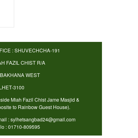
FICE : SHUVECHCHA-191
AH FAZIL CHIST R/A
BAKHANA WEST
LHET-3100
side Miah Fazil Chist Jame Masjid &
osite to Rainbow Guest House).
ail : sylhetsangbad24@gmail.com
lo : 01710-809595