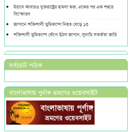
ইরানে আবারও যুক্তরাষ্ট্রের হামলা শুরু, একের পর এক শহরে
বিস্ফোরণ
জাপানে শক্তিশালী ভূমিকম্পে নিহত বেড়ে ১৩
শক্তিশালী ভূমিকম্পে কেঁপে উঠল জাপান, সুনামি সতর্কতা জারি
সর্বমোট পাঠক
বাংলাভাষায় পুর্নাঙ্গ ভ্রমণের ওয়েবসাইট