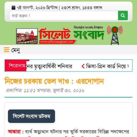
৭ই আগস্ট, ২০২৬ খ্রিস্টাব্দ
|
২৩শে শ্রাবণ, ১৪৩৩ বঙ্গাব্দ
মেনু
 আলী খানের মৃত্যুবার্ষিকী শনিবার
শিরোনাম
ভিসা-গ্রিন কার্ড নিয়ে যুক্তর
্রোবিয়াল : গবেষণা
নতুন বাংলাদেশের পথচলা শুরু হবে জুলাই স্ম
নিজের চরকায় তেল দাও : এরদোগান
প্রকাশিত: ১১:৫১ অপরাহ্ণ, জুলাই ৩০, ২০১৬
সিলেট সংবাদ ডটকম
আঙ্কারা :
ব্যর্থ অভ্যুত্থান ঘটনার পর তুর্কি সরকারের বিভিন্ন পদক্ষেপের