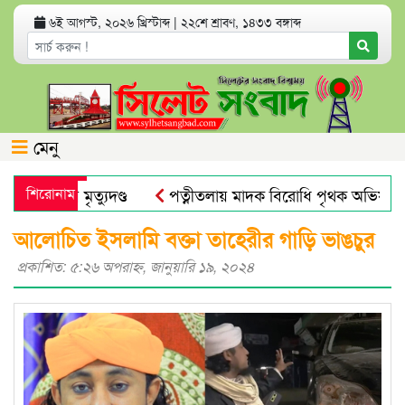
৬ই আগস্ট, ২০২৬ খ্রিস্টাব্দ
|
২২শে শ্রাবণ, ১৪৩৩ বঙ্গাব্দ
মেনু
যা মামলায় মৃত্যুদণ্ড
শিরোনাম
পত্নীতলায় মাদক বিরোধি পৃথক অভিযানে
মুজিব পরদেশী কারাগারে
ঢাকা আলিয়া মাদ্রাসায় ছাত্রদল-ছাত্র
আলোচিত ইসলামি বক্তা তাহেরীর গাড়ি ভাঙচুর
প্রকাশিত: ৫:২৬ অপরাহ্ণ, জানুয়ারি ১৯, ২০২৪