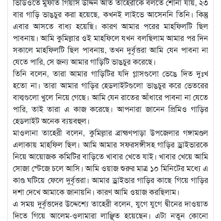
ভিডিওতে মুফতি গিয়াস উদ্দিন আত তাহেরীকে বলতে শোনা যায়, ২৩
বার গাড়ি ভাঙচুর করা হয়েছে, কখনই লাইভে আসেননি তিনি। কিন্তু
এবার আসতে বাধ্য হয়েছি। কারণ আমার পরের মাহফিলটি ছিল
পাবনায়। আমি কুমিল্লার ওই মাহফিলে যখন বলছিলাম আমার পর দিন
সকালে মাহফিলটি ছিল পাবনায়, তখন দুর্বৃত্তরা আমি যেন পাবনা না
যেতে পারি, সে জন্য আমার গাড়িটি ভাঙচুর করেছে।
তিনি বলেন, তারা আমার গাড়িটির যদি গ্লাসগুলো ভেঙে দিত দুঃখ
হতো না। তারা আমার গাড়ির হেডলাইটগুলো ভাঙচুর করে ভেতরের
বাল্বগুলো খুলে নিয়ে গেছে। আমি যেন রাতের আঁধারে পাবনা না যেতে
পারি, তাই তারা এ কাজ করেছে। আপনারা জানেন প্রিমিও গাড়ির
হেডলাইট অনেক ব্যয়বহুল।
মাওলানা তাহেরী বলেন, কুমিল্লার ব্রাহ্মণপাড়া উপজেলার গঙ্গামণ্ডল
এলাকায় মাহফিল ছিল। আমি আমার সফরসঙ্গীসহ গাড়ির ড্রাইভারকে
নিয়ে আয়োজক কমিটির বাড়িতে খাবার খেতে যাই। খাবার খেয়ে আমি
সোজা স্টেজে চলে আসি। আমি ওয়াজ শুরুর মাত্র ১০ মিনিটের মধ্যে এ
কাণ্ড ঘটিয়ে ফেলে দুর্বৃত্তরা। আমার ড্রাইভার গাড়ির কাছে গিয়ে গাড়ির
দশা দেখে আমাকে জানায়নি। কারণ আমি ওয়াজ করছিলাম।
এ সময় দুর্বৃত্তদের উদ্দেশ্যে তাহেরী বলেন, যুগে যুগে দ্বীনের দাওয়াত
দিতে গিয়ে আলেম-ওলামারা লাঞ্ছিত হয়েছেন। এটা নতুন কোনো