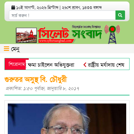
১০ই আগস্ট, ২০২৬ খ্রিস্টাব্দ
|
২৬শে শ্রাবণ, ১৪৩৩ বঙ্গাব্দ
মেনু
দিকের কাছে ক্ষমা চাইলেন অভিযুক্তরা
শিরোনাম
রাষ্ট্রীয় মর্যাদায় শেষ বিদায় 
ুক্ত হলো নতুন নম্বর
সিলেট মহানগর বিএনপির সভাপতি নাসিম 
গুরুতর অসুস্থ বি. চৌধুরী
প্রকাশিত: ১:৫০ পূর্বাহ্ণ, জানুয়ারি ৮, ২০১৭