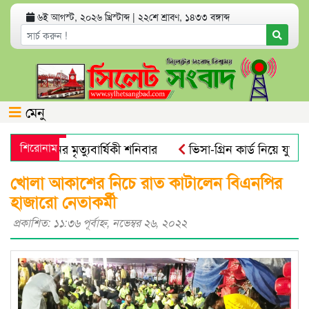
৬ই আগস্ট, ২০২৬ খ্রিস্টাব্দ
|
২২শে শ্রাবণ, ১৪৩৩ বঙ্গাব্দ
মেনু
লী খানের মৃত্যুবার্ষিকী শনিবার
শিরোনাম
ভিসা-গ্রিন কার্ড নিয়ে যুক্তরাষ
োবিয়াল : গবেষণা
নতুন বাংলাদেশের পথচলা শুরু হবে জুলাই স্মৃত
খোলা আকাশের নিচে রাত কাটালেন বিএনপির
হাজারো নেতাকর্মী
প্রকাশিত: ১১:৩৬ পূর্বাহ্ণ, নভেম্বর ২৬, ২০২২