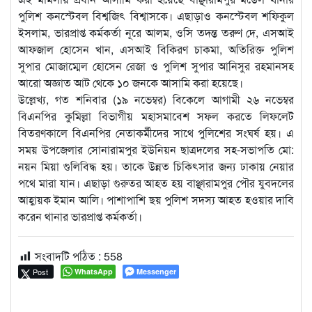
পুলিশ কনস্টেবল বিশ্বজিৎ বিশ্বাসকে। এছাড়াও কনস্টেবল শফিকুল
ইসলাম, ভারপ্রাপ্ত কর্মকর্তা নূরে আলম, ওসি তদন্ত তরুণ দে, এসআই
আফজাল হোসেন খান, এসআই বিকিরণ চাকমা, অতিরিক্ত পুলিশ
সুপার মোজাম্মেল হোসেন রেজা ও পুলিশ সুপার আনিসুর রহমানসহ
আরো অজ্ঞাত আট থেকে ১০ জনকে আসামি করা হয়েছে।
উল্লেখ্য, গত শনিবার (১৯ নভেম্বর) বিকেলে আগামী ২৬ নভেম্বর
বিএনপির কুমিল্লা বিভাগীয় মহাসমাবেশ সফল করতে লিফলেট
বিতরণকালে বিএনপির নেতাকর্মীদের সাথে পুলিশের সংঘর্ষ হয়। এ
সময় উপজেলার সোনারামপুর ইউনিয়ন ছাত্রদলের সহ-সভাপতি মো:
নয়ন মিয়া গুলিবিদ্ধ হয়। তাকে উন্নত চিকিৎসার জন্য ঢাকায় নেয়ার
পথে মারা যান। এছাড়া গুরুতর আহত হয় বাঞ্ছারামপুর পৌর যুবদলের
আহ্বায়ক ইমান আলি। পাশাপাশি ছয় পুলিশ সদস্য আহত হওয়ার দাবি
করেন থানার ভারপ্রাপ্ত কর্মকর্তা।
সংবাদটি পঠিত :
558
Post
WhatsApp
Messenger