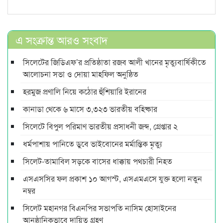
এ সংক্রান্ত আরও সংবাদ
সিলেটের জিডিএফ’র প্রতিষ্ঠাতা রজব আলী খানের মৃত্যুবার্ষিকীতে
আলোচনা সভা ও দোয়া মাহফিল অনুষ্ঠিত
হরমুজ প্রণালি নিয়ে কঠোর হুঁশিয়ারি ইরানের
কানাডা থেকে ৬ মাসে ৩,৩২৩ ভারতীয় বহিষ্কার
সিলেটে বিপুল পরিমাণ ভারতীয় প্রসাধনী জব্দ, গ্রেপ্তার ২
ধর্মপাশায় পানিতে ডুবে ভাইবোনের মর্মান্তিক মৃত্যু
সিলেট-তামাবিল সড়কে বাসের ধাক্কায় পথচারী নিহত
এসএসসির ফল প্রকাশ ১০ আগস্ট, এসএমএসে যুক্ত হলো নতুন
নম্বর
সিলেট মহানগর বিএনপির সভাপতি নাসিম হোসাইনের
আনুষ্ঠানিকভাবে দায়িত্ব গ্রহণ