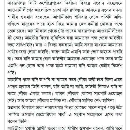
নারায়ণগঞ্জ সিটি কর্পোরেশনের নির্বাচন বিষয়ে সংবাদ সম্মেলনে
আওয়ামীলীগের আলোচিত নেতা নারায়ণগঞ্জ-৪ আসনের সংসদ সদস্য
শামীম ওসমান বলেছেন, আগামীকাল শনিবার থেকে প্রতিটি অলি-
গলিতে মানুষের পায়ে হাত দিয়ে আমার নেতাকর্মীরা নৌকার পক্ষে
ভোট চাবে। আগামীকাল থেকে টের পাবেন নারায়ণগঞ্জ আওয়ামীলীগের
কী তেজ। আইভীর বিজয় সুনিশ্চিত করা আমাদের পক্ষ থেকে আইভীর
জন্য সারপ্রাইজ। আর এ বিজয় কনফার্ম। আমি সবার মাধ্যমে আমাদের
প্রার্থীর জন্য দোয়া চাইছি। কারণ আমি এমপি তাই ভোট চাইতে পারছি
না। তবে যদি আমার বোন আইভীর আমাকে প্রয়োজন পড়ে তবে আমি
এমপি পদ ছেড়ে তার পক্ষে মাঠে নামবো যদি আমার নেত্রীর নির্দেশ
পাই।
আইভীর পক্ষে যদি আপনি না নামেন তবে নৌকা জয়ী হবে কিনা এমন
প্রশ্নের জবাবে তিনি বলেন, যদি আমি না নামি, আইভী নিজেও যদি না
নামে নৌকা একাই চলবে। কারন নৌকার কোনো সাপোর্ট প্রয়োজন
নেই। আর আমরা নৌকার মালিক না। নৌকার মালিক শেখ হাসিনা।
শুক্রবার বিকালে ঢাকা-নারায়ণগঞ্জ লিংক রোডের পাশে নতুন গড়ে উঠা
‘নাসিম ওসমান মেমোরিয়াল পার্ক’ এ সংবাদ সম্মেলনে এসব কথা
বলেন তিনি।
আইভীকে ‘যোগ্য প্রার্থী’ মন্তব্য করে শামীম ওসমান বলেন, আমি মনে