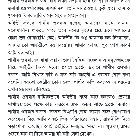
শামীম ওসমান বলেন, ধান এখন খড়কুটা হয়ে গেছে। বিএনপি এখন
জনবিচ্ছিন্ন গণবিচ্ছিন্ন একটি দল। তিনি মনির হত্যা, ত্বকী হত্যা ও সাত
খুনেরও বিচার দাবি করেন সংবাদ সম্মেলনে।
আইভী প্রসঙ্গে শামীম ওসমান বলেন, আমাদের মাঝে সামান্য
মনোমালিন্য থাকতে পারে তবে দলের বৃহত্তর প্রয়োজনে আমাদের
কোন ভুল বোঝাবুঝি নেই। আইভীই কি শুধু আমাকে কষ্ট দিয়েছেন,
আমিও তো আইভীকে কষ্ট দিয়েছি। আমার দোষটা খুব বেশি কারণ
আমি বড় ভাই।
শামীম ওসমানের বাবা প্রয়াত ভাষা সৈনিক একেএম সামসুজ্জোহাকে
নিয়ে আইভীর বিরূপ মন্তব্য প্রসঙ্গে প্রশ্নের জবাবে শামীম ওসমান
বলেন, আমি বিশ্বাস করি ও মনে করি আইভী এ ধরনের কোন কথা
বলেনি। হয়তো কেন্দ্রীয় কোন নেতা প্রার্থীর ক্ষতি করতেই এ ধরনের
কথার প্রচারণা চালিয়েছে।
শামীম ওসমান বাহ্যিকভাবে আইভীর পক্ষে কাজ করলেও ভেতরে
সাখাওয়াতের পক্ষে কাজ করবেন এমন গুজব আছে প্রশ্নের জবাবে
শামীম ওসমান বলেন, অনেক বিএনপি নেতা আমার সঙ্গে যোগাযোগ
করেছেন। কিন্তু আমি রাজনৈতিক পরিবারের সন্তান, রাজনীতি নিয়ে
পড়াশোনা করেছি। আমি হাইব্রিড দলচ্যুত নেতা না। সুতরাং এসব
গুজবে কান না দিয়ে আমরা কী করি সেটা দেখেন।