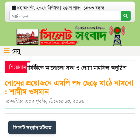
৯ই আগস্ট, ২০২৬ খ্রিস্টাব্দ
|
২৫শে শ্রাবণ, ১৪৩৩ বঙ্গাব্দ
মেনু
নের মৃত্যুবার্ষিকীতে আলোচনা সভা ও দোয়া মাহফিল অনুষ্ঠিত
শিরোনাম
হর
াজারে স্বর্ণের দামে বড় লাফ
যেসব অ্যাপ থাকলে হ্যাকড হতে পার
বোনের প্রয়োজনে এমপি পদ ছেড়ে মাঠে নামবো
: শামীম ওসমান
প্রকাশিত: ২:০২ পূর্বাহ্ণ, ডিসেম্বর ১০, ২০১৬
সিলেট সংবাদ ডটকম