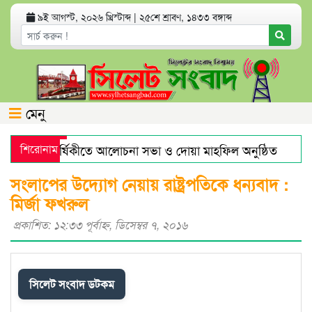
৯ই আগস্ট, ২০২৬ খ্রিস্টাব্দ
|
২৫শে শ্রাবণ, ১৪৩৩ বঙ্গাব্দ
মেনু
নের মৃত্যুবার্ষিকীতে আলোচনা সভা ও দোয়া মাহফিল অনুষ্ঠিত
শিরোনাম
হর
াজারে স্বর্ণের দামে বড় লাফ
যেসব অ্যাপ থাকলে হ্যাকড হতে পার
সংলাপের উদ্যোগ নেয়ায় রাষ্ট্রপতিকে ধন্যবাদ :
মির্জা ফখরুল
প্রকাশিত: ১২:৩৩ পূর্বাহ্ণ, ডিসেম্বর ৭, ২০১৬
সিলেট সংবাদ ডটকম