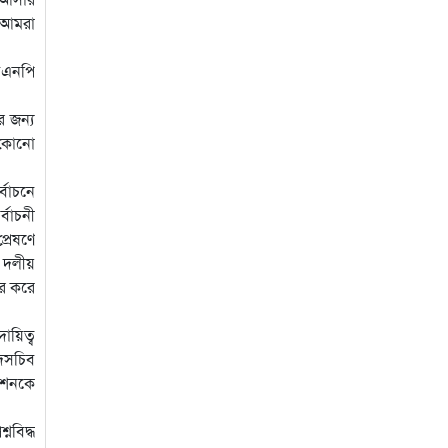
। আমরা
বিএনপি
র জন্য
 কোনো
্বাচনে
্বাচনী
্রেষণে
ক দলীয়
ার করে
ায়িত্ব
ষদসচিব
মিশনকে
নবিদ্ধ