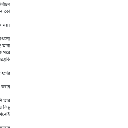
র্বাচন
গঠন তো
মত নয়।
াবগুলো
ে তারা
কে সরে
স্তুতি
্রহণের
ণ করার
নি তার
র কিছু
 কখনোই
ে আসার