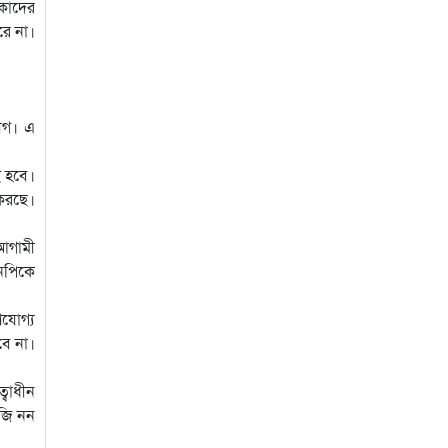
 কাদের
রে না।
লীগ। এ
ই হবে।
 করছে।
(আগামী
এনপিকে
ণযোগ্য
বে না।
বাধীন
াজি নন