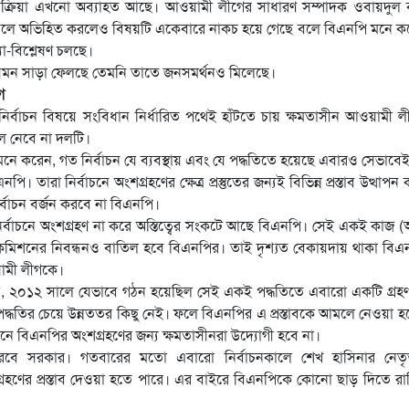
প্রতিক্রিয়া এখনো অব্যাহত আছে। আওয়ামী লীগের সাধারণ সম্পাদক ওবায়দুল
শূন্য’ বলে অভিহিত করলেও বিষয়টি একেবারে নাকচ হয়ে গেছে বলে বিএনপি মনে ক
যা-বিশ্লেষণ চলছে।
াব যেমন সাড়া ফেলছে তেমনি তাতে জনসমর্থনও মিলেছে।
গ
ির্বাচন বিষয়ে সংবিধান নির্ধারিত পথেই হাঁটতে চায় ক্ষমতাসীন আওয়ামী 
মলে নেবে না দলটি।
া মনে করেন, গত নির্বাচন যে ব্যবস্থায় এবং যে পদ্ধতিতে হয়েছে এবারও সেভাবে
ারা নির্বাচনে অংশগ্রহণের ক্ষেত্র প্রস্তুতের জন্যই বিভিন্ন প্রস্তাব উত্থাপন
র্বাচন বর্জন করবে না বিএনপি।
র্বাচনে অংশগ্রহণ না করে অস্তিত্বের সংকটে আছে বিএনপি। সেই একই কাজ 
ন কমিশনের নিবন্ধনও বাতিল হবে বিএনপির। তাই দৃশ্যত বেকায়দায় থাকা বি
ামী লীগকে।
ানায়, ২০১২ সালে যেভাবে গঠন হয়েছিল সেই একই পদ্ধতিতে এবারো একটি গ্রহ
ত পদ্ধতির চেয়ে উন্নততর কিছু নেই। ফলে বিএনপির এ প্রস্তাবকে আমলে নেওয়া হ
ে বিএনপির অংশগ্রহণের জন্য ক্ষমতাসীনরা উদ্যোগী হবে না।
ত করবে সরকার। গতবারের মতো এবারো নির্বাচনকালে শেখ হাসিনার নেতৃত্
শগ্রহণের প্রস্তাব দেওয়া হতে পারে। এর বাইরে বিএনপিকে কোনো ছাড় দিতে র