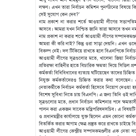
লক্ষণ। এখন তারা নির্বাচন কমিশন পুনর্গঠনের বিষয়ে
সেই সুযোগ কেন দেব?’
নাম প্রকাশ না করার শর্তে আওয়ামী লীগের সভাপতিম
আসবে। আমরা যখন নিশ্চিত জানি তারা আসবে তখন ন
নাম প্রকাশ না করার শর্তে আওয়ামী লীগের সম্পাদকমণ
আমরা কী করি নাই? কিন্তু ওরা সাড়া দেয়নি। এখন 
বিকল্প নেই। দল টিকিয়ে রাখতে হলে বিএনপিকে নির্ব
আওয়ামী লীগের সূত্রগুলোর মতে, খালেদা জিয়া নির্বাচন
প্রতিরক্ষা বাহিনীর হাতে বিচারিক ক্ষমতা দিয়ে সিভিল 
কর্মকর্তা বিধিবিধানের ব্যত্যয় ঘটিয়েছেন তাদের চিহ্নি
নিযুক্ত কর্মকর্তাদেরও চিহ্নিত করার কথা বলেছেন
নেতাকর্মীকে নির্বাচন কর্মকর্তা হিসেবে নিয়োগ দেওয়া 
বিশেষ সুবিধা নিতে চায় বিএনপি। এ জন্য তিনি ওই দা
সূত্রগুলোর মতে, প্রধান নির্বাচন কমিশনার পদে ক্ষম
পালন করা একজন সাবেক মন্ত্রিপরিষদসচিব। এ বিষয়টি বু
ও প্রধানমন্ত্রীর কার্যালয়ে যুক্ত ছিলেন এমন কোনো কর
বিতর্কিত করার আগাম ক্ষেত্র প্রস্তুত করে রাখতে চাইছে 
আওয়ামী লীগের কেন্দ্রীয় সম্পাদকমণ্ডলীর এক নেতা বলে