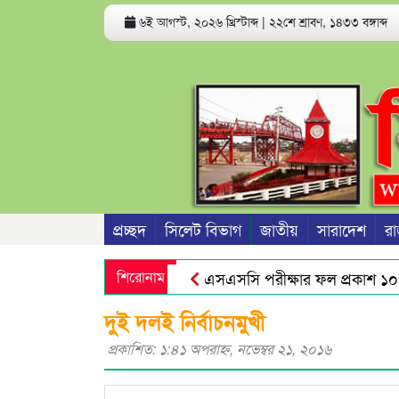
৬ই আগস্ট, ২০২৬ খ্রিস্টাব্দ
|
২২শে শ্রাবণ, ১৪৩৩ বঙ্গাব্দ
প্রচ্ছদ
সিলেট বিভাগ
জাতীয়
সারাদেশ
রা
শিরোনাম
এসএসসি পরীক্ষার ফল প্রকাশ ১০ আগস
ওসমানীনগরে রাতের আঁধারে রাস্তার উপর 
দুই দলই নির্বাচনমুখী
প্রকাশিত: ১:৪১ অপরাহ্ণ, নভেম্বর ২১, ২০১৬