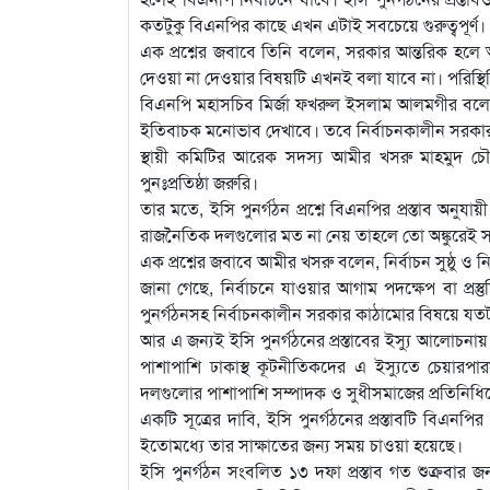
কতটুকু বিএনপির কাছে এখন এটাই সবচেয়ে গুরুত্বপূর্ণ।
এক প্রশ্নের জবাবে তিনি বলেন, সরকার আন্তরিক হল
দেওয়া না দেওয়ার বিষয়টি এখনই বলা যাবে না। পরিস্থি
বিএনপি মহাসচিব মির্জা ফখরুল ইসলাম আলমগীর বলেন
ইতিবাচক মনোভাব দেখাবে। তবে নির্বাচনকালীন সরকার
স্থায়ী কমিটির আরেক সদস্য আমীর খসরু মাহমুদ চ
পুনঃপ্রতিষ্ঠা জরুরি।
তার মতে, ইসি পুনর্গঠন প্রশ্নে বিএনপির প্রস্তাব 
রাজনৈতিক দলগুলোর মত না নেয় তাহলে তো অঙ্কুরেই সব
এক প্রশ্নের জবাবে আমীর খসরু বলেন, নির্বাচন সুষ্ঠু 
জানা গেছে, নির্বাচনে যাওয়ার আগাম পদক্ষেপ বা প্রস
পুনর্গঠনসহ নির্বাচনকালীন সরকার কাঠামোর বিষয়ে যতট
আর এ জন্যই ইসি পুনর্গঠনের প্রস্তাবের ইস্যু আলোচ
পাশাপাশি ঢাকাস্থ কূটনীতিকদের এ ইস্যুতে চেয়ার
দলগুলোর পাশাপাশি সম্পাদক ও সুধীসমাজের প্রতিনিধি
একটি সূত্রের দাবি, ইসি পুনর্গঠনের প্রস্তাবটি বিএনপ
ইতোমধ্যে তার সাক্ষাতের জন্য সময় চাওয়া হয়েছে।
ইসি পুনর্গঠন সংবলিত ১৩ দফা প্রস্তাব গত শুক্রবা