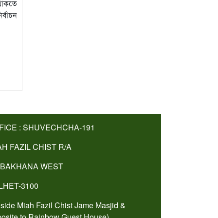
থাকতে
র্বাচন
FICE : SHUVECHCHA-191
AH FAZIL CHIST R/A
BAKHANA WEST
LHET-3100
side Miah Fazil Chist Jame Masjid &
osite to Rainbow Guest House).