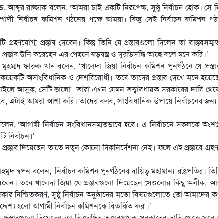
 আব্দুর রাজ্জাক বলেন, ‘আমরা চাই একটি নিরপেক্ষ, সুষ্ঠু নির্বাচন হোক। সে নি
শালী নির্বাচন কমিশন গঠনের পক্ষে আমরা। কিন্তু সেই নির্বাচন কমিশন 
হণযোগ্য প্রস্তাব দেবেন। কিন্তু তিনি যে প্রস্তাবগুলো দিলেন তা বাস্তবসম্
 প্রস্তাব উনি করেছেন এর পেছনে ষড়যন্ত্র ও দুরভিসন্ধি আছে বলে মনে করি।’
ুহম্মদ ফারুক খান বলেন, ‘খালেদা জিয়া নির্বাচন কমিশন পুনর্গঠনে যে প্রস্ত
কয়েকটি অসাংবিধানিক ও দেশবিরোধী। তবে তাদের প্রস্তাব দেখে মনে হয়েছ
চাইলে আসুক, সেটি ভালো। তারা এখন যেমন তত্ত্বাবধায়ক সরকারের দাবি থে
 এটাই আমরা আশা করি। তাদের বলব, সাংবিধানিক উপায়ে নির্বাচনের জন্য প্র
বলেন, ‘আগামী নির্বাচন সংবিধানসম্মতভাবে হবে। এ নির্বাচনে সকলকে অংশগ
ি নির্বাচন।’
 প্রস্তাব দিয়েছেন তাতে নতুন কোনো দিকনির্দেশনা নেই। ফলে এই প্রস্তাবে গ্রহ
্বপন বলেন, ‘নির্বাচন কমিশন পুনর্গঠনের দায়িত্ব মহামান্য রাষ্ট্রপতির। তি
েন। তবে খালেদা জিয়া যে প্রস্তাবগুলো দিয়েছেন সেগুলোর কিছু অলীক, আ
ার নিশ্চিতকরণ, সুষ্ঠু নির্বাচন অনুষ্ঠানের মতো বিষয়গুলোতে তো আমাদের
 উদ্দেশ্য হলো আগামী নির্বাচন কমিশনকে বিতর্কিত করা।’
প্রস্তাবগুলো দিয়েছেন তা বিএনপির তত্ত্বাবধায়ক সরকারের দাবি থেকে সর