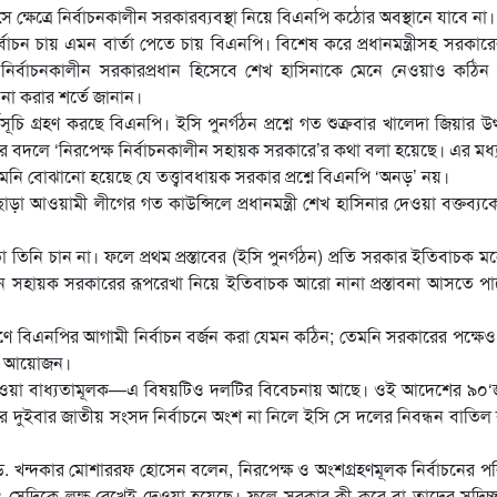
ত্রে নির্বাচনকালীন সরকারব্যবস্থা নিয়ে বিএনপি কঠোর অবস্থানে যাবে না।
ির্বাচন চায় এমন বার্তা পেতে চায় বিএনপি। বিশেষ করে প্রধানমন্ত্রীসহ সরকারের
েলে নির্বাচনকালীন সরকারপ্রধান হিসেবে শেখ হাসিনাকে মেনে নেওয়াও কঠ
া করার শর্তে জানান।
চি গ্রহণ করছে বিএনপি। ইসি পুনর্গঠন প্রশ্নে গত শুক্রবার খালেদা জিয়ার উত
। তার বদলে ‘নিরপেক্ষ নির্বাচনকালীন সহায়ক সরকারে’র কথা বলা হয়েছে। এর মধ্
মনি বোঝানো হয়েছে যে তত্ত্বাবধায়ক সরকার প্রশ্নে বিএনপি ‘অনড়’ নয়।
াড়া আওয়ামী লীগের গত কাউন্সিলে প্রধানমন্ত্রী শেখ হাসিনার দেওয়া বক্তব্যক
া তিনি চান না। ফলে প্রথম প্রস্তাবের (ইসি পুনর্গঠন) প্রতি সরকার ইতিবাচক 
াচনকালীন সহায়ক সরকারের রূপরেখা নিয়ে ইতিবাচক আরো নানা প্রস্তাবনা আসতে প
 বিএনপির আগামী নির্বাচন বর্জন করা যেমন কঠিন; তেমনি সরকারের পক্ষে
ের আয়োজন।
ে যাওয়া বাধ্যতামূলক—এ বিষয়টিও দলটির বিবেচনায় আছে। ওই আদেশের ৯০‘
 দুইবার জাতীয় সংসদ নির্বাচনে অংশ না নিলে ইসি সে দলের নিবন্ধন বাতি
. খন্দকার মোশাররফ হোসেন বলেন, নিরপেক্ষ ও অংশগ্রহণমূলক নির্বাচনের পরি
তাবও সেদিকে লক্ষ রেখেই দেওয়া হয়েছে। ফলে সরকার কী করে বা তাদের সদিচ্