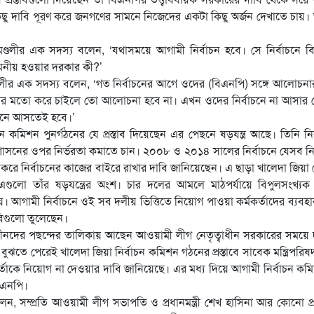
 কিছু দাবি পূরণ করে জনগণের সামনে নিজেদের একটা কিছু অর্জন দেখাতে চায়
ণ্ডলীর এক সদস্য বলেন, ‘যথাসময়ে আগামী নির্বাচন হবে। সে নির্বাচনে 
মনীয় হওয়ার দরকার কী?’
্ডলীর এক সদস্য বলেন, ‘গত নির্বাচনের আগে ওদের (বিএনপি) সঙ্গে আলোচনা
ওদের মতো করে চাইলে তো আলোচনা হবে না। এখন ওদের নির্বাচনে না আসার
াচনে আসতেই হবে।’
 কমিশন পুনর্গঠনের যে প্রস্তাব দিয়েছেন এর পেছনে ষড়যন্ত্র আছে। তিনি নির
প্রশাসনের ওপর নির্ভরতা কমাতে চান। ২০০৮ ও ২০১৪ সালের নির্বাচনে যেসব নির
ত করে নির্বাচনের কাজের বাইরে রাখার দাবি জানিয়েছেন। এ ছাড়া খালেদা জিয়া প
। এগুলো তাঁর ষড়যন্ত্রের অংশ। চার দলের আমলে মাঠপর্যায়ে বিপুলসংখ্য
হয়। আগামী নির্বাচনে ওই সব দলীয় ভিত্তিতে নিয়োগ পাওয়া কর্মকর্তাদের ব্যবহ
বিগুলো তুলেছেন।
তাসীনদের পছন্দের তালিকায় আছেন আওয়ামী লীগ নেতৃত্বাধীন সরকারের সময়ে দ
ঝতে পেরেই খালেদা জিয়া নির্বাচন কমিশন গঠনের প্রস্তাবে সাবেক মন্ত্রিপরি
্মকর্তাকে নিয়োগ না দেওয়ার দাবি জানিয়েছে। এর মধ্য দিয়ে আগামী নির্বাচন ক
বিএনপি।
ন, সম্প্রতি আওয়ামী লীগ সভাপতি ও প্রধানমন্ত্রী শেখ হাসিনা আর কোনো প্রশ্