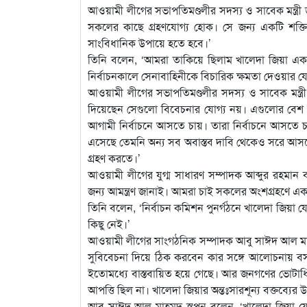
আওয়ামী লীগের সভাপতিমণ্ডলীর সদস্য ও সাবেক মন্ত্রী ড.
সকলের কাছে গ্রহণযোগ্য হোক। সে জন্য একটি শক্তি
সাংবিধানিক উপায়ে হতে হবে।’
তিনি বলেন, ‘আমরা তাকিয়ে ছিলাম খালেদা জিয়া একটি গ্র
নির্বাচনকালে সেনাবাহিনীকে বিচারিক ক্ষমতা দেওয়ার যে
আওয়ামী লীগের সভাপতিমণ্ডলীর সদস্য ও সাবেক মন্ত্রী ম
দিয়েছেন সেগুলো বিবেচনার যোগ্য নয়। এগুলোর বেশ 
আগামী নির্বাচনে আসতে চায়। তারা নির্বাচনে আসতে 
এসেছে তেমনি অন্য সব অবাস্তব দাবি থেকেও সরে আসবে,
গ্রহণ করতে।’
আওয়ামী লীগের যুগ্ম সাধারণ সম্পাদক আব্দুর রহমান 
জন্য আমন্ত্রণ জানাই। আমরা চাই সকলের অংশগ্রহণে একট
তিনি বলেন, ‘নির্বাচন কমিশন পুনর্গঠনে খালেদা জিয়া যে
কিছু নেই।’
আওয়ামী লীগের সাংগঠনিক সম্পাদক আবু সাঈদ আল মাহমুদ স
সুবিবেচনা দিয়ে ঠিক করবেন কার সঙ্গে আলোচনায় বসব
ইতোমধ্যে বাস্তবায়িত হয়ে গেছে। আর জনগণের ভোটাধিক
আপত্তি ছিল না। খালেদা জিয়ার অন্তঃসারশূন্য বক্তব্যের
আবু সাঈদ আল মাহমুদ স্বপন বলেন, ‘খালেদা জিয়া যে 