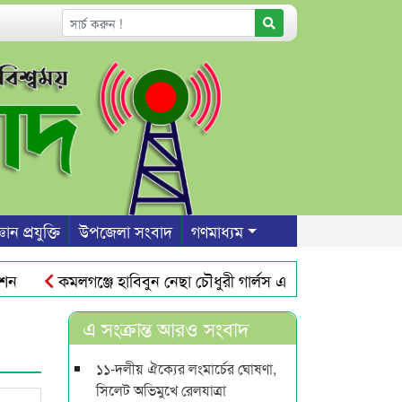
ঞান প্রযুক্তি
উপজেলা সংবাদ
গণমাধ্যম
কমলগঞ্জে হাবিবুন নেছা চৌধুরী গার্লস একাডেমি পরিদর্শন
কম
থাপনে কমিটি
সিলেটে কিশোর রিফাত হত্যাকারীদের বিচার দাবিতে
এ সংক্রান্ত আরও সংবাদ
১১-দলীয় ঐক্যের লংমার্চের ঘোষণা,
সিলেট অভিমুখে রেলযাত্রা