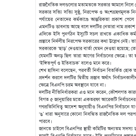
রাজনৈতিক দলগুলোর মতামতকে সরকার আমলে নিলে সে ক্ষে
সরকার সত্যি সত্যি সুষ্ঠু, নিরপেক্ষ ও অংশগ্রহণমূলক ন
পর্যায়ের নেতাদের কর্মকাণ্ডে আন্তরিকতা প্রকাশ প
এমনটিও ভাবনায় আছে বলে দলটির নেতারা নাম প্রকাশ ন
এদিকে ইসি পুনর্গঠন ইস্যুটি সচল রাখতে একাধিক কর্মসূ
প্রস্তাবে নির্দলীয় নিরপেক্ষ সরকারের কথা উল্লেখ নেই
সরকারকে ‘ছাড়’ দেওয়ার বার্তা যেমন দেওয়া হয়েছে; তে
যেমনটি অনড় ছিল তারা আগের নির্বাচনের ক্ষেত্রে। তা ছ
‘ইঙ্গিতপূর্ণ ও ইতিবাচক’ বলেও মনে করে।
শেখ হাসিনা বলেছেন, পরবর্তী নির্বাচন বিতর্কিত হোক ত
প্রদর্শন করলে দলটির দ্বিতীয় প্রস্তাব অর্থাৎ নির্ব
ক্ষেত্রে বিএনপি চরম অবস্থানে যাবে না।
দলটির নীতিনির্ধারকরা এও মনে করেন, কৌশলগত কারণে
বিগত ৫ জানুয়ারির মতো একতরফা আরেকটি নির্বাচন
গণপ্রতিনিধিত্ব আদেশ অনুযায়ীও বিএনপির নির্বাচন
‘ঙ’ ধারা অনুসারে কোনো নিবন্ধিত রাজনৈতিক দল পরপর
পারবে।
জানতে চাইলে বিএনপির স্থায়ী কমিটির অন্যতম সদস্য ড
হলেই বিএনপি নির্বাচনে যাবে। ইসি পুনর্গঠনের প্রস্