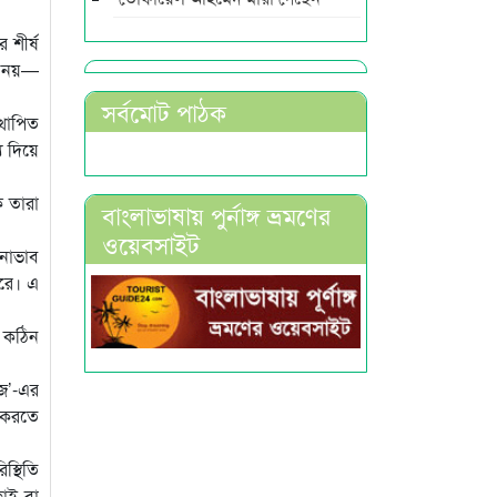
 শীর্ষ
িন নয়—
সর্বমোট পাঠক
্থাপিত
য দিয়ে
ে তারা
বাংলাভাষায় পুর্নাঙ্গ ভ্রমণের
ওয়েবসাইট
মনোভাব
ারে। এ
ও কঠিন
জ’-এর
ল করতে
স্থিতি
ছাই বা