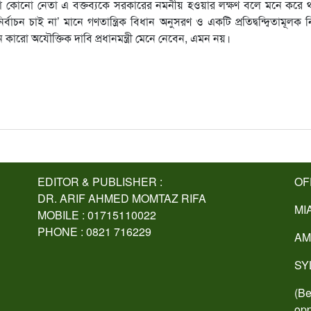
োনো কোনো নেতা এ বক্তব্যকে সরকারের নমনীয় হওয়ার লক্ষণ বলে মনে করে 
নির্বাচন চাই না’ মানে গণতান্ত্রিক বিধান অনুসরণ ও একটি প্রতিদ্বন্দ্বিতামূলক নি
ারো অযৌক্তিক দাবি প্রধানমন্ত্রী মেনে নেবেন, এমন নয়।
EDITOR & PUBLISHER :
OF
DR. ARIF AHMED MOMTAZ RIFA
MI
MOBILE : 01715110022
PHONE : 0821 716229
AM
SY
(Be
opp