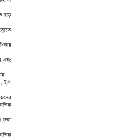
তে ছাড়
্যুতে
ধিকার
েয় এবং
নেই।
ো, ইসি
য়োজনের
নৈতিক
এ জন্য
জনৈতিক