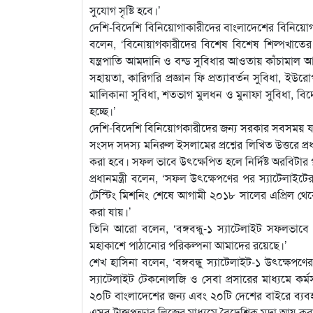
সুযোগ সৃষ্টি হবে।’
দেশি-বিদেশি বিনিয়োগাকারীদের বাংলাদেশের বিনিয়োগ আক
বলেন, ‘বিনোয়াগকারীদের বিশেষ বিশেষ শিল্পখাতের জন
যন্ত্রপাতি আমদানি ও বন্ড সুবিধার আওতায় কাঁচামাল আমদা
সহায়তা, কারিগরি প্রজ্ঞান ফি প্রত্যাবর্তন সুবিধা, ইউ
মালিকানা সুবিধা, শতভাগ মুলধন ও মুনাফা সুবিধা, বিদ
হচ্ছে।’
দেশি-বিদেশি বিনিয়োগকারীদের জন্য সরকার সবসময় যথা
সংসদ সদস্য মনিরুল ইসলামের প্রশ্নের লিখিত উত্তরে প্রধ
করা হবে। সফল ভাবে উৎক্ষেপিত হলে নির্দিষ্ট অরবিটার প্
প্রধানমন্ত্রী বলেন, ‘সফল উৎক্ষেপণের পর স্যাটেলাই
টেস্টিং মিশনিং শেষে আগামী ২০১৮ সালের এপ্রিল থেকে বঙ
করা যায়।’
তিনি আরো বলেন, ‘বঙ্গবন্ধু-১ স্যাটেলাইট সফলভাবে উৎ
মহাকাশে পাঠানোর পরিকল্পনা আমাদের রয়েছে।’
শেখ হাসিনা বলেন, ‘বঙ্গবন্ধু স্যাটেলাইট-১ উৎক্ষেপণ
স্যাটেলাইট টেকনোলজি ও সেবা প্রসারের মাধ্যমে কর্মসংস্
২০টি বাংলাদেশের জন্য এবং ২০টি দেশের বাইরে ব্যবহ
এসব ট্রান্সপন্ডার লিজের মাধ্যমে বৈদেশিক মূদ্রা আয় ক