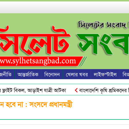
জনীতি
আন্তর্জাতিক
বিনোদন
খেলার খবর
লাইফস্টাইল
বিজ্
্লাইট বিকল, আড়াইশ যাত্রী আটকা
বাংলাদেশি কৃষি শ্রমিকদের ভিস
সঙ্কট ও দ্রব্যমূল্যের ঊর্ধ্বগতি রোধে সিলেটে ১১ দলীয় ঐক্যের স্মারকলিপ
হবে না : সংসদে প্রধানমন্ত্রী