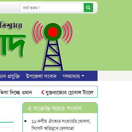
ঞান প্রযুক্তি
উপজেলা সংবাদ
গণমাধ্যম
া দিচ্ছে ওমান
যুক্তরাজ্যের গ্লোবাল ট্যালেন্ট ভিসা : তিন বছরে স
ি
সিলেট নগরীতে যানজট নিরসনে সিটি বাস চালুর দাবি
প্র
এ সংক্রান্ত আরও সংবাদ
১১-দলীয় ঐক্যের লংমার্চের ঘোষণা,
সিলেট অভিমুখে রেলযাত্রা