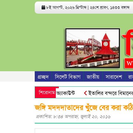
৮ই আগস্ট, ২০২৬ খ্রিস্টাব্দ
|
২৪শে শ্রাবণ, ১৪৩৩ বঙ্গাব্দ
প্রচ্ছদ
সিলেট বিভাগ
জাতীয়
সারাদেশ
রা
হতে পারে ফোন ও ব্যাংক অ্যাকাউন্ট
শিরোনাম
ইতালির বন্দরে বিমানের ফ
ারীদের জনগণ আর ভয় পায়না : এড. জুবায়ের
তেল, গ্যাস, বিদ্যুৎ 
জঙ্গি মদদদাতাদের খুঁজে বের করা কঠিন 
প্রকাশিত: ৮:৩৪ অপরাহ্ণ, জুলাই ২০, ২০১৬