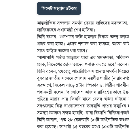
সিলেট সংবাদ ডটকম
আন্তর্জাতিক সম্প্রদায় সমর্থন দেয়ায় জঙ্গিদের মদদদাতা
জানিয়েছেন প্রধানমন্ত্রী শেখ হাসিনা।
তিনি বলেন, ‘গুলশানে জঙ্গি হামলার বিষয়ে তদন্ত চল
প্রচার করা হচ্ছে। এদের শনাক্ত করা হয়েছে, আরো কা
সাথে জড়িত তাদের ধরা যাবে।’
‘পাশাপাশি পর্দার আড়ালে যারা এর মদদদাতা, পরিকল্
হোক, বিদেশের হোক তাদের শনাক্ত করতে হবে,’ বলেন প্রধ
তিনি বলেন, ‘যেহেতু আন্তর্জাতিক সম্প্রদায় সমর্থন দিয়ে
বুধবার জাতীয় সংসদে গোলাম দস্তগীর গাজীর (নারায়নগঞ্জ
এরআগে, বিকেল সাড়ে ৫টায় স্পিকার ড. শিরীন শারমীন 
প্রধানমন্ত্রী বলেন, ‘বাংলাদেশ আজ সারাবিশ্বের কাছে 
পুড়িয়ে মারার প্রায় তিনটি মাসে যেসব ঘটনা ঘটানো হ
সবগুলোই কিন্তু বাংলাদেশের ভাবমূর্তি প্রশ্নের সম্ম
সমস্যা উত্তরণে সক্ষম হয়েছি। যারা বিদেশি বিনিয়োগকারী 
তিনি জানান, ‘গত ২৮ ফেব্রুয়ারি ১০টি অর্থনৈতিক অঞ্চল
করা হয়েছে। আগামী ১৫ বছরের মধ্যে ১০০টি অর্থনৈতিক 