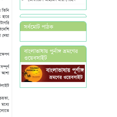
ে তিনি
ক হারে
াটাগরি
সর্বমোট পাঠক
বিদেশি
া দেয়া
বাংলাভাষায় পুর্নাঙ্গ ভ্রমণের
ক্ষেপণ
ওয়েবসাইট
্পূর্ণ
লে আশা
টেলাইট
্চয়তা,
 মধ্যে
গুলোতে