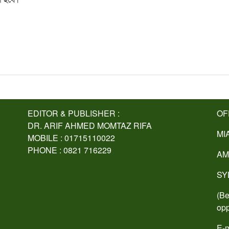
EDITOR & PUBLISHER :
OF
DR. ARIF AHMED MOMTAZ RIFA
MI
MOBILE : 01715110022
PHONE : 0821 716229
AM
SY
(Be
opp
E-m