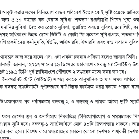
ৃষ্ট করার লক্ষ্যে বিনিয়োগ বান্ধব পরিবেশ ইতোমধ্যেই সৃষ্টি হয়েছে জানিয়
্য ৫-১০ বছরের কর রেয়াত সুবিধা, শতভাগ রপ্তানীমুখী শিল্পে শূন্য শুল্
নির সুবিধা, দ্বৈত কর রেয়াত সুবিধা, ত্বরান্বিত অবচয় সুবিধা, রয়্যালিটি, ক্য
রোপসহ অধিকাংশ উন্নত দেশে ডিউটি ও কোটা ফ্রি প্রবেশে সুবিধাপ্রাপ্ত, শতভাগ 
েশি প্রকর্মীদের কর্মানুমতি, ইউডি, আইআরসি, ইআরসি এবং বন্ড নবায়ন সুবিধ
সম্ভব কাজ করে যাচ্ছে এবং এটা একটা চলমান প্রক্রিয়া বলেও জানান তিনি।
ানমন্ত্রী জানান, ‘২০১৭ সালের ১৬ ডিসেম্বর মহাকাশে বঙ্গবন্ধু স্যাটেলাইট-১ উৎ
লট ১১৯.১ ডিগ্রি পূর্ব দ্রাঘিমাংশে পৌঁছাতে ২ সপ্তাহের মতো সময় লাগবে।’
টের ইন-অরবিট টেস্ট (আইওটি) সম্পন্ন করতে আনুমানিক ৩ মাস সময় লাগবে। সম
্গবন্ধু স্যাটেলাইট পূর্ণাঙ্গভাবে বাণিজ্যিক কার্যক্রম শুরম্ন করতে পারবে ব
ক্ষেপণের পর পর্যায়ক্রমে বঙ্গবন্ধু-২ ও বঙ্গবন্ধু-৩ নামক আরো দু’টি স্যা
ের ফলে দেশের স্থল ও জলসীমায় নিরবচ্ছিন্ন টেলিযোগাযোগ ও সমপ্রচারের নিশ
থান সৃষ্টি হবে। বঙ্গবন্ধু-১ স্যাটেলাইটে মোট ৪০টি ট্রান্সপন্ডার থাকবে। তার
ার করা হবে। বিশেষ করে মধ্যপ্রাচ্যের কোনো কোনো দেশসহ পাশ্ববর্তী দেশ
রা হবে।