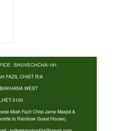
FICE : SHUVECHCHA-191
AH FAZIL CHIST R/A
BAKHANA WEST
LHET-3100
side Miah Fazil Chist Jame Masjid &
osite to Rainbow Guest House).
ail : sylhetsangbad24@gmail.com