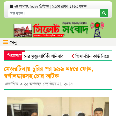
৭ই আগস্ট, ২০২৬ খ্রিস্টাব্দ
|
২৩শে শ্রাবণ, ১৪৩৩ বঙ্গাব্দ
মেনু
ব আলী খানের মৃত্যুবার্ষিকী শনিবার
শিরোনাম
ভিসা-গ্রিন কার্ড নিয়ে যুক্ত
ক্রোবিয়াল : গবেষণা
নতুন বাংলাদেশের পথচলা শুরু হবে জুলাই স্ম
মেজরটিলায় চুরির পর ৯৯৯ নম্বরে ফোন,
স্বর্ণালঙ্কারসহ চোর আটক
প্রকাশিত: ৯:২২ অপরাহ্ণ, সেপ্টেম্বর ২১, ২০১৮