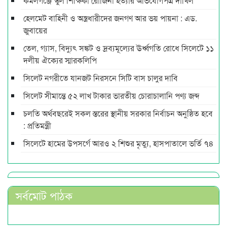
কমলগঞ্জে স্কুল শিক্ষিকা রোজিনা হত্যার অভিযোগপত্র দাখিল
হেলমেট বাহিনী ও অস্ত্রধারীদের জনগণ আর ভয় পায়না : এড.
জুবায়ের
তেল, গ্যাস, বিদ্যুৎ সঙ্কট ও দ্রব্যমূল্যের ঊর্ধ্বগতি রোধে সিলেটে ১১
দলীয় ঐক্যের স্মারকলিপি
সিলেট নগরীতে যানজট নিরসনে সিটি বাস চালুর দাবি
সিলেট সীমান্তে ৫২ লাখ টাকার ভারতীয় চোরাচালানি পণ্য জব্দ
চলতি অর্থবছরেই সকল স্তরের স্থানীয় সরকার নির্বাচন অনুষ্ঠিত হবে
: প্রতিমন্ত্রী
সিলেটে হামের উপসর্গে আরও ২ শিশুর মৃত্যু, হাসপাতালে ভর্তি ৭৪
সর্বমোট পাঠক