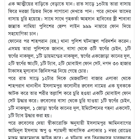
এক আত্মীয়ের বাড়িতে বেড়াতে যান। রাত সাড়ে ১০টায় তারা বাসায়
ফিরে দরজা ভিতর দিকে লাগানো দেখতে পান। পরে দেখেন তাদের
বাসায় চুরি হয়েছে। সাথে সাথে গৃহকর্তা আহসান হাবিবের স্ত্রী শাবাবা
জান্নাত লামিয়া পুলিশের হেল্প লাইন ৯৯৯ নাম্বারে ফোন দিয়ে
সহযোগিতা চান।
ফোনের পর শাহপরান (রহ.) থানা পুলিশ ঘটনাস্থল পরিদর্শন করেন।
এসময় তারা পুলিশকে জানান, বাসা থেকে ৩টি স্বর্ণের চেইন, ১টি
স্বর্ণের নাকফুল, ১টি ডায়মন্ডের নাকফুল, স্বর্ণের একজোড়া কানের দুল,
২টি স্বর্ণের আংটি, ১টি ট্যাব, ২টি মোবাইল ফোন সেট, নগদ ৩০ হাজার
টাকাসহ মূল্যবান জিনিসপত্র নিয়ে গেছে চোর।
পরে রাত সাড়ে ১২টার দিকে মেজরটিলা বাজার এলাকা থেকে
শাহপরাণ থানাধীন ইসলামপুর কলোনীর রুবেল নামের এক যুবককে
আটক করে তার শরীর তল্লাশি করে চুরি হওয়া একটি মোবাইল ফোন
সেট উদ্ধার করে। রুবেলের বাসা থেকে চুরি যাওয়া ১টি স্বর্ণের চেইন,
১টি নাকফুল, ১ জোড়া স্বর্ণের কানের দুল, ইমিটেশনের গহনা একসেট,
১টি ট্যাব উদ্ধার করা হয়।
পরে রুবেলের দেয়া স্বীকারোক্তি অনুযায়ী ইসলামপুর আমিনবাগের
আমিনুল ইসলাম অপু ও শ্যামলী আবাসিক এলাকার ১ নম্বর রোডের
মাছুম আহমেদকে আটক করে। এ ঘটনায় ধৃত তিনজনসহ চারজনকে