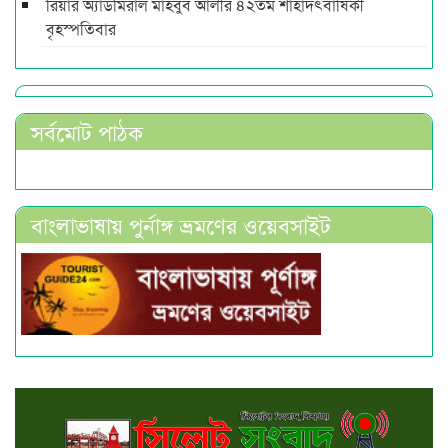
রিয়ার অ্যাডমিরাল মাহবুব আলীর ৪২তম শাহাদৎবার্ষিকী
বৃহস্পতিবার
সর্বমোট পাঠক
বাংলাভাষায় পুর্নাঙ্গ ভ্রমণের ওয়েবসাইট