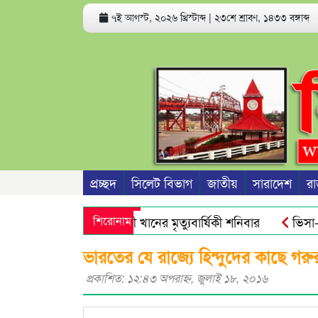
৭ই আগস্ট, ২০২৬ খ্রিস্টাব্দ
|
২৩শে শ্রাবণ, ১৪৩৩ বঙ্গাব্দ
প্রচ্ছদ
সিলেট বিভাগ
জাতীয়
সারাদেশ
রা
 সাবেক সভাপতি রজব আলী খানের মৃত্যুবার্ষিকী শনিবার
শিরোনাম
ভিসা-গ্রি
িরিক্ত অ্যান্টিমাইক্রোবিয়াল : গবেষণা
নতুন বাংলাদেশের পথচলা শু
ভারতের যে রাজ্যে হিন্দুদের কাছে গরু
প্রকাশিত: ১২:৪৩ অপরাহ্ণ, জুলাই ১৮, ২০১৬