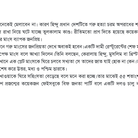
অনেকেই মেলাবেন না। কারণ হিন্দু প্রধান দেশটিতে গরু হত্যা চরম অপরাধের 
 রাখা নিয়ে ঘটে যাচ্ছে তুলকালাম কাণ্ড। রীতিমতো প্রাণ দিতে হয়েছে কয়
র মাংস ব্যাপক জনপ্রিয়।
ানে গরু মাংসের জনপ্রিয়তা দেখে অবাকই হবেন।একটি দামী রেস্টুরেন্টের শে
েক্ষ মাংস বলে আখ্যা দিলেন।তিনি বলছেন, কেরালায় হিন্দু, মুসলিম বা খ্রিস্
খানে এক প্লেট মাংসকে ঘিরে চলবে সখ্যতা সে তাদের জাত যাই হোক না কেন
শেষ করে উত্তর, মধ্য ও পশ্চিম ভারতে।
স খাওয়াকে ঘিরে সহিংসতা বেড়েছে বলে মনে করা হচ্ছে।তার মাঝেই ৫৫ শতাংশ 
রুণ প্রজন্মের কয়েকজন ফেইসবুকে বিফ জনতা পার্টি বলে একটি দলও চালু