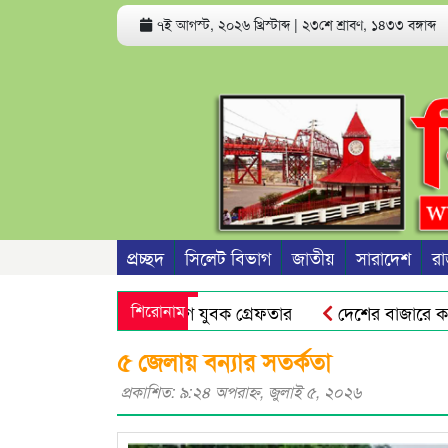
৭ই আগস্ট, ২০২৬ খ্রিস্টাব্দ
|
২৩শে শ্রাবণ, ১৪৩৩ বঙ্গাব্দ
প্রচ্ছদ
সিলেট বিভাগ
জাতীয়
সারাদেশ
রা
ণ ও ধর্ষণের অভিযোগে যুবক গ্রেফতার
শিরোনাম
দেশের বাজারে কমে গেল 
িক্ষোভ মিছিল
প্রভাষক পরিচয়ে খাতা মূল্যায়ন, আসলে কলেজের
৫ জেলায় বন্যার সতর্কতা
প্রকাশিত: ৯:২৪ অপরাহ্ণ, জুলাই ৫, ২০২৬