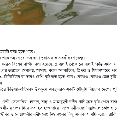
মেয়াদি বন্যা হতে পারে।
নি উন্নয়ন বোর্ডের বন্যা পূর্বাভাস ও সতর্কীকরণ কেন্দ্র।
স্বাক্ষরিত বিশেষ বার্তায় বলা হয়েছে, ৫ জুলাই থেকে ১২ জুলাই পর্যন্ত অথবা সন
লগ্ন ভারতের মেঘালয়, আসাম, বরাক অববাহিকা, ত্রিপুরা ও মিয়ানমারের পার্
 মিলিমিটার বা তারও বেশি বৃষ্টিপাত হতে পারে। কোথাও কোথাও মোট বৃষ্ট
রে।
তর উড়িষ্যা-পশ্চিমবঙ্গ উপকূলে অবস্থানরত একটি মৌসুমি নিম্নচাপ দেশের পূর্ব
, সেলোনিয়া, হালদা, সাঙ্গু ও মাতামুহুরী নদীর পানি দ্রুত বৃদ্ধি পেয়ে বান্
 বিপৎসীমার ওপর দিয়ে প্রবাহিত হতে পারে। এতে নদীসংলগ্ন নিম্নাঞ্চলে কোথাও
 লক্ষ্মীপুর ও নোয়াখালীর নদীসংলগ্ন নিম্নাঞ্চলের কিছু এলাকা সাময়িকভাবে প্লাব