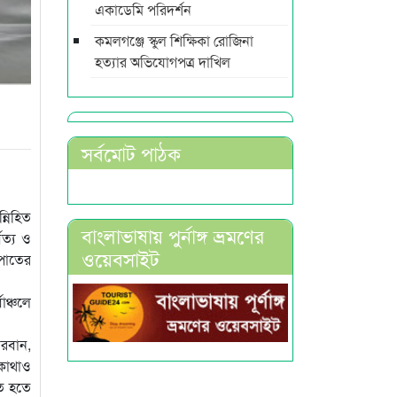
একাডেমি পরিদর্শন
কমলগঞ্জে স্কুল শিক্ষিকা রোজিনা
হত্যার অভিযোগপত্র দাখিল
সর্বমোট পাঠক
্নিহিত
বাংলাভাষায় পুর্নাঙ্গ ভ্রমণের
বত্য ও
ওয়েবসাইট
িপাতের
াঞ্চলে
দরবান,
 কোথাও
িত হতে