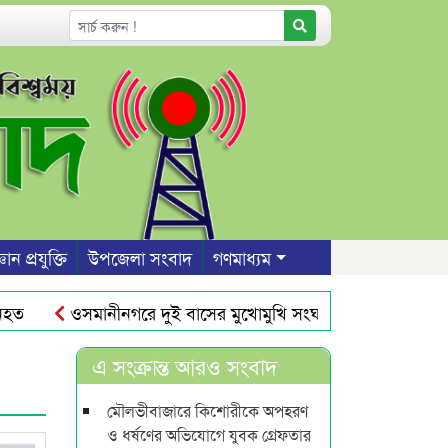
ঞান প্রযুক্তি
উপজেলা সংবাদ
গণমাধ্যম
ওসমানীনগরে দুই বাসের মুখোমুখি সংঘর্ষ : শিশুসহ নিহত ৯
় জিডি
কানাডায় বিশ্বনাথ এসোসিয়েশনের আহবায়ক আবুল ও স
এ সংক্রান্ত আরও সংবাদ
মৌলভীবাজারে কিশোরীকে অপহরণ
ও ধর্ষণের অভিযোগে যুবক গ্রেফতার