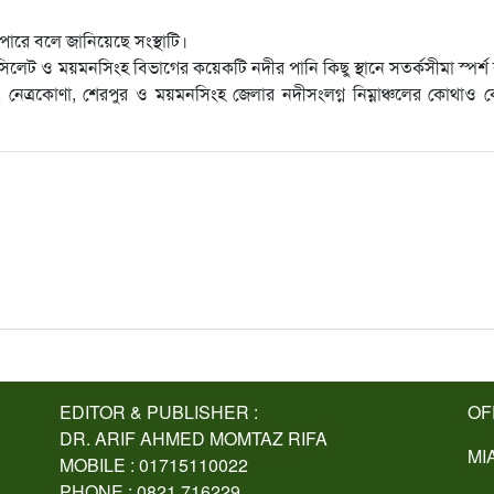
 পারে বলে জানিয়েছে সংস্থাটি।
 সিলেট ও ময়মনসিংহ বিভাগের কয়েকটি নদীর পানি কিছু স্থানে সতর্কসীমা স্পর্
, নেত্রকোণা, শেরপুর ও ময়মনসিংহ জেলার নদীসংলগ্ন নিম্নাঞ্চলের কোথাও
EDITOR & PUBLISHER :
OF
DR. ARIF AHMED MOMTAZ RIFA
MI
MOBILE : 01715110022
PHONE : 0821 716229