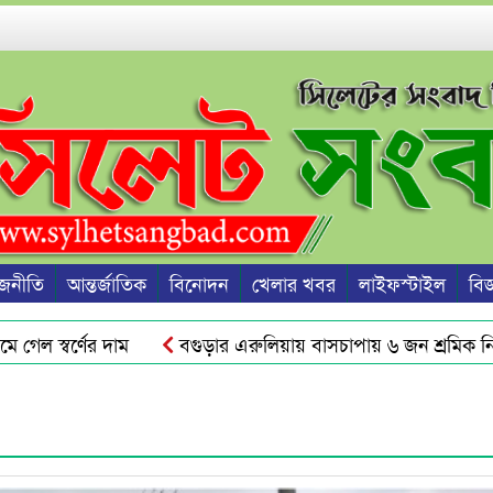
জনীতি
আন্তর্জাতিক
বিনোদন
খেলার খবর
লাইফস্টাইল
বিজ্
স্বর্ণের দাম
বগুড়ার এরুলিয়ায় বাসচাপায় ৬ জন শ্রমিক নিহত
 অফিস সহকারী!
গোয়াইনঘাটে ছয় দিন ধরে শ্রমিক নিখোঁজ, থানায