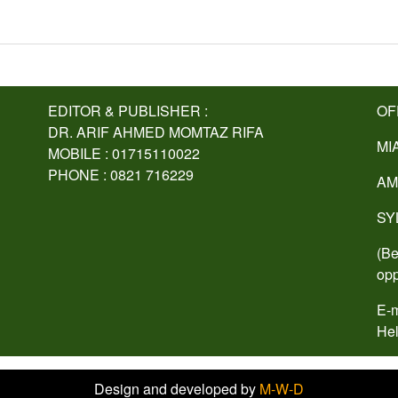
EDITOR & PUBLISHER :
OF
DR. ARIF AHMED MOMTAZ RIFA
MI
MOBILE : 01715110022
PHONE : 0821 716229
AM
SY
(Be
opp
E-m
Hel
Design and developed by
M-W-D