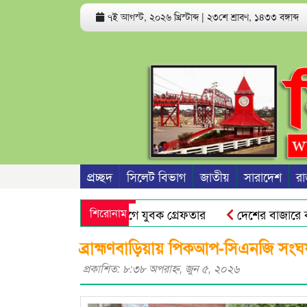
৭ই আগস্ট, ২০২৬ খ্রিস্টাব্দ
|
২৩শে শ্রাবণ, ১৪৩৩ বঙ্গাব্দ
প্রচ্ছদ
সিলেট বিভাগ
জাতীয়
সারাদেশ
রা
হরণ ও ধর্ষণের অভিযোগে যুবক গ্রেফতার
শিরোনাম
দেশের বাজারে কমে গে
বিক্ষোভ মিছিল
প্রভাষক পরিচয়ে খাতা মূল্যায়ন, আসলে কলেজ
ব্রাহ্মণবাড়িয়ায় পিকআপ-সিএনজি সংঘ
প্রকাশিত: ৮:৩৮ অপরাহ্ণ, জুন ৫, ২০২৬