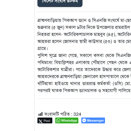
সিলেট সংবাদ ডটকম
ব্রাহ্মণবাড়িয়ায় পিকআপ ভ্যান ও সিএনজি সংঘর্ষে
শুক্রবার (৫ জুন) সকাল ৯টার দিকে উপজেলার রামরাইল
নিহতরা হলেন- অটোরিকশাচালক মাহবুব (৪৫), অটোরিক
আহতরা হলেন জোসনার স্বামী কাউসার (৫০) ও তার মেয়
গ্রামে।
পুলিশ সূত্রে জানা গেছে, সকালে কসবা থেকে সিএনজিচ
পথিমধ্যে বিয়াল্লিশহর এলাকায় পৌঁছালে পেছন থেকে
অটোরিকশার যাত্রীরা। পরে তাদেরকে উদ্ধার করে জ
আহতদেরকে ব্রাহ্মণবাড়িয়া জেনারেল হাসপাতালে থেকে উ
খাঁটিহাতা হাইওয়ে থানার ভারপ্রাপ্ত কর্মকর্তা (ওসি)
পরপরই ঘাতক পিকআপ ভ্যানচালক ও সহযোগী পালিয়ে
সংবাদটি পঠিত :
324
Post
WhatsApp
Messenger