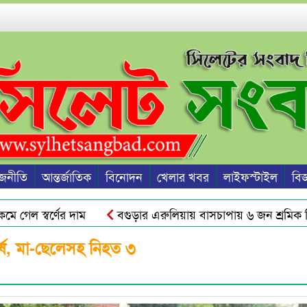
জনীতি
আন্তর্জাতিক
বিনোদন
খেলার খবর
লাইফস্টাইল
বিজ্
ল স্বর্ণের দাম
বগুড়ার এরুলিয়ায় বাসচাপায় ৬ জন শ্রমিক নিহ
ের অফিস সহকারী!
গোয়াইনঘাটে ছয় দিন ধরে শ্রমিক নিখোঁজ, থান
র্ষ, মা-ছেলেসহ নিহত ৩