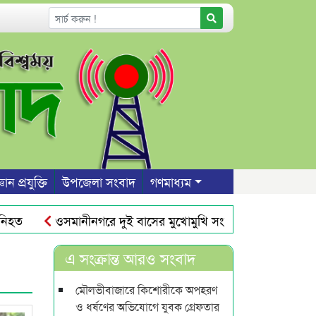
ঞান প্রযুক্তি
উপজেলা সংবাদ
গণমাধ্যম
ত
ওসমানীনগরে দুই বাসের মুখোমুখি সংঘর্ষ : শিশুসহ নিহত ৯
ায় জিডি
কানাডায় বিশ্বনাথ এসোসিয়েশনের আহবায়ক আবুল ও 
এ সংক্রান্ত আরও সংবাদ
মৌলভীবাজারে কিশোরীকে অপহরণ
ও ধর্ষণের অভিযোগে যুবক গ্রেফতার