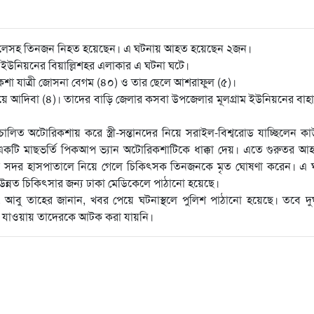
 মা-ছেলেসহ তিনজন নিহত হয়েছেন। এ ঘটনায় আহত হয়েছেন ২জন।
 ইউনিয়নের বিয়াল্লিশহর এলাকার এ ঘটনা ঘটে।
শা যাত্রী জোসনা বেগম (৪০) ও তার ছেলে আশরাফুল (৫)।
ে আদিবা (৪)। তাদের বাড়ি জেলার কসবা উপজেলার মূলগ্রাম ইউনিয়নের বাহা
ালিত অটোরিকশায় করে স্ত্রী-সন্তানদের নিয়ে সরাইল-বিশ্বরোড যাচ্ছিলেন ক
 একটি মাছভর্তি পিকআপ ভ্যান অটোরিকশাটিকে ধাক্কা দেয়। এতে গুরুতর আ
েলা সদর হাসপাতালে নিয়ে গেলে চিকিৎসক তিনজনকে মৃত ঘোষণা করেন। এ 
ন্নত চিকিৎসার জন্য ঢাকা মেডিকেলে পাঠানো হয়েছে।
 মো. আবু তাহের জানান, খবর পেয়ে ঘটনাস্থলে পুলিশ পাঠানো হয়েছে। তবে দুর
 যাওয়ায় তাদেরকে আটক করা যায়নি।