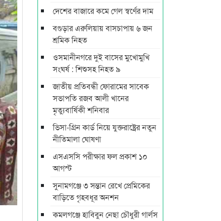
দেশের বাজারে কমে গেল স্বর্ণের দাম
বগুড়ার এরুলিয়ায় বাসচাপায় ৬ জন
শ্রমিক নিহত
ওসমানীনগরে দুই বাসের মুখোমুখি
সংঘর্ষ : শিশুসহ নিহত ৯
জাতীয় প্রতিবন্ধী ফোরামের সাবেক
সভাপতি রজব আলী খানের
মৃত্যুবার্ষিকী শনিবার
ভিসা-গ্রিন কার্ড নিয়ে যুক্তরাষ্ট্রের নতুন
নীতিমালা ঘোষণা
এসএসসি পরীক্ষার ফল প্রকাশ ১০
আগস্ট
সুনামগঞ্জে ৩ সন্তান রেখে প্রেমিকের
বাড়িতে গৃহবধূর অনশন
কমলগঞ্জে হাবিবুন নেছা চৌধুরী গার্লস