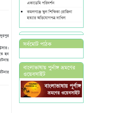
একাডেমি পরিদর্শন
কমলগঞ্জে স্কুল শিক্ষিকা রোজিনা
হত্যার অভিযোগপত্র দাখিল
দুরপুর
সর্বমোট পাঠক
াউসার।
হত হন
ঘটনায়
বাংলাভাষায় পুর্নাঙ্গ ভ্রমণের
্ঘটনার
ওয়েবসাইট