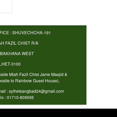
FICE : SHUVECHCHA-191
AH FAZIL CHIST R/A
BAKHANA WEST
LHET-3100
side Miah Fazil Chist Jame Masjid &
osite to Rainbow Guest House).
ail : sylhetsangbad24@gmail.com
lo : 01710-809595