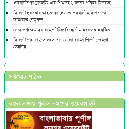
ওসমানীনগর ট্রাজেডি: এক শিশুসহ ৬ জনের পরিচয় মিলেছে
সিলেটে দুর্ঘটনায় আহতদের দেখতে ওসমানী হাসপাতালে
জামায়াত নেতৃবৃন্দ
গোলাপগঞ্জে মাদক ও ইভটিজিং বিরোধী মানববন্ধন অনুষ্ঠিত
সিলেটে গান গাইতে এসে প্রাণ গেলো বাউল শিল্পী পেহেলী
ভৈরবীর
সর্বমোট পাঠক
বাংলাভাষায় পুর্নাঙ্গ ভ্রমণের ওয়েবসাইট