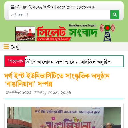
৯ই আগস্ট, ২০২৬ খ্রিস্টাব্দ
|
২৫শে শ্রাবণ, ১৪৩৩ বঙ্গাব্দ
মেনু
র মৃত্যুবার্ষিকীতে আলোচনা সভা ও দোয়া মাহফিল অনুষ্ঠিত
শিরোনাম
হরমু
ারে স্বর্ণের দামে বড় লাফ
যেসব অ্যাপ থাকলে হ্যাকড হতে পারে 
নর্থ ইস্ট ইউনিভার্সিটিতে সাংস্কৃতিক অনুষ্ঠান
‘বাঙালিয়ানা’ সম্পন্ন
প্রকাশিত: ৮:৫১ অপরাহ্ণ, মে ১৪, ২০২৬