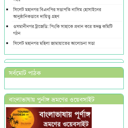
সিলেট মহানগর বিএনপির সভাপতি নাসিম হোসাইনের
আনুষ্ঠানিকভাবে দায়িত্ব গ্রহণ
ওসমানীনগর ট্রাজেডি: পিংকি সাহাকে প্রধান করে তদন্ত কমিটি
গঠন
সিলেট মহানগর মহিলা জামায়াতের আলোচনা সভা
সর্বমোট পাঠক
বাংলাভাষায় পুর্নাঙ্গ ভ্রমণের ওয়েবসাইট