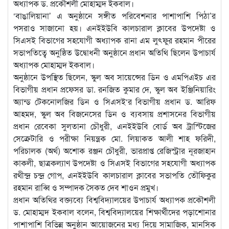
অধ্যাপক ড. প্রকৌশলী মোহাম্মদ ইকবাল।
‘বাঙালিয়ানা’ এ অনুষ্ঠানে সঙ্গীত পরিবেশনার পাশাপাশি পিঠা’র
পসরাও সাজানো হয়। এনইইউবি কালচারাল ক্লাবের উপদেষ্টা ও
সিএসই বিভাগের সহযোগী অধ্যাপক রানা এম লুৎফুর রহমান পীরের
সভাপতিত্বে অনুষ্ঠিত উদ্বোধনী অনুষ্ঠানে প্রধান অতিথি ছিলেন উপাচার্য
অধ্যাপক মোহাম্মদ ইকবাল।
অনুষ্ঠানে উপস্থিত ছিলেন, স্কুল অব সায়েন্সের ডিন ও এমপিএইচ এর
বিভাগীয় প্রধান প্রফেসর ডা. রনজিত কুমার দে, স্কুল অব ইঞ্জিনিয়ারিং
অ্যান্ড টেকনোলজির ডিন ও সিএসই‘র বিভাগীয় প্রধান ড. আরিফ
আহমদ, স্কুল অব বিজনেসের ডিন ও ব্যবসায় প্রশাসনের বিভাগীয়
প্রধান রেবেকা সুলতানা চৌধুরী, এনইইউবি বোর্ড অব ট্রাস্টিজের
সেক্রেটারি ও পরীক্ষা নিয়ন্ত্রক মো. লিয়াকত আলী শাহ ফরিদী,
পরিচালক (অর্থ) অশোক রঞ্জন চৌধুরী, ভারপ্রাপ্ত রেজিস্ট্রার নূরজাহান
কাকলী, ছাত্রকল্যাণ উপদেষ্টা ও সিএসই বিভাগের সহযোগী অধ্যাপক
রথীন্দ্র চন্দ্র গোপ, এনইইউবি কালচারাল ক্লাবের সভাপতি তৌফিকুর
রহমান রাব্বি ও সম্পাদক সৈকত দেব শাওন প্রমুখ।
প্রধান অতিথির বক্ত্যব্যে বিশ্ববিদ্যালয়ের উপাচার্য অধ্যাপক প্রকৌশলী
ড. মোহাম্মদ ইকবাল বলেন, বিশ্ববিদ্যালয়ের শিক্ষার্থীদের পড়াশোনার
পাশাপাশি বিভিন্ন অনুষ্ঠান আয়োজনের মধ্য দিয়ে সামাজিক, মানসিক