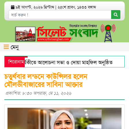
৯ই আগস্ট, ২০২৬ খ্রিস্টাব্দ
|
২৫শে শ্রাবণ, ১৪৩৩ বঙ্গাব্দ
মেনু
র মৃত্যুবার্ষিকীতে আলোচনা সভা ও দোয়া মাহফিল অনুষ্ঠিত
শিরোনাম
হরমু
ারে স্বর্ণের দামে বড় লাফ
যেসব অ্যাপ থাকলে হ্যাকড হতে পারে 
চতুর্থবার লন্ডনে কাউন্সিলর হলেন
মৌলভীবাজারের সাবিনা আক্তার
প্রকাশিত: ৮:৩০ অপরাহ্ণ, মে ১১, ২০২৬