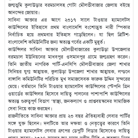
জন্মভূমি কুলাউড়ার বরমচালসহ গোটা মৌলভীবাজার জেলায় বইছে
আনন্দের জোয়ার।
সাবিনা আক্তার এর আগে ২০১৭ সালে টাওয়ার হ্যামলেটস
কাউন্সিলের ইতিহাসে প্রথম বাংলাদেশি বংশোদ্ভুত নারী স্পিকার
নির্বাচিত হয়ে প্রথমবার ইতিহাস গড়েছিলেন। যা ছিল ব্রিটিশ-
বাংলাদেশি কমিউনিটির জন্য অত্যন্ত গর্বের একটি মুহূর্ত।
কাউন্সিলর সাবিনা আক্তার মৌলভীবাজারের কুলাউড়া উপজেলার
বরমচাল ইউনিয়নের মাধবপুর ওসমানপুর গ্রামে জন্মগ্রহণ করেন।
তিনি জাতীয় নাগরিক পার্টি-এনসিপি মৌলভীবাজার জেলা শাখার
সিনিয়র যুগ্ম আহ্বায়ক, কুলাউড়া উপজেলা শাখার আহ্বায়ক, লন্ডনে
বাঙ্গালি কমিউনিটির পরিচিত মুখ সমাজসেবক ফারুক উদ্দিন সুন্দরের
মেয়ে। বর্তমানে তিনি টাওয়ার হ্যামলেটস কাউন্সিলের স্টেপনি গ্রিন
ওয়ার্ডের কাউন্সিলর হিসেবে দায়িত্ব পালনের পাশাপাশি কাউন্সিলের
অত্যন্ত গুরুত্বপূর্ণ বিভাগ ‘স্বাস্থ্য, জনকল্যাণ ও প্রাপ্তবয়স্কদের সামাজিক
সেবা নিয়ে কাজ করছেন।
রাজনীতিতে সাবিনা আক্তার প্রায় ২০ বছর ঐতিহ্যবাহী লেবার পার্টির
সঙ্গে যুক্ত ছিলেন। দলটিতে তার দক্ষতা ও নেতৃত্বের কারণে তিনি
টাওয়ার হ্যামলেটস লেবার গ্রুপের ডেপুটি লিডার হিসেবেও দায়িত্ব
পালন করেন। ২০২৪ সালের জুন মাসে দলীয় নীতি ও অবস্থান নিয়ে