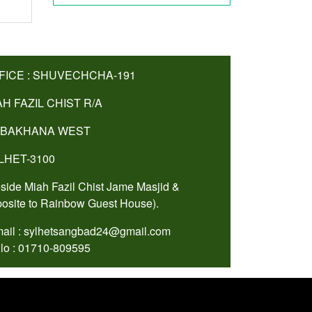
FICE : SHUVECHCHA-191
AH FAZIL CHIST R/A
BAKHANA WEST
LHET-3100
side Miah Fazil Chist Jame Masjid &
osite to Rainbow Guest House).
ail : sylhetsangbad24@gmail.com
lo : 01710-809595