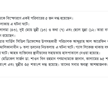
থেকে বিস্ফোরণে একই পরিবারের ৫ জন দগ্ধ হয়েছেন।
 এলাকায় এ ঘটনা ঘটে।
ালমা (৪০), দুই মেয়ে মুন্নী (১০) ও কথা (৭) এবং ছেলে মুন্না (১২। তারা বর
ধীন রয়েছেন।
ায়ার সার্ভিস সিভিল ডিফেন্সের উপসহকারী পরিচালক আব্দুল্লাহ আল আরেফিন
মালিকানাধীন ৮ তলা ভবনের নিচতলায় এ ঘটনা ঘটে। গ্যাস লিকেজ থাকায় বদ্
ণ ঘটে। আহত ব্যক্তিদের স্থানীয়দের সহায়তায় হাসপাতালে নেওয়া হয়েছে।
াসিক মেডিকেল সার্জন ডা. শাওন বিন রহমান গণমাধ্যমকে জানান, কালামের ৯৫ 
াংশ এবং মুন্নীর ৩৫ শতাংশ দগ্ধ হয়েছে। তাদের সবার অবস্থা আশঙ্কাজনক