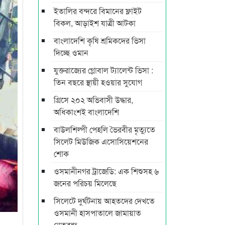
ইতালির বন্দরে বিমানের ফ্লাইট
বিকল, আড়াইশ যাত্রী আটকা
বাংলাদেশি কৃষি শ্রমিকদের ভিসা
দিচ্ছে ওমান
যুক্তরাজ্যের গ্লোবাল ট্যালেন্ট ভিসা :
তিন বছরে স্থায়ী হওয়ার সুযোগ
গ্রিসে ২০২ অভিবাসী উদ্ধার,
অধিকাংশই বাংলাদেশি
বাউলশিল্পী পেহলি ভৈরবীর মৃত্যুতে
সিলেট মিউজিক এসোসিয়েশনের
শোক
ওসমানীনগর ট্রাজেডি: এক শিশুসহ ৬
জনের পরিচয় মিলেছে
সিলেটে দুর্ঘটনায় আহতদের দেখতে
ওসমানী হাসপাতালে জামায়াত
নেতৃবৃন্দ