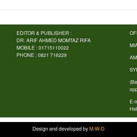
EDITOR & PUBLISHER :
OF
DR. ARIF AHMED MOMTAZ RIFA
MI
MOBILE : 01715110022
PHONE : 0821 716229
AM
SY
(Be
opp
E-m
Hel
Design and developed by
M-W-D