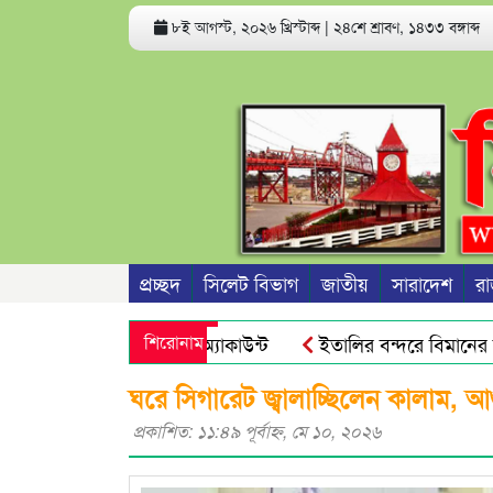
৮ই আগস্ট, ২০২৬ খ্রিস্টাব্দ
|
২৪শে শ্রাবণ, ১৪৩৩ বঙ্গাব্দ
প্রচ্ছদ
সিলেট বিভাগ
জাতীয়
সারাদেশ
রা
ে পারে ফোন ও ব্যাংক অ্যাকাউন্ট
শিরোনাম
ইতালির বন্দরে বিমানের ফ্ল
ীদের জনগণ আর ভয় পায়না : এড. জুবায়ের
তেল, গ্যাস, বিদ্যুৎ সঙ
ঘরে সিগারেট জ্বালাচ্ছিলেন কালাম, আগ
প্রকাশিত: ১১:৪৯ পূর্বাহ্ণ, মে ১০, ২০২৬