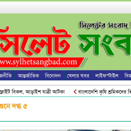
জনীতি
আন্তর্জাতিক
বিনোদন
খেলার খবর
লাইফস্টাইল
বিজ্
াইট বিকল, আড়াইশ যাত্রী আটকা
বাংলাদেশি কৃষি শ্রমিকদের ভিসা 
্কট ও দ্রব্যমূল্যের ঊর্ধ্বগতি রোধে সিলেটে ১১ দলীয় ঐক্যের স্মারকলিপি
ুনে দগ্ধ ৫