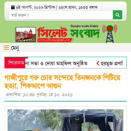
৯ই আগস্ট, ২০২৬ খ্রিস্টাব্দ
|
২৫শে শ্রাবণ, ১৪৩৩ বঙ্গাব্দ
মেনু
িকীতে আলোচনা সভা ও দোয়া মাহফিল অনুষ্ঠিত
শিরোনাম
হরমুজ প্রণালি নিয়ে
ামে বড় লাফ
যেসব অ্যাপ থাকলে হ্যাকড হতে পারে ফোন ও ব্যাংক 
গাজীপুরে গরু চোর সন্দেহে তিনজনকে পিটিয়ে
হত্যা, পিকআপে আগুন
প্রকাশিত: ১০:৩৮ পূর্বাহ্ণ, মে ১০, ২০২৬