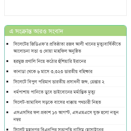
এ সংক্রান্ত আরও সংবাদ
সিলেটের জিডিএফ’র প্রতিষ্ঠাতা রজব আলী খানের মৃত্যুবার্ষিকীতে
আলোচনা সভা ও দোয়া মাহফিল অনুষ্ঠিত
হরমুজ প্রণালি নিয়ে কঠোর হুঁশিয়ারি ইরানের
কানাডা থেকে ৬ মাসে ৩,৩২৩ ভারতীয় বহিষ্কার
সিলেটে বিপুল পরিমাণ ভারতীয় প্রসাধনী জব্দ, গ্রেপ্তার ২
ধর্মপাশায় পানিতে ডুবে ভাইবোনের মর্মান্তিক মৃত্যু
সিলেট-তামাবিল সড়কে বাসের ধাক্কায় পথচারী নিহত
এসএসসির ফল প্রকাশ ১০ আগস্ট, এসএমএসে যুক্ত হলো নতুন
নম্বর
সিলেট মহানগর বিএনপির সভাপতি নাসিম হোসাইনের