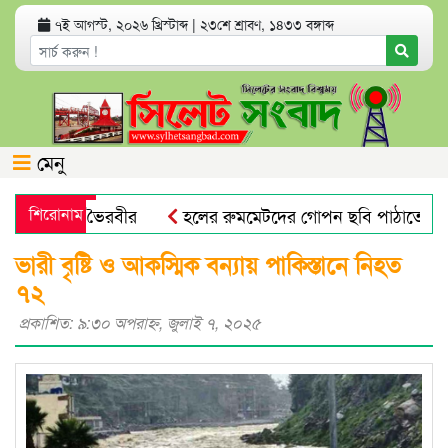
৭ই আগস্ট, ২০২৬ খ্রিস্টাব্দ
|
২৩শে শ্রাবণ, ১৪৩৩ বঙ্গাব্দ
মেনু
্পী পেহেলী ভৈরবীর
শিরোনাম
হলের রুমমেটদের গোপন ছবি পাঠাতেন প্রব
ুখে রেলযাত্রা
দেশের বাজারে বাড়ল স্বর্ণের দাম
জুলাই মা
ভারী বৃষ্টি ও আকস্মিক বন্যায় পাকিস্তানে নিহত
৭২
প্রকাশিত: ৯:৩০ অপরাহ্ণ, জুলাই ৭, ২০২৫