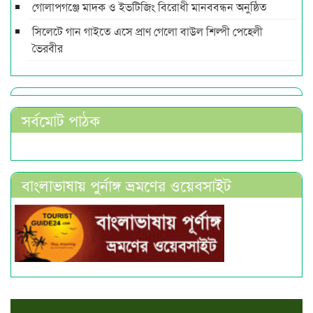
গোলাপগঞ্জে মাদক ও ইভটিজিং বিরোধী মানববন্ধন অনুষ্ঠিত
সিলেটে গান গাইতে এসে প্রাণ গেলো বাউল শিল্পী পেহেলী
ভৈরবীর
সর্বমোট পাঠক
বাংলাভাষায় পুর্নাঙ্গ ভ্রমণের ওয়েবসাইট