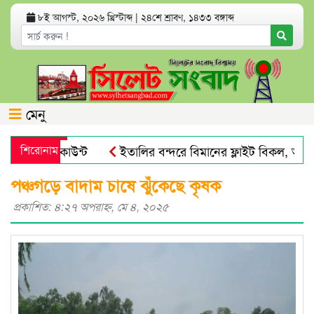
৮ই আগস্ট, ২০২৬ খ্রিস্টাব্দ
|
২৪শে শ্রাবণ, ১৪৩৩ বঙ্গাব্দ
মেনু
্যাংক অ্যাকাউন্ট
শিরোনাম
ইতালির বন্দরে বিমানের ফ্লাইট বিকল, আড়াইশ
য় পায়না : এড. জুবায়ের
তেল, গ্যাস, বিদ্যুৎ সঙ্কট ও দ্রব্যমূল্
পঞ্চগড়ে বাদাম চাষে ঝুঁকেছে কৃষক
প্রকাশিত: ৪:২৭ অপরাহ্ণ, মে ৪, ২০২৫