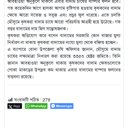
আবহাওয়া অনুকুলে থাকলে এবার বাদাম চাষের বাম্পার ফলন হবে।
গত কয়েকদিন আগে হালকা আগাম বৃষ্টিপাত হওয়ায় কৃষকদের বাদাম
ক্ষেতে আরো সতেজ ও সবুজ এবং প্রচুর ফুল ধরেছে। এতে চলতি
মৌসুমে কৃষকরা বাদাম চাষে আরো পরিচর্যায় আগ্রহী হয়ে উঠেছে। গত
বছর বাদামের দাম ছিল সন্তোষজনক।
কৃষকরা অভিযোগ করে বলেন বাদামের সরকারি কোন বাজার মুল্য
নির্ধারণ না থাকায় কৃষকরা বাদামের ন্যায্য মুল্য থেকে বঞ্চিত হচ্ছেন।
এ ব্যাপারে বোদা উপজেলা কৃষি অফিসার জানান, মৌসুমে বাদাম
চাষের লক্ষ্যমাত্রা নিধারণ করা হয়েছে ৩৩৫০ হেক্টর জমিতে। তিনি
জানান আবহাওয়া অনুকুলে থাকায় কৃষকদের বাদাম ক্ষেতগুলোতে
পোকা মাকড়ের উপদ্রব কম থাকায় এবার বাদামের বাম্পার ফলনের
সম্ভবনা রয়েছে।
সংবাদটি পঠিত :
279
Post
WhatsApp
Messenger