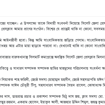
জ্যে যাচ্ছেন। এ উপলক্ষ্যে তাকে বিদায়ী সংবধর্না দিয়েছে সিলেট জেলা প্রেস
েসক্লাব আমার প্রাণের সংগঠন। বিশ্বের যে প্রান্তেই থাকি না কেনো, সবসম
 আইনজীবী হবো। কিন্তু আমি সাংবাদিকতায় জড়িয়ে গেলাম। সাংবাদিকতার 
বোধহয় আর এটার মায়া ছাড়তে পারবো না। যেখানেই থাকি না কেনো সাংবাদ
াবাজার বারুতখানাস্থ সিলমার্ট কমপ্লেক্সে অবস্থিত সিলেট জেলা প্রেসক্লাব মিল
ত্বে ও সাধারণ সম্পাদক সম্পাদক ছামির মাহমুদের পরিচালনায় সংবর্ধনা অনু
ক লিয়াকত শাহ ফরিদী, জ্যেষ্ঠ সদস্য মোহাম্মদ মহসীন, জ্যেষ্ঠ সহসভাপতি মঈন উ
ম্পাদক সাঈদ চৌধুরী টিপু, সহসাধারণ সম্পাদক সৈয়দ রাসেল, কোষাধ্যক্ষ 
 দাস, ভারপ্রাপ্ত প্রচার ও প্রকাশনা সম্পাদক মিঠু দাস জয়, ক্লাব সদস্য মো.
েছুর রহমান, একরাম হোসেন, ইয়াকুব আলী, আজহার উদ্দিন শিমুল, জয়ন্ত কুমা