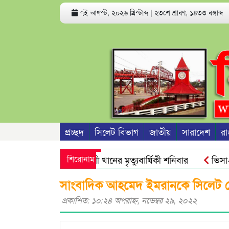
৭ই আগস্ট, ২০২৬ খ্রিস্টাব্দ
|
২৩শে শ্রাবণ, ১৪৩৩ বঙ্গাব্দ
প্রচ্ছদ
সিলেট বিভাগ
জাতীয়
সারাদেশ
রা
াবেক সভাপতি রজব আলী খানের মৃত্যুবার্ষিকী শনিবার
শিরোনাম
ভিসা-গ্রিন
িক্ত অ্যান্টিমাইক্রোবিয়াল : গবেষণা
নতুন বাংলাদেশের পথচলা শুর
সাংবাদিক আহমেদ ইমরানকে সিলেট জেলা
প্রকাশিত: ১০:২৪ অপরাহ্ণ, নভেম্বর ২৯, ২০২২