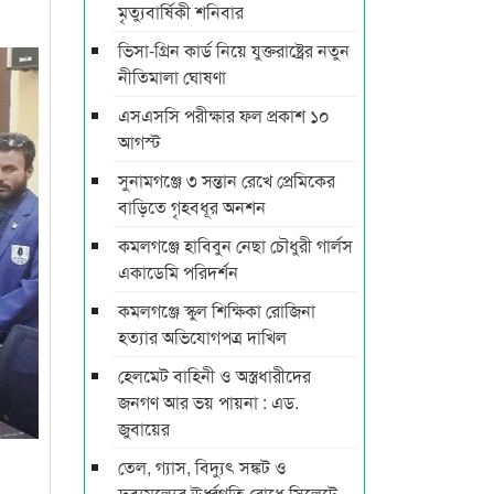
মৃত্যুবার্ষিকী শনিবার
ভিসা-গ্রিন কার্ড নিয়ে যুক্তরাষ্ট্রের নতুন
নীতিমালা ঘোষণা
এসএসসি পরীক্ষার ফল প্রকাশ ১০
আগস্ট
সুনামগঞ্জে ৩ সন্তান রেখে প্রেমিকের
বাড়িতে গৃহবধূর অনশন
কমলগঞ্জে হাবিবুন নেছা চৌধুরী গার্লস
একাডেমি পরিদর্শন
কমলগঞ্জে স্কুল শিক্ষিকা রোজিনা
হত্যার অভিযোগপত্র দাখিল
হেলমেট বাহিনী ও অস্ত্রধারীদের
জনগণ আর ভয় পায়না : এড.
জুবায়ের
তেল, গ্যাস, বিদ্যুৎ সঙ্কট ও
দ্রব্যমূল্যের ঊর্ধ্বগতি রোধে সিলেটে