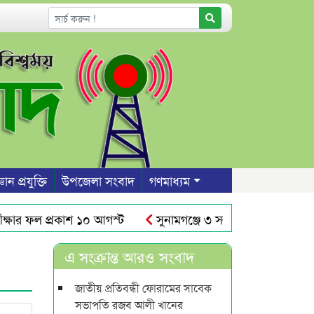
ঞান প্রযুক্তি
উপজেলা সংবাদ
গণমাধ্যম
 ফল প্রকাশ ১০ আগস্ট
সুনামগঞ্জে ৩ সন্তান রেখে প্রেমিকের ব
র আঁধারে রাস্তার উপর দেয়াল নির্মাণ
শাবিতে রুদ্র সেনের নামে
এ সংক্রান্ত আরও সংবাদ
জাতীয় প্রতিবন্ধী ফোরামের সাবেক
সভাপতি রজব আলী খানের