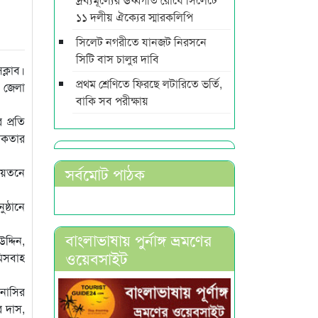
১১ দলীয় ঐক্যের স্মারকলিপি
সিলেট নগরীতে যানজট নিরসনে
সিটি বাস চালুর দাবি
ক্লাব।
প্রথম শ্রেণিতে ফিরছে লটারিতে ভর্তি,
য় জেলা
বাকি সব পরীক্ষায়
প্রতি
িকতার
সর্বমোট পাঠক
নায়তনে
ষ্ঠানে
বাংলাভাষায় পুর্নাঙ্গ ভ্রমণের
দ্দিন,
ওয়েবসাইট
মিসবাহ
 নাসির
র দাস,