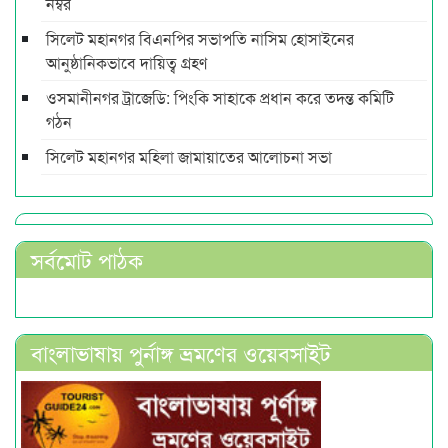
নম্বর
সিলেট মহানগর বিএনপির সভাপতি নাসিম হোসাইনের
আনুষ্ঠানিকভাবে দায়িত্ব গ্রহণ
ওসমানীনগর ট্রাজেডি: পিংকি সাহাকে প্রধান করে তদন্ত কমিটি
গঠন
সিলেট মহানগর মহিলা জামায়াতের আলোচনা সভা
সর্বমোট পাঠক
বাংলাভাষায় পুর্নাঙ্গ ভ্রমণের ওয়েবসাইট