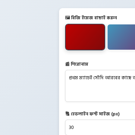
🖼️ বিজি ইমেজ বাছাই করুন
📰 শিরোনাম
🔠 হেডলাইন ফন্ট সাইজ (px)