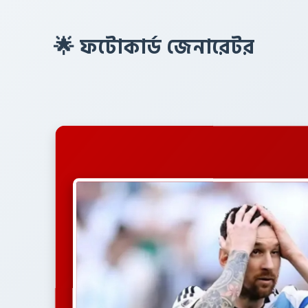
🌟 ফটোকার্ড জেনারেটর