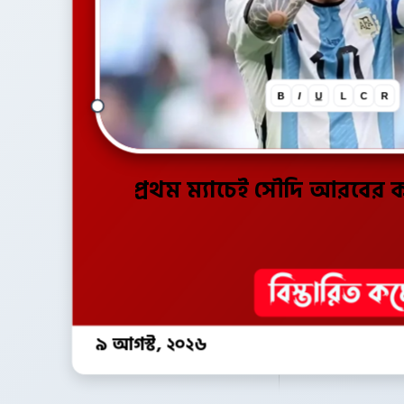
B
I
U
L
C
R
প্রথম ম্যাচেই সৌদি আরবের ক
৯ আগস্ট, ২০২৬