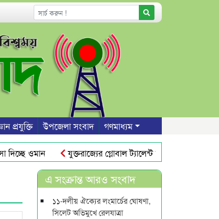
ঞান প্রযুক্তি
উপজেলা সংবাদ
গণমাধ্যম
 দিচ্ছে ওমান
যুক্তরাজ্যের গ্লোবাল ট্যালেন্ট ভিসা : তিন বছরে স্থ
সিলেট নগরীতে যানজট নিরসনে সিটি বাস চালুর দাবি
প্রথ
এ সংক্রান্ত আরও সংবাদ
১১-দলীয় ঐক্যের লংমার্চের ঘোষণা,
সিলেট অভিমুখে রেলযাত্রা