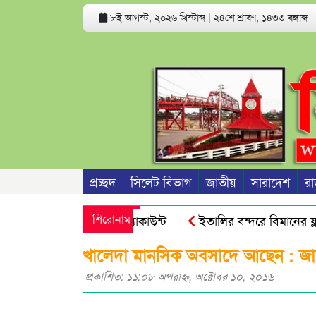
৮ই আগস্ট, ২০২৬ খ্রিস্টাব্দ
|
২৪শে শ্রাবণ, ১৪৩৩ বঙ্গাব্দ
প্রচ্ছদ
সিলেট বিভাগ
জাতীয়
সারাদেশ
রা
তে পারে ফোন ও ব্যাংক অ্যাকাউন্ট
শিরোনাম
ইতালির বন্দরে বিমানের ফ্ল
রীদের জনগণ আর ভয় পায়না : এড. জুবায়ের
তেল, গ্যাস, বিদ্যুৎ স
খালেদা মানসিক অবসাদে আছেন : জাফ
প্রকাশিত: ১১:০৮ অপরাহ্ণ, অক্টোবর ১০, ২০১৬