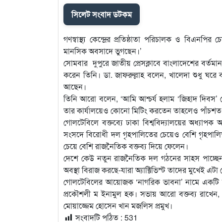
সিলেট সংবাদ ডটকম
গণস্বাস্থ্য কেন্দ্রের প্রতিষ্ঠাতা পরিচালক ও বিএনপ
মানসিক অবসাদে ভুগছেন।’
সোমবার দুপুরে জাতীয় প্রেসক্লাবে বাংলাদেশের বর্তম
করেন তিনি। ডা. জাফরুল্লাহ বলেন, খালেদা শুধু ঘরে
আছেন।
তিনি আরো বলেন, ‘আমি আশ্চর্য হলাম ‘জিহাদ দিবস’ 
তার কার্যালয়েও কোনো মিটিং করতেন তাহলেও পাঁচ
গোলটেবিলে বক্তব্যে ঢাকা বিশ্ববিদ্যালয়ের অধ্যা
সংসদে বিরোধী দল গৃহপালিতের চেয়েও বেশি গৃহপালিত।
চেয়ে বেশি রাজনৈতিক বক্তব্য দিয়ে ফেলেন।
দেশে কেউ নতুন রাজনৈতিক দল গঠনের সাহস পাচ্ছেন 
অবস্থা বিরাজ করছে-যারা অ্যাক্টিভিস্ট তাদের মুখেই 
গোলটেবিলের আয়োজক ‘নাগরিক ভাবনা’ নামে একটি সংগ
প্রকৌশলী ম ইনামুল হক। সভায় আরো বক্তব্য রাখেন, 
মোয়াজ্জেম হোসেন খান মজলিস প্রমুখ।
সংবাদটি পঠিত :
531