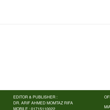
EDITOR & PUBLISHER :
OF
DR. ARIF AHMED MOMTAZ RIFA
MI
MOBILE : 01715110022