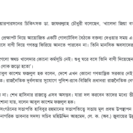
ির চেয়ারপারসনের চিকিৎসক ডা. জাফরুল্লাহ চৌধুরী বলেছেন, ‘খালেদা জিয়া বর
ান প্রেক্ষাপট নিয়ে আয়োজিত একটি গোলটেবিল বৈঠকে বক্তব্য দেওয়ার সময় এ ম
 বসে বাণী দিয়ে গণতন্ত্র ফিরিয়ে আনতে পারবেন না। তিনি মানসিক অবসাদের
গেলো অথচ খালেদার কোনো কর্মসূচি নেই। শুধু ঘরে বসে তিনি বাণী দিয়েছে
শত লোক জড়ো হতো’।
পক আবুল কাশেম ফজলুল হক বলেন, দেশে এখন কোনো গণতান্ত্রিক সরকার নে
 রাজনৈতিক দুর্বলতার সুযোগে পুলিশ-র‌্যাব-বিজিবি প্রধানরা রাজনৈতিক ন
না। শেখ হাসিনার রাজত্বে এসব অসম্ভব। যারা দল করবেন তাদের মধ্যে ভ
এটা শোনা যায়, বলেন আবুল কাশেম ফজলুল হক।
ঠনের সভাপতি হাবিবুর রহমানের সভাপতিত্বে সভায় মূল প্রবন্ধ উপস্থাপন
নাগরিক ভাবনার সদস্য সচিব মহিউদ্দিন আহমেদ, লে. ক. (অব.) জুবায়ের উল