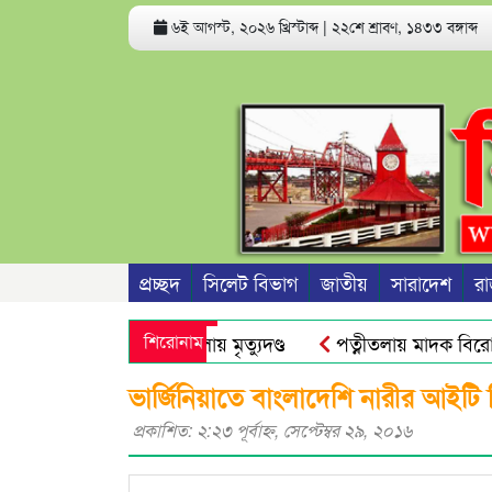
৬ই আগস্ট, ২০২৬ খ্রিস্টাব্দ
|
২২শে শ্রাবণ, ১৪৩৩ বঙ্গাব্দ
প্রচ্ছদ
সিলেট বিভাগ
জাতীয়
সারাদেশ
রা
 ধর্ষণচেষ্টা ও হত্যা মামলায় মৃত্যুদণ্ড
শিরোনাম
পত্নীতলায় মাদক বিরোধ
থান দিবস আজ
মুজিব পরদেশী কারাগারে
ঢাকা আলিয়া মাদ্রা
ভার্জিনিয়াতে বাংলাদেশি নারীর আইটি শিক্
প্রকাশিত: ২:২৩ পূর্বাহ্ণ, সেপ্টেম্বর ২৯, ২০১৬