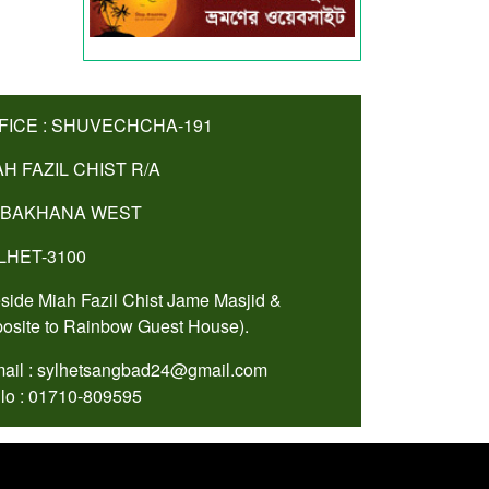
FICE : SHUVECHCHA-191
AH FAZIL CHIST R/A
BAKHANA WEST
LHET-3100
side Miah Fazil Chist Jame Masjid &
osite to Rainbow Guest House).
ail : sylhetsangbad24@gmail.com
lo : 01710-809595