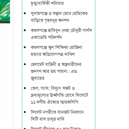
মৃত্যুবার্ষিকী শনিবার
সুনামগঞ্জে ৩ সন্তান রেখে প্রেমিকের
বাড়িতে গৃহবধূর অনশন
কমলগঞ্জে হাবিবুন নেছা চৌধুরী গার্লস
একাডেমি পরিদর্শন
কমলগঞ্জে স্কুল শিক্ষিকা রোজিনা
হত্যার অভিযোগপত্র দাখিল
হেলমেট বাহিনী ও অস্ত্রধারীদের
জনগণ আর ভয় পায়না : এড.
জুবায়ের
তেল, গ্যাস, বিদ্যুৎ সঙ্কট ও
দ্রব্যমূল্যের ঊর্ধ্বগতি রোধে সিলেটে
১১ দলীয় ঐক্যের স্মারকলিপি
সিলেট নগরীতে যানজট নিরসনে
সিটি বাস চালুর দাবি
সিলেট সীমান্তে ৫২ লাখ টাকার