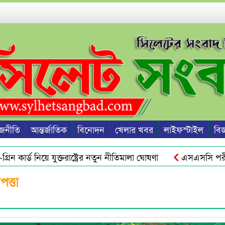
জনীতি
আন্তর্জাতিক
বিনোদন
খেলার খবর
লাইফস্টাইল
বিজ্
ন কার্ড নিয়ে যুক্তরাষ্ট্রের নতুন নীতিমালা ঘোষণা
এসএসসি পরীক্ষা
রু হবে জুলাই স্মৃতি জাদুঘর থেকে : ড. ইউনূস
ওসমানীনগরে রাত
পত্তা