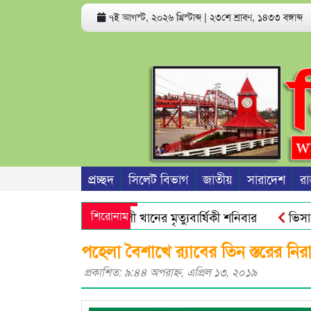
৭ই আগস্ট, ২০২৬ খ্রিস্টাব্দ
|
২৩শে শ্রাবণ, ১৪৩৩ বঙ্গাব্দ
প্রচ্ছদ
সিলেট বিভাগ
জাতীয়
সারাদেশ
রা
সাবেক সভাপতি রজব আলী খানের মৃত্যুবার্ষিকী শনিবার
শিরোনাম
ভিসা-গ্রি
রিক্ত অ্যান্টিমাইক্রোবিয়াল : গবেষণা
নতুন বাংলাদেশের পথচলা শু
পহেলা বৈশাখে র‌্যাবের তিন স্তরের নিরা
প্রকাশিত: ৯:৪৪ অপরাহ্ণ, এপ্রিল ১৩, ২০১৯