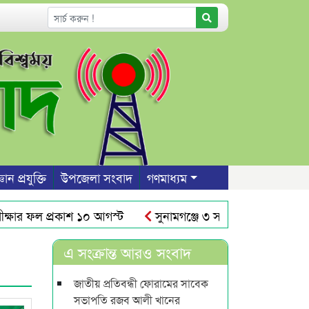
ঞান প্রযুক্তি
উপজেলা সংবাদ
গণমাধ্যম
র ফল প্রকাশ ১০ আগস্ট
সুনামগঞ্জে ৩ সন্তান রেখে প্রেমিকের 
ের আঁধারে রাস্তার উপর দেয়াল নির্মাণ
শাবিতে রুদ্র সেনের নাম
এ সংক্রান্ত আরও সংবাদ
জাতীয় প্রতিবন্ধী ফোরামের সাবেক
সভাপতি রজব আলী খানের