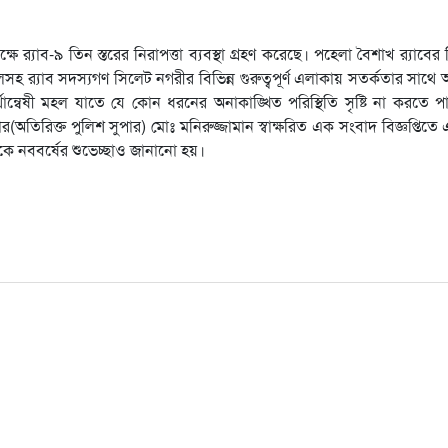
 র‌্যাব-৯ তিন স্তরের নিরাপত্তা ব্যবস্থা গ্রহণ করেছে। পহেলা বৈশাখ র‌্যাবের
্যাব সদস্যগণ সিলেট নগরীর বিভিন্ন গুরুত্বপূর্ণ এলাকায় সতর্কতার সাথে অ
র্থান্বেষী মহল যাতে যে কোন ধরনের অনাকাঙ্খিত পরিস্থিতি সৃষ্টি না করতে প
ার(অতিরিক্ত পুলিশ সুপার) মোঃ মনিরুজ্জামান স্বাক্ষরিত এক সংবাদ বিজ্ঞপ্তিতে 
লকে নববর্ষের শুভেচ্ছাও জানানো হয়।