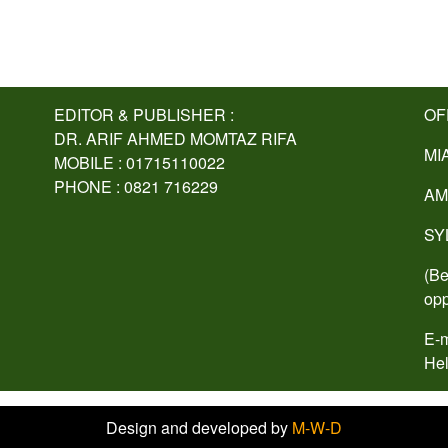
EDITOR & PUBLISHER :
OF
DR. ARIF AHMED MOMTAZ RIFA
MI
MOBILE : 01715110022
PHONE : 0821 716229
AM
SY
(Be
opp
E-m
Hel
Design and developed by
M-W-D