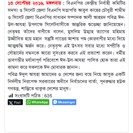
১৩ সেপ্টেম্বর ২০১৬, মঙ্গলবার :
বিএনপির কেন্দ্রীয় নির্বাহী কমিটির
সদস্য ও সিলেট জেলা বিএনপি সভাপতি আবুল কাহের চৌধুরী শামীম
ও সিলেট জেলা বিএনপির সাধারন সম্পাদক আলী আহমদ পবিত্র ঈদ-
উল-আযহা উপলক্ষে সিলেটবাসীকে আন্তরিক শুভেচ্ছা জানিয়েছেন।
নেতৃদ্বয় তাঁদের বাণীতে বলেন, মুসলিম উম্মাহ ত্যাগের মহিমায়
উজ্জীবিত হয়ে মহান সন্তুষ্টি লাভের আশায় পশু কোরবাণীর মধ্যে দিয়ে
আত্মশুদ্ধি অর্জন করে। নেতৃবৃন্দ এই উৎসব সবার মধ্যে সম্প্রীতি ও
সৌহার্দের বন্ধনকে আরো সুসংহত করবে এই প্রত্যাশা করেন। ধর্মীয়
ভাবগম্ভীর মর্যাদাপূর্ণ পরিবেশে ঈদ-উল-আযহা পালিত হোক তারা এই
কামনা করে সকলকে ঈদ মোবারক জানান।
পবিত্র ঈদুল আযহা আমাদের ও দেশের জন্য বয়ে নিয়ে আসুক একটি
নির্দলীয় নিরপেক্ষ সরকারের অধীনে নির্বাচনের বার্তা, পূনরুদ্ধার হউক
গণতন্ত্র, শান্তিতে থাকুক দেশের মানুষ।
সংবাদটি পঠিত :
635
Post
WhatsApp
Messenger