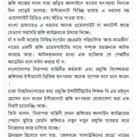
জঙ্গি কাজের সাথে যারা জড়িত অনলাইনে তাদের তৎপরতা দিনকে
দিন বেড়েই চলেছে। ইন্টারনেটে বিভিন্ন ভাষায় এ ধরনের বহু
ওয়েবসাইট ভিডিও এবং অডিও পাওয়া যায়।
বাংলা ভাষাতেও এ ধরনের অনেক ওয়েবসাইট বা কনটেন্ট আছে
যেগুলো সরাসরি জঙ্গি কার্যক্রমকে উসকে দিচ্ছে।
র্যা ব দাবী করেছে নিষিদ্ধ সংগঠন জেএমবি পরিচালিত ‘আত-তামকীন’
নামের একটি জঙ্গি ওয়েবসাইটের সাথে সম্পৃক্ত ছয়জনকে আটক
করেছে তারা। আটককৃতদের মধ্যে এক ব্যক্তিকে সে পেজটির
অ্যাডমিন বলে বর্ণনা করছে র্যা ব।
বাংলাদেশের নিরাপত্তা বাহিনীর কর্মকর্তা এবং প্রযুক্তি বিশেষজ্ঞরা
জঙ্গিদের ইন্টারনেট-ভিত্তিক তৎপরতা অনেক ব্যাপক বলে মনে করেন
।
ঢাকা বিশ্ববিদ্যালয়ের তথ্য প্রযুক্তি ইন্সটিটিউটের শিক্ষক বি এম মইনুল
হোসেন মনে করেন ইন্টারনেটে জঙ্গি তৎপরতা মোকাবেলা করা এক
বিরাট চ্যালেঞ্জিং কাজ।
তিনি বলেন, ‘নিরাপত্তা বাহিনী যেমন জঙ্গিদের অনলাইন কার্যক্রমের
পেছনে ছুটছে তেমনি জঙ্গিরাও নতুন নতুন প্রযুক্তি ব্যবহার করে
নিজেদের কাজ চালিয়ে যাচ্ছে।’
উদাহরণ হিসেবে বলা যায়, ‘ফেসবুকে ‘সালাউদ্দিনের ঘোড়া’ নামের