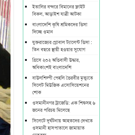
ইতালির বন্দরে বিমানের ফ্লাইট
বিকল, আড়াইশ যাত্রী আটকা
বাংলাদেশি কৃষি শ্রমিকদের ভিসা
দিচ্ছে ওমান
যুক্তরাজ্যের গ্লোবাল ট্যালেন্ট ভিসা :
তিন বছরে স্থায়ী হওয়ার সুযোগ
গ্রিসে ২০২ অভিবাসী উদ্ধার,
অধিকাংশই বাংলাদেশি
বাউলশিল্পী পেহলি ভৈরবীর মৃত্যুতে
সিলেট মিউজিক এসোসিয়েশনের
শোক
ওসমানীনগর ট্রাজেডি: এক শিশুসহ ৬
জনের পরিচয় মিলেছে
সিলেটে দুর্ঘটনায় আহতদের দেখতে
ওসমানী হাসপাতালে জামায়াত
নেতৃবৃন্দ