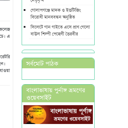
গোলাপগঞ্জে মাদক ও ইভটিজিং
বিরোধী মানববন্ধন অনুষ্ঠিত
সিলেটে গান গাইতে এসে প্রাণ গেলো
ল কলেজ
বাউল শিল্পী পেহেলী ভৈরবীর
চে। এ
বরেটরি
সর্বমোট পাঠক
েন।
 যাওয়া
বাংলাভাষায় পুর্নাঙ্গ ভ্রমণের
ওয়েবসাইট