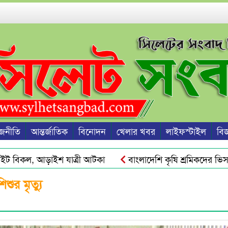
জনীতি
আন্তর্জাতিক
বিনোদন
খেলার খবর
লাইফস্টাইল
বিজ্
 বিকল, আড়াইশ যাত্রী আটকা
বাংলাদেশি কৃষি শ্রমিকদের ভিসা দিচ
 ও দ্রব্যমূল্যের ঊর্ধ্বগতি রোধে সিলেটে ১১ দলীয় ঐক্যের স্মারকলিপি
ুর মৃত্যু