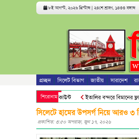
৮ই আগস্ট, ২০২৬ খ্রিস্টাব্দ
|
২৪শে শ্রাবণ, ১৪৩৩ বঙ্গাব্দ
প্রচ্ছদ
সিলেট বিভাগ
জাতীয়
সারাদেশ
রা
পারে ফোন ও ব্যাংক অ্যাকাউন্ট
শিরোনাম
ইতালির বন্দরে বিমানের ফ্লাইট
র জনগণ আর ভয় পায়না : এড. জুবায়ের
তেল, গ্যাস, বিদ্যুৎ সঙ্কট
সিলেটে হামের উপসর্গ নিয়ে আরও ৩ শিশ
প্রকাশিত: ৩:৫০ অপরাহ্ণ, জুন ১৭, ২০২৬