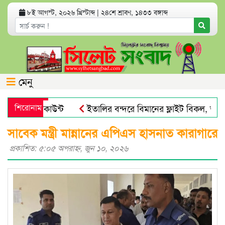
৮ই আগস্ট, ২০২৬ খ্রিস্টাব্দ
|
২৪শে শ্রাবণ, ১৪৩৩ বঙ্গাব্দ
মেনু
্যাংক অ্যাকাউন্ট
শিরোনাম
ইতালির বন্দরে বিমানের ফ্লাইট বিকল, আড়াই
য় পায়না : এড. জুবায়ের
তেল, গ্যাস, বিদ্যুৎ সঙ্কট ও দ্রব্যমূল্
সাবেক মন্ত্রী মান্নানের এপিএস হাসনাত কারাগারে
প্রকাশিত: ৫:০৫ অপরাহ্ণ, জুন ১০, ২০২৬