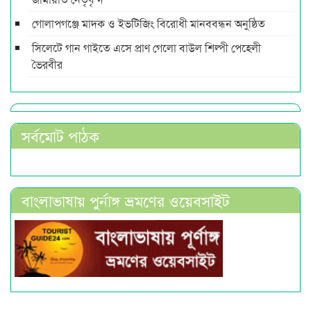
গোলাপগঞ্জে মাদক ও ইভটিজিং বিরোধী মানববন্ধন অনুষ্ঠিত
সিলেটে গান গাইতে এসে প্রাণ গেলো বাউল শিল্পী পেহেলী
ভৈরবীর
সর্বমোট পাঠক
বাংলাভাষায় পুর্নাঙ্গ ভ্রমণের ওয়েবসাইট