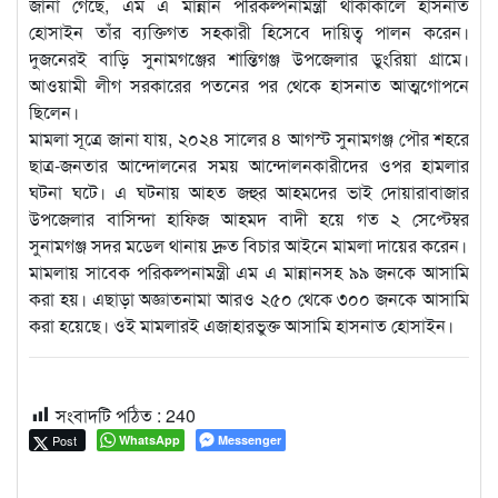
জানা গেছে, এম এ মান্নান পরিকল্পনামন্ত্রী থাকাকালে হাসনাত
হোসাইন তাঁর ব্যক্তিগত সহকারী হিসেবে দায়িত্ব পালন করেন।
দুজনেরই বাড়ি সুনামগঞ্জের শান্তিগঞ্জ উপজেলার ডুংরিয়া গ্রামে।
আওয়ামী লীগ সরকারের পতনের পর থেকে হাসনাত আত্মগোপনে
ছিলেন।
মামলা সূত্রে জানা যায়, ২০২৪ সালের ৪ আগস্ট সুনামগঞ্জ পৌর শহরে
ছাত্র-জনতার আন্দোলনের সময় আন্দোলনকারীদের ওপর হামলার
ঘটনা ঘটে। এ ঘটনায় আহত জহুর আহমদের ভাই দোয়ারাবাজার
উপজেলার বাসিন্দা হাফিজ আহমদ বাদী হয়ে গত ২ সেপ্টেম্বর
সুনামগঞ্জ সদর মডেল থানায় দ্রুত বিচার আইনে মামলা দায়ের করেন।
মামলায় সাবেক পরিকল্পনামন্ত্রী এম এ মান্নানসহ ৯৯ জনকে আসামি
করা হয়। এছাড়া অজ্ঞাতনামা আরও ২৫০ থেকে ৩০০ জনকে আসামি
করা হয়েছে। ওই মামলারই এজাহারভুক্ত আসামি হাসনাত হোসাইন।
সংবাদটি পঠিত :
240
Post
WhatsApp
Messenger