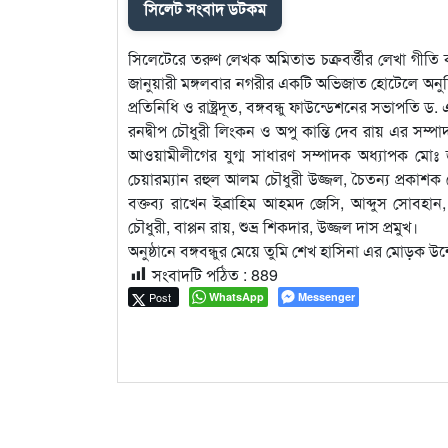
সিলেট সংবাদ ডটকম
সিলেটেরে তরুণ লেখক অমিতাভ চক্রবর্ত্তীর লেখা গীতি 
জানুয়ারী মঙ্গলবার নগরীর একটি অভিজাত হোটেলে অনুষ্ঠি
প্রতিনিধি ও রাষ্ট্রদূত, বঙ্গবন্ধু ফাউন্ডেশনের সভাপতি ড
রনদ্বীপ চৌধুরী লিংকন ও অপু কান্তি দেব রায় এর সম
আওয়ামীলীগের যুগ্ম সাধারণ সম্পাদক অধ্যাপক মোঃ 
চেয়ারম্যান রহুল আলম চৌধুরী উজ্জল, চৈতন্য প্রকাশক 
বক্তব্য রাখেন ইব্রাহিম আহমদ জেসি, আব্দুস সোবহ
চৌধুরী, বাপ্পন রায়, শুভ্র শিকদার, উজ্জল দাস প্রমুখ।
অনুষ্ঠানে বঙ্গবন্ধুর মেয়ে তুমি শেখ হাসিনা এর মোড়ক উ
সংবাদটি পঠিত :
889
Post
WhatsApp
Messenger