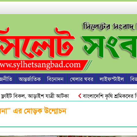
জনীতি
আন্তর্জাতিক
বিনোদন
খেলার খবর
লাইফস্টাইল
বিজ্
াইট বিকল, আড়াইশ যাত্রী আটকা
বাংলাদেশি কৃষি শ্রমিকদের ভিসা
্কট ও দ্রব্যমূল্যের ঊর্ধ্বগতি রোধে সিলেটে ১১ দলীয় ঐক্যের স্মারকলিপি
হাসিনা” এর মোড়ক উন্মোচন