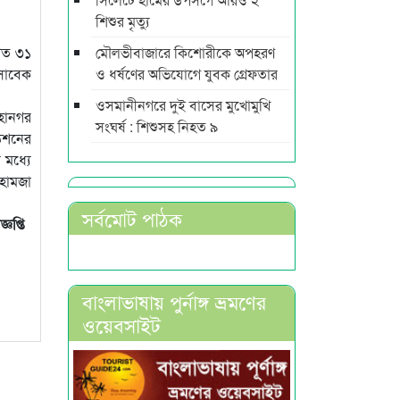
শিশুর মৃত্যু
 গত ৩১
মৌলভীবাজারে কিশোরীকে অপহরণ
 সাবেক
ও ধর্ষণের অভিযোগে যুবক গ্রেফতার
ওসমানীনগরে দুই বাসের মুখোমুখি
মহানগর
সংঘর্ষ : শিশুসহ নিহত ৯
ডেশনের
 মধ্যে
হামজা
সর্বমোট পাঠক
জ্ঞপ্তি
বাংলাভাষায় পুর্নাঙ্গ ভ্রমণের
ওয়েবসাইট