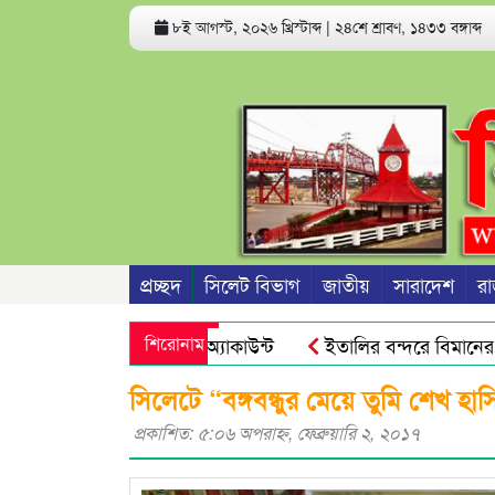
৮ই আগস্ট, ২০২৬ খ্রিস্টাব্দ
|
২৪শে শ্রাবণ, ১৪৩৩ বঙ্গাব্দ
প্রচ্ছদ
সিলেট বিভাগ
জাতীয়
সারাদেশ
রা
তে পারে ফোন ও ব্যাংক অ্যাকাউন্ট
শিরোনাম
ইতালির বন্দরে বিমানের ফ্ল
ীদের জনগণ আর ভয় পায়না : এড. জুবায়ের
তেল, গ্যাস, বিদ্যুৎ সঙ
সিলেটে “বঙ্গবন্ধুর মেয়ে তুমি শেখ 
প্রকাশিত: ৫:০৬ অপরাহ্ণ, ফেব্রুয়ারি ২, ২০১৭