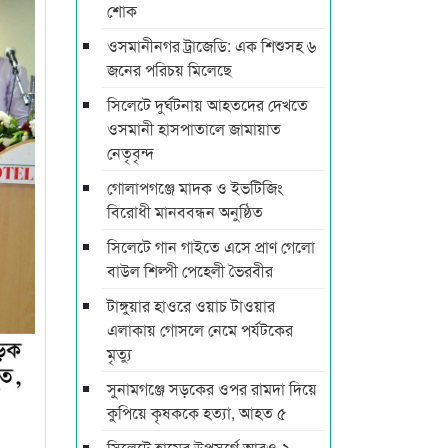
শোক
ওসমানীনগর ট্রাজেডি: এক শিশুসহ ৬
জনের পরিচয় মিলেছে
সিলেটে দুর্ঘটনায় আহতদের দেখতে
ওসমানী হাসপাতালে জামায়াত
নেতৃবৃন্দ
গোলাপগঞ্জে মাদক ও ইভটিজিং
বিরোধী মানববন্ধন অনুষ্ঠিত
সিলেটে গান গাইতে এসে প্রাণ গেলো
বাউল শিল্পী পেহেলী ভৈরবীর
টাঙ্গুয়ার হাওরে ওয়াচ টাওয়ার
এলাকায় গোসলে নেমে পর্যটকের
মৃত্যু
সুনামগঞ্জে সড়কের ওপর রামদা দিয়ে
কুপিয়ে কৃষককে হত্যা, আহত ৫
সিলেটে হামের উপসর্গে আরও ২