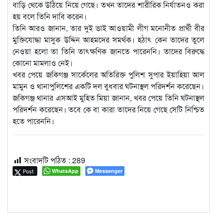
বাড়ি থেকে উঠিয়ে নিয়ে গেছে। তখন তাদের শারীরিক নির্যাতনও করা
হয় বলে তিনি দাবি করেন।
তিনি আরও জানান, তার দুই ভাই আওয়ামী লীগ মনোনীত প্রার্থী বীর
মুক্তিযোদ্ধা মাসুক উদ্দিন আহমদের সমর্থক। হঠাৎ কেন তাদের তুলে
নেওয়া হলো তা তিনি তাৎক্ষণিক জানতে পারেননি। তাদের বিরুদ্ধে
কোনো মামলাও নেই।
খবর পেয়ে জকিগঞ্জ সার্কেলের অতিরিক্ত পুলিশ সুপার ইয়াহিয়া আল
মামুন ও থানাপুলিশের একটি দল বুধবার ঘটনাস্থল পরিদর্শন করেছেন।
জকিগঞ্জ থানার এসআই মুহিত মিয়া জানান, খবর পেয়ে তিনি ঘটনাস্থল
পরিদর্শন করেছেন। তবে কে বা কারা তাদের নিয়ে গেছে সেটি নিশ্চিত
হতে পারেননি।
সংবাদটি পঠিত :
289
Post
WhatsApp
Messenger