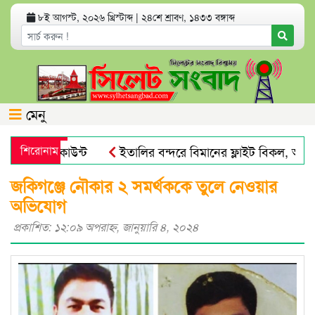
৮ই আগস্ট, ২০২৬ খ্রিস্টাব্দ
|
২৪শে শ্রাবণ, ১৪৩৩ বঙ্গাব্দ
মেনু
যাংক অ্যাকাউন্ট
শিরোনাম
ইতালির বন্দরে বিমানের ফ্লাইট বিকল, আড়াইশ
 পায়না : এড. জুবায়ের
তেল, গ্যাস, বিদ্যুৎ সঙ্কট ও দ্রব্যমূল্য
জকিগঞ্জে নৌকার ২ সমর্থককে তুলে নেওয়ার
অভিযোগ
প্রকাশিত: ১২:০৯ অপরাহ্ণ, জানুয়ারি ৪, ২০২৪