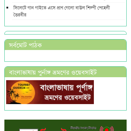
সিলেটে গান গাইতে এসে প্রাণ গেলো বাউল শিল্পী পেহেলী
ভৈরবীর
সর্বমোট পাঠক
বাংলাভাষায় পুর্নাঙ্গ ভ্রমণের ওয়েবসাইট