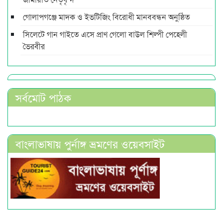
গোলাপগঞ্জে মাদক ও ইভটিজিং বিরোধী মানববন্ধন অনুষ্ঠিত
সিলেটে গান গাইতে এসে প্রাণ গেলো বাউল শিল্পী পেহেলী
ভৈরবীর
সর্বমোট পাঠক
বাংলাভাষায় পুর্নাঙ্গ ভ্রমণের ওয়েবসাইট